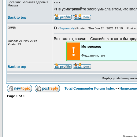
Location: Большая деревня
* * *
Москва
«Не усматривайте злого умысла в том, что впо
Back to top
gryja
(
Separately
) Posted: Thu Jun 24, 2021 17:10
Post sub
Вот так вот, значит... Спасибо, что хотя бы пре
Joined: 21 Nov 2016
Posts: 13
!
Моторокер:
Флуд почистил
Back to top
Display posts from previ
Total Commander Forum Index
->
Написание
Page
1
of
1
Powered b