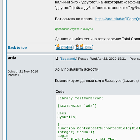
наличии 5-го - "другого", на некоторых коэфф
"другого" файла дубли "опять становятся" дубл
Вот ссылка на плагин:
https://yadi.sk/d/aQFqhe
Добавлено спустя 2 минуты:
Данная ошибка есть на всех версиях Total Com
Back to top
gryja
(
Separately
) Posted: Wed Apr 22, 2020 15:21
Post su
Хочу прибавить ясности.
Joined: 21 Nov 2016
Posts: 13
Компилируем данный код в Лазарусе (Lazarus) ->
Code:
Library TestForError;
{$EXTENSION 'wdx'}
Uses
SysUtils;
{=================================}
Function ContentGetSupportedField(Fie
Integer; StdCall;
Begin
If FieldIndex > 100 Then