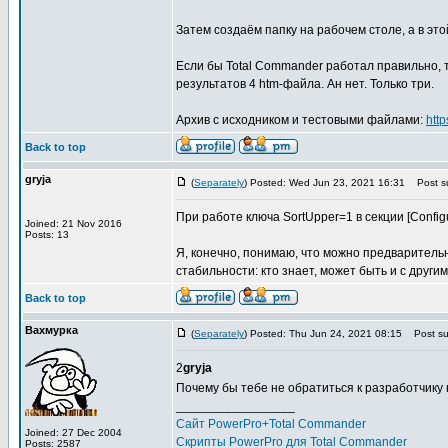
Затем создаём папку на рабочем столе, а в этой 
Если бы Total Commander работал правильно, 
результатов 4 htm-файла. Ан нет. Только три.
Архив с исходником и тестовыми файлами:
htt
Back to top
gryja
(
Separately
) Posted: Wed Jun 23, 2021 16:31
Post su
При работе ключа SortUpper=1 в секции [Configu
Joined: 21 Nov 2016
Posts: 13
Я, конечно, понимаю, что можно предваритель
стабильности: кто знает, может быть и с други
Back to top
Вахмурка
(
Separately
) Posted: Thu Jun 24, 2021 08:15
Post sub
2
gryja
Почему бы тебе не обратиться к разработчику
_________________
Сайт PowerPro+Total Commander
Joined: 27 Dec 2004
Скрипты PowerPro для Total Commander
Posts: 2587