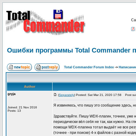
Са
Ошибки программы Total Commander п
Total Commander Forum Index
->
Написание
Author
gryja
(
Separately
) Posted: Sat Mar 21, 2020 17:58
Post sub
Я извиняюсь, что пишу это сообщение здесь, н
Joined: 21 Nov 2016
Posts: 13
Здравствуйте. Пишу WDX-плагин, точнее, уже на
периодически вёл себя не так, как нужно. На г
помощи WDX-плагина тотал выдаёт не все резул
(точнее - при поиске) 4-х файлов с разной ко