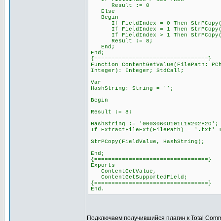
Result := 0
Else
Begin
If FieldIndex = 0 Then StrPCopy(Fi
If FieldIndex = 1 Then StrPCopy(Fi
If FieldIndex > 1 Then StrPCopy(Fie
Result := 8;
End;
End;
{=================================}
Function ContentGetValue(FilePath: PC
Integer): Integer; StdCall;
Var
HashString: String = '';
Begin
Result := 8;
HashString := '0003060U101L1R202F2O';
If ExtractFileExt(FilePath) = '.txt' 
StrPCopy(FieldValue, HashString);
End;
{=================================}
Exports
ContentGetValue,
ContentGetSupportedField;
{=================================}
End.
Подключаем получившийся плагин к Total Com