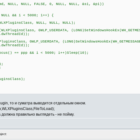
, NULL, NULL, FALSE, 0, NULL, NULL, &si, &pi))
LL && i < 5000; i++) {
uginsClass, NULL, NULL, NULL);
PluginsClass, GWLP_USERDATA, (LONG)SetWindowsHookEx(WH_GETME
.dwThreadId));
sClass, GWLP_USERDATA, (LONG)SetWindowsHookEx(WH_GETMESSAG
.dwThreadId));
) == ppp && i < 5000; i++)Sleep(10);
);
;
ginsClass);
plugin, то и суматра выводится отдельным окном.
th,WLXPluginsClass,FileToLoad);
на должна правильно выглядеть - не пойму.
ject: