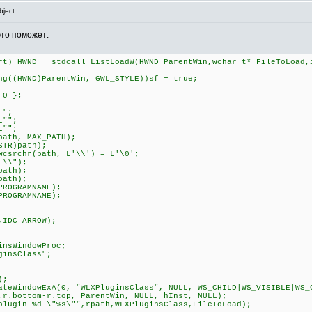
ject:
это поможет:
rt) HWND __stdcall ListLoadW(HWND ParentWin,wchar_t* FileToLoad,
((HWND)ParentWin, GWL_STYLE))sf = true;
 0 };
"";
L"";
L"";
ath, MAX_PATH);
TR)path);
csrchr(path, L'\\') = L'\0';
"\\");
path);
path);
ROGRAMNAME);
ROGRAMNAME);
IDC_ARROW);
sWindowProc;
insClass";
);
eWindowExA(0, "WLXPluginsClass", NULL, WS_CHILD|WS_VISIBLE|WS_
,r.bottom-r.top, ParentWin, NULL, hInst, NULL);
ugin %d \"%s\"",rpath,WLXPluginsClass,FileToLoad);