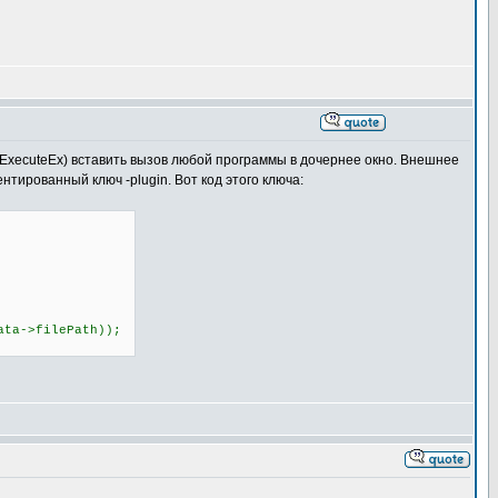
lExecuteEx) вставить вызов любой программы в дочернее окно. Внешнее
тированный ключ -plugin. Вот код этого ключа:
a->filePath));