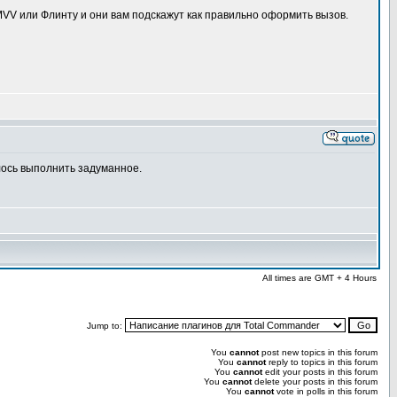
 MVV или Флинту и они вам подскажут как правильно оформить вызов.
лось выполнить задуманное.
All times are GMT + 4 Hours
Jump to:
You
cannot
post new topics in this forum
You
cannot
reply to topics in this forum
You
cannot
edit your posts in this forum
You
cannot
delete your posts in this forum
You
cannot
vote in polls in this forum