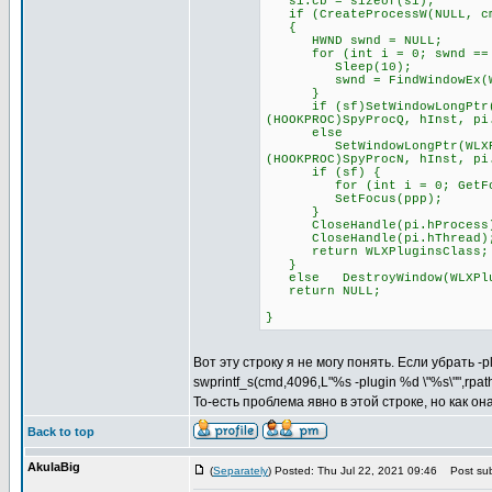
si.cb = sizeof(si);
if (CreateProcessW(NULL, cmd
{
HWND swnd = NULL;
for (int i = 0; swnd == NU
Sleep(10);
swnd = FindWindowEx(WLXPl
}
if (sf)SetWindowLongPtr(WLX
(HOOKPROC)SpyProcQ, hInst, pi
else
SetWindowLongPtr(WLXPlugin
(HOOKPROC)SpyProcN, hInst, pi
if (sf) {
for (int i = 0; GetFocus(
SetFocus(ppp);
}
CloseHandle(pi.hProcess
CloseHandle(pi.hThread)
return WLXPluginsClass;
}
else DestroyWindow(WLXPlu
return NULL;
}
Вот эту строку я не могу понять. Если убрать -
swprintf_s(cmd,4096,L"%s -plugin %d \"%s\"",rpa
То-есть проблема явно в этой строке, но как о
Back to top
AkulaBig
(
Separately
) Posted: Thu Jul 22, 2021 09:46
Post sub