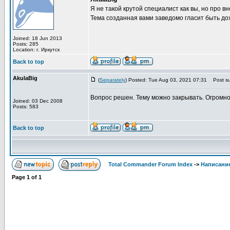
Я не такой крутой специалист как вы, но про 
Тема созданная вами заведомо гласит быть до
Joined: 18 Jun 2013
Posts: 285
Location: г. Иркутск
Back to top
AkulaBig
(
Separately
) Posted: Tue Aug 03, 2021 07:31
Post su
Вопрос решен. Тему можно закрывать. Огромно
Joined: 03 Dec 2008
Posts: 583
Back to top
Total Commander Forum Index
->
Написание
Page
1
of
1