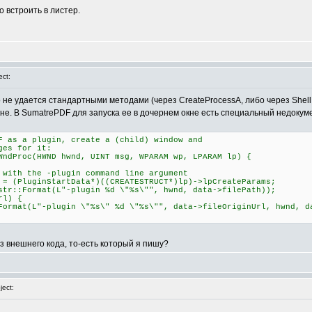
о встроить в листер.
ct:
о не удается стандартными методами (через CreateProcessA, либо через Shel
не. В SumatrePDF для запуска ее в дочернем окне есть специальный недокумен
F as a plugin, create a (child) window and
ges for it:
WndProc(HWND hwnd, UINT msg, WPARAM wp, LPARAM lp) {
 the -plugin command line argument
luginStartData*)((CREATESTRUCT*)lp)->lpCreateParams;
Format(L"-plugin %d \"%s\"", hwnd, data->filePath));
l) {
-plugin \"%s\" %d \"%s\"", data->fileOriginUrl, hwnd, dat
из внешнего кода, то-есть который я пишу?
ect: