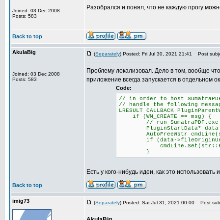
Разобрался и понял, что не каждую прогу можн
Joined: 03 Dec 2008
Posts: 583
Back to top
AkulaBig
(
Separately
) Posted: Fri Jul 30, 2021 21:41
Post subje
Проблему локализовал. Дело в том, вообще чт
Joined: 03 Dec 2008
приложение всегда запускается в отдельном ок
Posts: 583
Code:
// in order to host SumatraPD
// handle the following messa
LRESULT CALLBACK PluginParent
if (WM_CREATE == msg) {
// run SumatraPDF.exe with
PluginStartData* data = (P
AutoFreeWstr cmdLine(str::
if (data->fileOriginUr
cmdLine.Set(str::Format(L"
}
Есть у кого-нибудь идеи, как это использовать 
Back to top
imig73
(
Separately
) Posted: Sat Jul 31, 2021 00:00
Post subj
AkulaBig