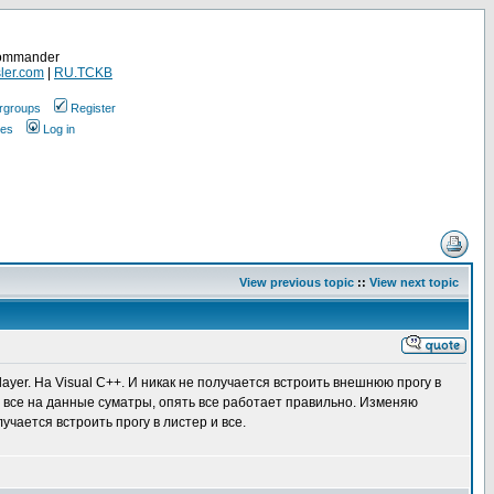
Commander
ler.com
|
RU.TCKB
rgroups
Register
ges
Log in
View previous topic
::
View next topic
yer. На Visual C++. И никак не получается встроить внешнюю прогу в
де все на данные суматры, опять все работает правильно. Изменяю
учается встроить прогу в листер и все.