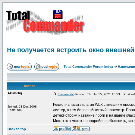
Не получается встроить окно внешней
Total Commander Forum Index
->
Написание
Author
AkulaBig
(
Separately
) Posted: Thu Jul 15, 2021 18:53
Post sub
Решил написать плагин WLX с внешним просмотр
Joined: 03 Dec 2008
листер, а тем более в быстрый просмотр. Прог
Posts: 583
детект-строку, название проги и название клас
Может кто может поподробнее объяснить, как 
Back to top