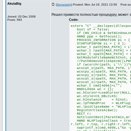
AkulaBig
(
Separately
) Posted: Mon Jul 19, 2021 13:59
Post sub
Решил привести полностью процедуру, может 
Joined: 03 Dec 2008
Code:
Posts: 583
extern "C" __declspec(dllexpo
bool sf = false;
if (WS_CHILD & GetWindowLong
HWND ppp = GetFocus();
PROCESS_INFORMATION pi = {
STARTUPINFOW si = { 0 };
wchar_t path[MAX_PATH] = L
wchar_t rpath[MAX_PATH] = 
wchar_t spath[MAX_PATH] = 
GetModuleFileNameW(hInst, p
//PathRemoveFileSpecW((LPWS
if (wcsrchr(path, L'\\'))*w
wcscat_s(path, MAX_PATH, L
wcscpy_s(spath, MAX_PATH, 
wcscpy_s(rpath, MAX_PATH, 
wcscat_s(spath, MAX_PATH, P
wcscat_s(rpath, MAX_PATH, P
wchar_t cmd[4096]=L"";
WNDCLASSA wc = {};
wc.hCursor=LoadCursor(NULL,
wc.style=CS_DBLCLKS;
wc.hInstance = hInst;
wc.lpfnWndProc = WLXPlugin
wc.lpszClassName = "WLXPlug
RegisterClassA(&wc);
RECT r;
GetClientRect(ParentWin,&r
HWND WLXPluginsClass = Creat
r.left, r.top, r.right-r.left
swprintf_s(cmd,4096,L"%s -pl