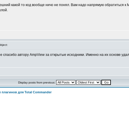
внешний какой то код вообще ничо не понял. Вам надо напрямую обратиться к
хлой.
bject:
е спасибо автору AmpView за открытые исходники. Именно на их основе уда
Display posts from previous:
 плагинов для Total Commander