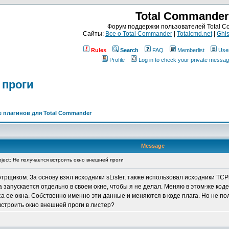
Total Commander
Форум поддержки пользователей Total 
Сайты:
Все о Total Commander
|
Totalcmd.net
|
Ghis
Rules
Search
FAQ
Memberlist
Use
Profile
Log in to check your private messa
 проги
 плагинов для Total Commander
Message
ject: Не получается встроить окно внешней проги
щиком. За основу взял исходники sLister, также использовал исходники TCPla
а запускается отдельно в своем окне, чтобы я не делал. Меняю в этом-же ко
са ее окна. Собственно именно эти данные и меняются в коде плага. Но не пол
встроить окно внешней проги в листер?