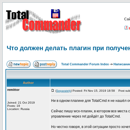
Са
Что должен делать плагин при получе
Total Commander Forum Index
->
Написание
Author
remittor
(
Separately
) Posted: Fri Nov 15, 2019 18:58
Post subj
Ни в одном плагине для TotalCmd я не нашёл о
Joined: 21 Oct 2019
Posts: 19
Location: Russia
Сейчас пишу wcx-плагин, в котором все места 
управление через ret дойдёт до TotalCmd.
Но честно говоря, в этой ситуации просто хоче