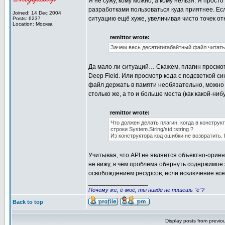
Я не сужу, кому можно, а кому нельзя. Я прост
разработками пользоваться куда приятнее. Если
Joined: 14 Dec 2004
ситуацию ещё хуже, увеличивая чисто точек от
Posts: 6237
Location: Москва
remittor wrote:
Зачем весь десятигигабайтный файл читать
Да мало ли ситуаций… Скажем, плагин просмотр
Deep Field. Или просмотр кода с подсветкой си
файл держать в памяти необязательно, можно 
столько же, а то и больше места (как какой-ниб
remittor wrote:
Что должен делать плагин, когда в констр
строки System.String/std::string ?
Из конструктора код ошибки не возвратить. 
Учитывая, что API не является объектно-ориен
не вижу, в чём проблема обернуть содержимое э
освобождением ресурсов, если исключение всё 
_________________
Почему же, ё-моё, ты нигде не пишешь "ё"?
Back to top
Display posts from previo