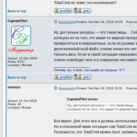
TotalCmd не ловит эти исключения?
Back to top
CaptainFlint
(
Separately
) Posted: Sat Nov 16, 2019 14:23
Post sub
Ну, доступные ресурсы — это такая вещь… Сей
успешно из-за того, что какая-то жирная прог
превратиться в некрошечные, если их размер 
десятигигабайтный файл, плагин начал его чит
Грохать весь Тотал в такой ситуации неразумн
Joined: 14 Dec 2004
плагин освободит всю эту сожранную им память
Posts: 6237
Location: Москва
_________________
Почему же, ё-моё, ты нигде не пишешь "ё"?
Back to top
remittor
(
Separately
) Posted: Sat Nov 16, 2019 15:31
Post sub
CaptainFlint wrote:
Joined: 21 Oct 2019
Posts: 19
Ну, доступные ресурсы — это такая вещь… 
Location: Russia
успешно из-за того, что какая-то жирная п
Всё верно. Для этого все и должны использовать 
Но в описанной вами ситуации сам TotalCmd мо
Получается, что TotalCmd можно болт забивать