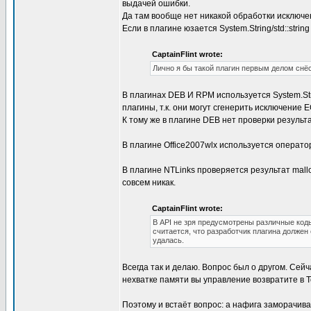
выдачей ошибки.
Да там вообще нет никакой обработки исключе
Если в плагине юзается System.String/std::stri
CaptainFlint wrote:
Лично я бы такой плагин первым делом снёс
В плагинах DEB И RPM используется System.St
плагины, т.к. они могут сгенерить исключение 
К тому же в плагине DEB нет проверки результ
В плагине Office2007wlx используется оператор 
В плагине NTLinks проверяется результат mallo
совсем никак.
CaptainFlint wrote:
В API не зря предусмотрены различные код
считается, что разработчик плагина должен 
удалась.
Всегда так и делаю. Вопрос был о другом. Сей
нехватке памяти вы управление возвратите в Tot
Поэтому и встаёт вопрос: а нафига заморачива