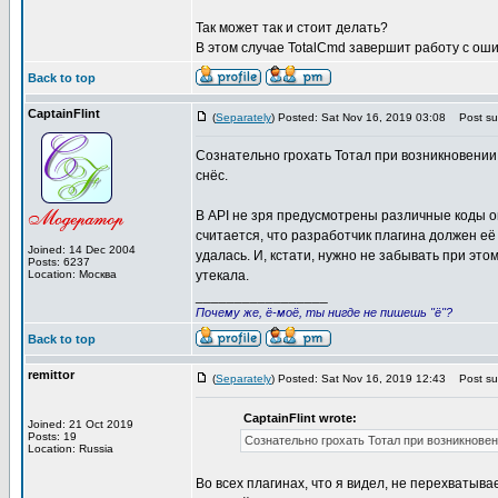
Так может так и стоит делать?
В этом случае TotalCmd завершит работу с оши
Back to top
CaptainFlint
(
Separately
) Posted: Sat Nov 16, 2019 03:08
Post sub
Сознательно грохать Тотал при возникновении 
снёс.
В API не зря предусмотрены различные коды о
считается, что разработчик плагина должен её 
Joined: 14 Dec 2004
удалась. И, кстати, нужно не забывать при эт
Posts: 6237
Location: Москва
утекала.
_________________
Почему же, ё-моё, ты нигде не пишешь "ё"?
Back to top
remittor
(
Separately
) Posted: Sat Nov 16, 2019 12:43
Post sub
CaptainFlint wrote:
Joined: 21 Oct 2019
Posts: 19
Сознательно грохать Тотал при возникновен
Location: Russia
Во всех плагинах, что я видел, не перехватыв