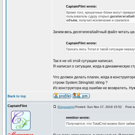
CaptainFlint wrote:
Кроме того, крошечные блоки могут превра
пользователь сдуру открыл
десятигигабай
объём
, получил исключение и свалился.
Зачем весь десятигигабайтный файл читать це
CaptainFlint wrote:
Грохать весь Тотал в такой ситуации нераз
Так я не об этой сутуации написал.
Я написал о ситуации, когда в динамическую с
Что должен делать плагин, когда в конструкт
строки System.String/std::string ?
Из конструктора код ошибки не возвратить. Нужн
Back to top
CaptainFlint
(
Separately
) Posted: Sun Nov 17, 2019 15:52
Post su
remittor wrote:
Получается, что TotalCmd можно болт забив