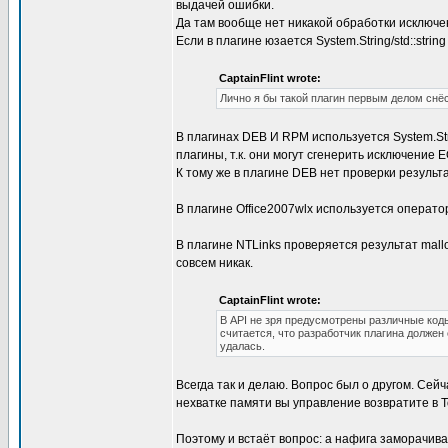
выдачей ошибки.
Да там вообще нет никакой обработки исключе
Если в плагине юзается System.String/std::stri
CaptainFlint wrote:
Лично я бы такой плагин первым делом снёс
В плагинах DEB И RPM используется System.St
плагины, т.к. они могут сгенерить исключение 
К тому же в плагине DEB нет проверки результ
В плагине Office2007wlx используется оператор 
В плагине NTLinks проверяется результат mallo
совсем никак.
CaptainFlint wrote:
В API не зря предусмотрены различные код
считается, что разработчик плагина должен 
удалась.
Всегда так и делаю. Вопрос был о другом. Сей
нехватке памяти вы управление возвратите в Tot
Поэтому и встаёт вопрос: а нафига заморачива