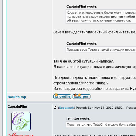
CaptainFlint wrote:
Кроме того, крошечные блоки могут превра
пользователь сдуру открыл
десятигигабай
объём
, получил исключение и свалился.
Зачем весь десятигигабайтный файл читать це
CaptainFlint wrote:
Грохать весь Тотал в такой ситуации нераз
Так я не об этой сутуации написал.
Я написал о ситуации, когда в динамическую с
Что должен делать плагин, когда в конструкт
строки System.String/std::string ?
Из конструктора код ошибки не возвратить. Нужн
Back to top
CaptainFlint
(
Separately
) Posted: Sun Nov 17, 2019 15:52
Post su
remittor wrote:
Получается, что TotalCmd можно болт забив