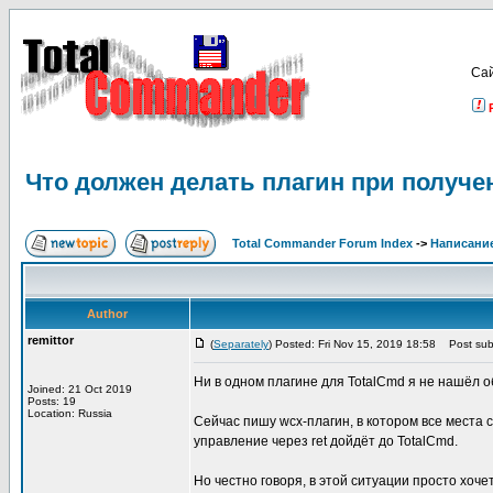
Са
Что должен делать плагин при получе
Total Commander Forum Index
->
Написание
Author
remittor
(
Separately
) Posted: Fri Nov 15, 2019 18:58
Post subj
Ни в одном плагине для TotalCmd я не нашёл о
Joined: 21 Oct 2019
Posts: 19
Location: Russia
Сейчас пишу wcx-плагин, в котором все места 
управление через ret дойдёт до TotalCmd.
Но честно говоря, в этой ситуации просто хоче