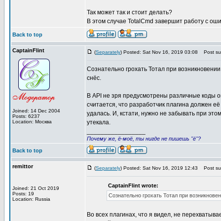
Так может так и стоит делать?
В этом случае TotalCmd завершит работу с оши
Back to top
CaptainFlint
(
Separately
) Posted: Sat Nov 16, 2019 03:08
Post sub
Сознательно грохать Тотал при возникновении 
снёс.
В API не зря предусмотрены различные коды о
считается, что разработчик плагина должен её 
Joined: 14 Dec 2004
удалась. И, кстати, нужно не забывать при эт
Posts: 6237
Location: Москва
утекала.
_________________
Почему же, ё-моё, ты нигде не пишешь "ё"?
Back to top
remittor
(
Separately
) Posted: Sat Nov 16, 2019 12:43
Post sub
CaptainFlint wrote:
Joined: 21 Oct 2019
Posts: 19
Сознательно грохать Тотал при возникновен
Location: Russia
Во всех плагинах, что я видел, не перехватыв