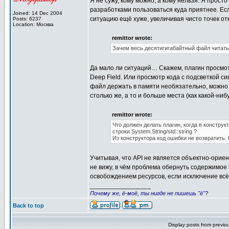
Я не сужу, кому можно, а кому нельзя. Я прост
разработками пользоваться куда приятнее. Если
Joined: 14 Dec 2004
ситуацию ещё хуже, увеличивая чисто точек от
Posts: 6237
Location: Москва
remittor wrote:
Зачем весь десятигигабайтный файл читать
Да мало ли ситуаций… Скажем, плагин просмотр
Deep Field. Или просмотр кода с подсветкой си
файл держать в памяти необязательно, можно 
столько же, а то и больше места (как какой-ниб
remittor wrote:
Что должен делать плагин, когда в констр
строки System.String/std::string ?
Из конструктора код ошибки не возвратить. 
Учитывая, что API не является объектно-ориен
не вижу, в чём проблема обернуть содержимое э
освобождением ресурсов, если исключение всё 
_________________
Почему же, ё-моё, ты нигде не пишешь "ё"?
Back to top
Display posts from previo