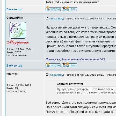
TotalCmd не ловит эти исключения?
Back to top
CaptainFlint
(
Separately
) Posted: Sat Nov 16, 2019 14:23
Post sub
Ну, доступные ресурсы — это такая вещь… Сей
успешно из-за того, что какая-то жирная прог
превратиться в некрошечные, если их размер 
десятигигабайтный файл, плагин начал его чит
Грохать весь Тотал в такой ситуации неразумн
Joined: 14 Dec 2004
плагин освободит всю эту сожранную им память
Posts: 6237
Location: Москва
_________________
Почему же, ё-моё, ты нигде не пишешь "ё"?
Back to top
remittor
(
Separately
) Posted: Sat Nov 16, 2019 15:31
Post sub
CaptainFlint wrote:
Joined: 21 Oct 2019
Posts: 19
Ну, доступные ресурсы — это такая вещь… 
Location: Russia
успешно из-за того, что какая-то жирная п
Всё верно. Для этого все и должны использовать 
Но в описанной вами ситуации сам TotalCmd мо
Получается, что TotalCmd можно болт забивать