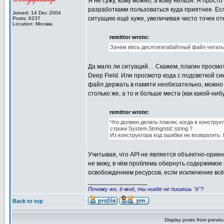
Я не сужу, кому можно, а кому нельзя. Я прост
разработками пользоваться куда приятнее. Если
Joined: 14 Dec 2004
ситуацию ещё хуже, увеличивая чисто точек от
Posts: 6237
Location: Москва
remittor wrote:
Зачем весь десятигигабайтный файл читать
Да мало ли ситуаций… Скажем, плагин просмотр
Deep Field. Или просмотр кода с подсветкой си
файл держать в памяти необязательно, можно 
столько же, а то и больше места (как какой-ниб
remittor wrote:
Что должен делать плагин, когда в констр
строки System.String/std::string ?
Из конструктора код ошибки не возвратить. 
Учитывая, что API не является объектно-ориен
не вижу, в чём проблема обернуть содержимое э
освобождением ресурсов, если исключение всё 
_________________
Почему же, ё-моё, ты нигде не пишешь "ё"?
Back to top
Display posts from previo