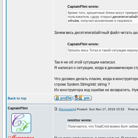
CaptainFlint wrote:
Кроме того, крошечные блоки могут превра
пользователь сдуру открыл
десятигигабай
объём
, получил исключение и свалился.
Зачем весь десятигигабайтный файл читать це
CaptainFlint wrote:
Грохать весь Тотал в такой ситуации нераз
Так я не об этой сутуации написал.
Я написал о ситуации, когда в динамическую с
Что должен делать плагин, когда в конструкт
строки System.String/std::string ?
Из конструктора код ошибки не возвратить. Нужн
Back to top
CaptainFlint
(
Separately
) Posted: Sun Nov 17, 2019 15:52
Post su
remittor wrote:
Получается, что TotalCmd можно болт забив