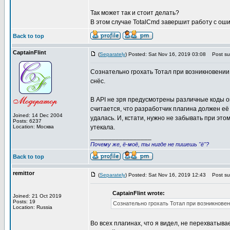
Так может так и стоит делать?
В этом случае TotalCmd завершит работу с оши
Back to top
CaptainFlint
(
Separately
) Posted: Sat Nov 16, 2019 03:08
Post sub
Сознательно грохать Тотал при возникновении 
снёс.
В API не зря предусмотрены различные коды о
считается, что разработчик плагина должен её 
Joined: 14 Dec 2004
удалась. И, кстати, нужно не забывать при эт
Posts: 6237
Location: Москва
утекала.
_________________
Почему же, ё-моё, ты нигде не пишешь "ё"?
Back to top
remittor
(
Separately
) Posted: Sat Nov 16, 2019 12:43
Post sub
CaptainFlint wrote:
Joined: 21 Oct 2019
Posts: 19
Сознательно грохать Тотал при возникновен
Location: Russia
Во всех плагинах, что я видел, не перехватыв