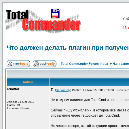
Са
Что должен делать плагин при получе
Total Commander Forum Index
->
Написание
Author
remittor
(
Separately
) Posted: Fri Nov 15, 2019 18:58
Post subj
Ни в одном плагине для TotalCmd я не нашёл о
Joined: 21 Oct 2019
Posts: 19
Location: Russia
Сейчас пишу wcx-плагин, в котором все места 
управление через ret дойдёт до TotalCmd.
Но честно говоря, в этой ситуации просто хоче