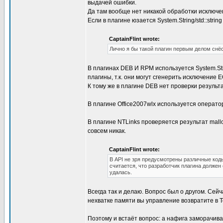
выдачей ошибки.
Да там вообще нет никакой обработки исключе
Если в плагине юзается System.String/std::stri
CaptainFlint wrote:
Лично я бы такой плагин первым делом снёс
В плагинах DEB И RPM используется System.St
плагины, т.к. они могут сгенерить исключение 
К тому же в плагине DEB нет проверки результ
В плагине Office2007wlx используется оператор 
В плагине NTLinks проверяется результат mallo
совсем никак.
CaptainFlint wrote:
В API не зря предусмотрены различные код
считается, что разработчик плагина должен 
удалась.
Всегда так и делаю. Вопрос был о другом. Сей
нехватке памяти вы управление возвратите в Tot
Поэтому и встаёт вопрос: а нафига заморачива