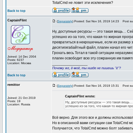
TotalCmd не ловит эти исключения?
Back to top
CaptainFlint
(
Separately
) Posted: Sat Nov 16, 2019 14:23
Post sub
Ну, доступные ресурсы — это такая вещь… Сей
успешно из-за того, что какая-то жирная прог
превратиться в некрошечные, если их размер 
десятигигабайтный файл, плагин начал его чит
Грохать весь Тотал в такой ситуации неразумн
Joined: 14 Dec 2004
плагин освободит всю эту сожранную им память
Posts: 6237
Location: Москва
_________________
Почему же, ё-моё, ты нигде не пишешь "ё"?
Back to top
remittor
(
Separately
) Posted: Sat Nov 16, 2019 15:31
Post sub
CaptainFlint wrote:
Joined: 21 Oct 2019
Posts: 19
Ну, доступные ресурсы — это такая вещь… 
Location: Russia
успешно из-за того, что какая-то жирная п
Всё верно. Для этого все и должны использовать 
Но в описанной вами ситуации сам TotalCmd мо
Получается, что TotalCmd можно болт забивать