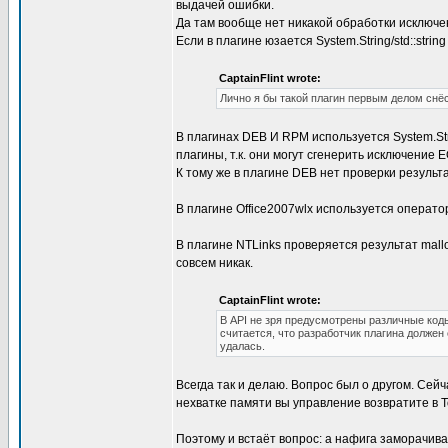
выдачей ошибки.
Да там вообще нет никакой обработки исключе
Если в плагине юзается System.String/std::stri
CaptainFlint wrote:
Лично я бы такой плагин первым делом снёс
В плагинах DEB И RPM используется System.St
плагины, т.к. они могут сгенерить исключение 
К тому же в плагине DEB нет проверки результ
В плагине Office2007wlx используется оператор 
В плагине NTLinks проверяется результат mallo
совсем никак.
CaptainFlint wrote:
В API не зря предусмотрены различные код
считается, что разработчик плагина должен 
удалась.
Всегда так и делаю. Вопрос был о другом. Сей
нехватке памяти вы управление возвратите в Tot
Поэтому и встаёт вопрос: а нафига заморачива