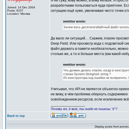
Я не сужу, кому можно, а кому нельзя. Я прост
разработками пользоваться куда приятнее. Если
Joined: 14 Dec 2004
ситуацию ещё хуже, увеличивая чисто точек от
Posts: 6237
Location: Москва
remittor wrote:
Зачем весь десятигигабайтный файл читать
Да мало ли ситуаций… Скажем, плагин просмотр
Deep Field. Или просмотр кода с подсветкой си
файл держать в памяти необязательно, можно 
столько же, а то и больше места (как какой-ниб
remittor wrote:
Что должен делать плагин, когда в констр
строки System.String/std::string ?
Из конструктора код ошибки не возвратить. 
Учитывая, что API не является объектно-ориен
не вижу, в чём проблема обернуть содержимое э
освобождением ресурсов, если исключение всё 
_________________
Почему же, ё-моё, ты нигде не пишешь "ё"?
Back to top
Display posts from previo