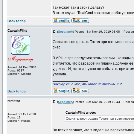
Так может так и стоит делать?
В этом случае TotalCmd завершит работу с оши
Back to top
CaptainFlint
(
Separately
) Posted: Sat Nov 16, 2019 03:08
Post sub
Сознательно грохать Тотал при возникновении 
снёс.
В API не зря предусмотрены различные коды о
считается, что разработчик плагина должен её 
Joined: 14 Dec 2004
удалась. И, кстати, нужно не забывать при эт
Posts: 6237
Location: Москва
утекала.
_________________
Почему же, ё-моё, ты нигде не пишешь "ё"?
Back to top
remittor
(
Separately
) Posted: Sat Nov 16, 2019 12:43
Post sub
CaptainFlint wrote:
Joined: 21 Oct 2019
Posts: 19
Сознательно грохать Тотал при возникновен
Location: Russia
Во всех плагинах, что я видел, не перехватыв