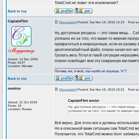
TotalCmd не ловит эти исключения?
Back to top
CaptainFlint
(
Separately
) Posted: Sat Nov 16, 2019 14:23
Post sub
Ну, доступные ресурсы — это такая вещь… Сей
успешно из-за того, что какая-то жирная прог
превратиться в некрошечные, если их размер 
десятигигабайтный файл, плагин начал его чит
Грохать весь Тотал в такой ситуации неразумн
Joined: 14 Dec 2004
плагин освободит всю эту сожранную им память
Posts: 6237
Location: Москва
_________________
Почему же, ё-моё, ты нигде не пишешь "ё"?
Back to top
remittor
(
Separately
) Posted: Sat Nov 16, 2019 15:31
Post sub
CaptainFlint wrote:
Joined: 21 Oct 2019
Posts: 19
Ну, доступные ресурсы — это такая вещь… 
Location: Russia
успешно из-за того, что какая-то жирная п
Всё верно. Для этого все и должны использовать 
Но в описанной вами ситуации сам TotalCmd мо
Получается, что TotalCmd можно болт забивать