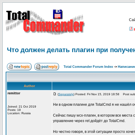
Са
Что должен делать плагин при получе
Total Commander Forum Index
->
Написание
Author
remittor
(
Separately
) Posted: Fri Nov 15, 2019 18:58
Post subj
Ни в одном плагине для TotalCmd я не нашёл о
Joined: 21 Oct 2019
Posts: 19
Location: Russia
Сейчас пишу wcx-плагин, в котором все места 
управление через ret дойдёт до TotalCmd.
Но честно говоря, в этой ситуации просто хоче