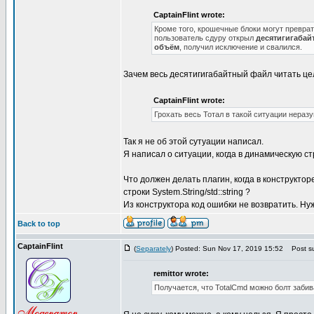
CaptainFlint wrote:
Кроме того, крошечные блоки могут превра
пользователь сдуру открыл
десятигигабай
объём
, получил исключение и свалился.
Зачем весь десятигигабайтный файл читать це
CaptainFlint wrote:
Грохать весь Тотал в такой ситуации нераз
Так я не об этой сутуации написал.
Я написал о ситуации, когда в динамическую с
Что должен делать плагин, когда в конструкт
строки System.String/std::string ?
Из конструктора код ошибки не возвратить. Нужн
Back to top
CaptainFlint
(
Separately
) Posted: Sun Nov 17, 2019 15:52
Post su
remittor wrote:
Получается, что TotalCmd можно болт забив