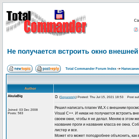
Са
Не получается встроить окно внешней
Total Commander Forum Index
->
Написание
Author
AkulaBig
(
Separately
) Posted: Thu Jul 15, 2021 18:53
Post sub
Решил написать плагин WLX с внешним просмотр
Joined: 03 Dec 2008
Visual C++. И никак не получается встроить в
Posts: 583
своем окне, чтобы я не делал. Меняю в этом-ж
название проги и название класса ее окна. Со
листер и все.
Может кто может поподробнее объяснить, как 