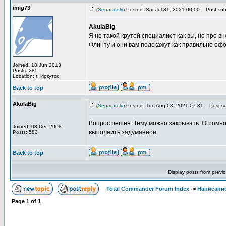
imig73
(
Separately
) Posted: Sat Jul 31, 2021 00:00
Post subj
AkulaBig
Я не такой крутой специалист как вы, но про 
Флинту и они вам подскажут как правильно офо
Joined: 18 Jun 2013
Posts: 285
Location: г. Иркутск
Back to top
AkulaBig
(
Separately
) Posted: Tue Aug 03, 2021 07:31
Post su
Вопрос решен. Тему можно закрывать. Огромно
Joined: 03 Dec 2008
выполнить задуманное.
Posts: 583
Back to top
Display posts from previ
Total Commander Forum Index
->
Написание
Page
1
of
1