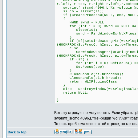
HWND WLXPluginsClass = CreateWindowE
r.left, r.top, r.right-r.left,r.botto
swprintf_s(cmd,4096,L"%s -plugin %d 
si.cb = sizeof(si);
if (CreateProcessW(NULL, cmd, NULL, 
{
HWND swnd = NULL;
for (int i = 0; swnd == NULL && i
Sleep(10);
swnd = FindWindowEx(WLXPluginsCl
}
if (sf)SetWindowLongPtr(WLXPluginsC
(HOOKPROC)SpyProcQ, hInst, pi.dwThrea
else
SetWindowLongPtr(WLXPluginsClass, 
(HOOKPROC)SpyProcN, hInst, pi.dwThrea
if (sf) {
for (int i = 0; GetFocus() == pp
SetFocus(ppp);
}
CloseHandle(pi.hProcess);
CloseHandle(pi.hThread);
return WLXPluginsClass;
}
else DestroyWindow(WLXPluginsClas
return NULL;
}
Вот эту строку я не могу понять. Если убрать -
swprintf_s(cmd,4096,L"%s -plugin %d \"%s\"",rpa
То-есть проблема явно в этой строке, но как о
Back to top