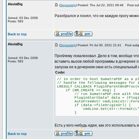
AkulaBig
(
Separately
) Posted: Thu Jul 22, 2021 09:46
Post sub
Разобрался и понял, что не каждую прогу можн
Joined: 03 Dec 2008
Posts: 583
Back to top
AkulaBig
(
Separately
) Posted: Fri Jul 30, 2021 21:41
Post subje
Проблему локализовал. Дело в том, вообще что
Joined: 03 Dec 2008
вставить вызов любой программы в дочернее о
Posts: 583
запуска ее в дочернем окне есть специальный 
Code:
// in order to host SumatraPDF as a p
// handle the following messages for 
LRESULT CALLBACK PluginParentWndProc(
if (WM_CREATE == msg) {
// run SumatraPDF.exe with the -p
PluginStartData* data = (PluginSta
AutoFreeWstr cmdLine(str::Format(L
if (data->fileOriginUrl) {
cmdLine.Set(str::Format(L"-plugin
}
Есть у кого-нибудь идеи, как это использовать 
Back to top