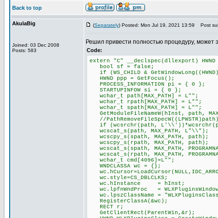
Back to top
AkulaBig
(
Separately
) Posted: Mon Jul 19, 2021 13:59
Post sub
Решил привести полностью процедуру, может 
Joined: 03 Dec 2008
Code:
Posts: 583
extern "C" __declspec(dllexport) HWND
bool sf = false;
if (WS_CHILD & GetWindowLong((HWND)P
HWND ppp = GetFocus();
PROCESS_INFORMATION pi = { 0 };
STARTUPINFOW si = { 0 };
wchar_t path[MAX_PATH] = L"";
wchar_t rpath[MAX_PATH] = L"";
wchar_t spath[MAX_PATH] = L"";
GetModuleFileNameW(hInst, path, MAX
//PathRemoveFileSpecW((LPWSTR)path
if (wcsrchr(path, L'\\'))*wcsrchr(p
wcscat_s(path, MAX_PATH, L"\\");
wcscpy_s(spath, MAX_PATH, path);
wcscpy_s(rpath, MAX_PATH, path);
wcscat_s(spath, MAX_PATH, PROGRAMNA
wcscat_s(rpath, MAX_PATH, PROGRAMNA
wchar_t cmd[4096]=L"";
WNDCLASSA wc = {};
wc.hCursor=LoadCursor(NULL,IDC_ARR
wc.style=CS_DBLCLKS;
wc.hInstance = hInst;
wc.lpfnWndProc = WLXPluginsWindow
wc.lpszClassName = "WLXPluginsClas
RegisterClassA(&wc);
RECT r;
GetClientRect(ParentWin,&r);