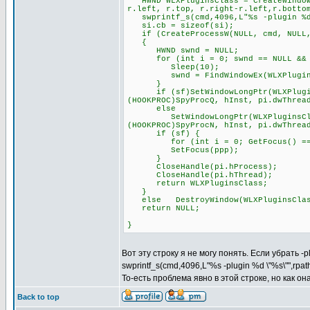
HWND WLXPluginsClass = CreateWindowE
r.left, r.top, r.right-r.left,r.botto
swprintf_s(cmd,4096,L"%s -plugin %d 
si.cb = sizeof(si);
if (CreateProcessW(NULL, cmd, NULL, 
{
HWND swnd = NULL;
for (int i = 0; swnd == NULL && i
Sleep(10);
swnd = FindWindowEx(WLXPluginsCl
}
if (sf)SetWindowLongPtr(WLXPluginsC
(HOOKPROC)SpyProcQ, hInst, pi.dwThrea
else
SetWindowLongPtr(WLXPluginsClass, 
(HOOKPROC)SpyProcN, hInst, pi.dwThrea
if (sf) {
for (int i = 0; GetFocus() == pp
SetFocus(ppp);
}
CloseHandle(pi.hProcess);
CloseHandle(pi.hThread);
return WLXPluginsClass;
}
else DestroyWindow(WLXPluginsClas
return NULL;
}
Вот эту строку я не могу понять. Если убрать -
swprintf_s(cmd,4096,L"%s -plugin %d \"%s\"",rpa
То-есть проблема явно в этой строке, но как о
Back to top