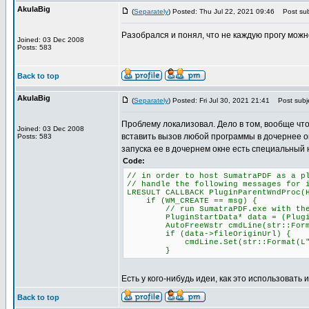
AkulaBig
(
Separately
) Posted: Thu Jul 22, 2021 09:46
Post sub
Разобрался и понял, что не каждую прогу можн
Joined: 03 Dec 2008
Posts: 583
Back to top
AkulaBig
(
Separately
) Posted: Fri Jul 30, 2021 21:41
Post subje
Проблему локализовал. Дело в том, вообще что
Joined: 03 Dec 2008
вставить вызов любой программы в дочернее о
Posts: 583
запуска ее в дочернем окне есть специальный 
Code:
// in order to host SumatraPDF as a p
// handle the following messages for 
LRESULT CALLBACK PluginParentWndProc(
if (WM_CREATE == msg) {
// run SumatraPDF.exe with the -p
PluginStartData* data = (PluginSta
AutoFreeWstr cmdLine(str::Format(L
if (data->fileOriginUrl) {
cmdLine.Set(str::Format(L"-plugin
}
Есть у кого-нибудь идеи, как это использовать 
Back to top