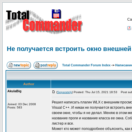
Са
Не получается встроить окно внешней
Total Commander Forum Index
->
Написание
Author
AkulaBig
(
Separately
) Posted: Thu Jul 15, 2021 18:53
Post sub
Решил написать плагин WLX с внешним просмотр
Joined: 03 Dec 2008
Visual C++. И никак не получается встроить в
Posts: 583
своем окне, чтобы я не делал. Меняю в этом-ж
название проги и название класса ее окна. Со
листер и все.
Может кто может поподробнее объяснить, как 