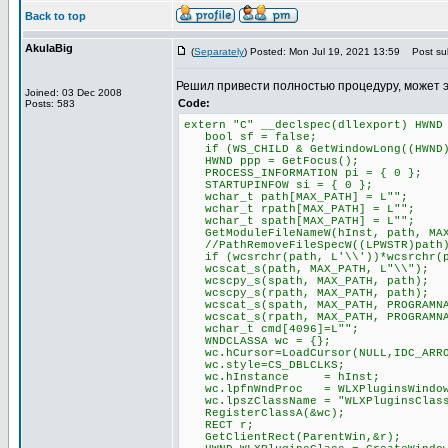
Back to top
AkulaBig
(
Separately
) Posted: Mon Jul 19, 2021 13:59
Post sub
Решил привести полностью процедуру, может 
Joined: 03 Dec 2008
Code:
Posts: 583
extern "C" __declspec(dllexport) HWND
bool sf = false;
if (WS_CHILD & GetWindowLong((HWND)P
HWND ppp = GetFocus();
PROCESS_INFORMATION pi = { 0 };
STARTUPINFOW si = { 0 };
wchar_t path[MAX_PATH] = L"";
wchar_t rpath[MAX_PATH] = L"";
wchar_t spath[MAX_PATH] = L"";
GetModuleFileNameW(hInst, path, MAX
//PathRemoveFileSpecW((LPWSTR)path
if (wcsrchr(path, L'\\'))*wcsrchr(p
wcscat_s(path, MAX_PATH, L"\\");
wcscpy_s(spath, MAX_PATH, path);
wcscpy_s(rpath, MAX_PATH, path);
wcscat_s(spath, MAX_PATH, PROGRAMNA
wcscat_s(rpath, MAX_PATH, PROGRAMNA
wchar_t cmd[4096]=L"";
WNDCLASSA wc = {};
wc.hCursor=LoadCursor(NULL,IDC_ARR
wc.style=CS_DBLCLKS;
wc.hInstance = hInst;
wc.lpfnWndProc = WLXPluginsWindow
wc.lpszClassName = "WLXPluginsClas
RegisterClassA(&wc);
RECT r;
GetClientRect(ParentWin,&r);