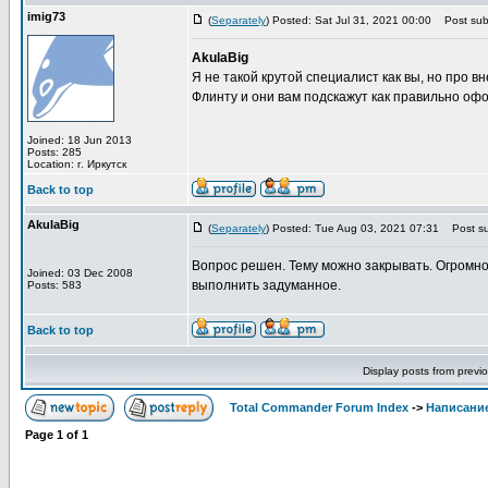
imig73
(
Separately
) Posted: Sat Jul 31, 2021 00:00
Post subj
AkulaBig
Я не такой крутой специалист как вы, но про 
Флинту и они вам подскажут как правильно офо
Joined: 18 Jun 2013
Posts: 285
Location: г. Иркутск
Back to top
AkulaBig
(
Separately
) Posted: Tue Aug 03, 2021 07:31
Post su
Вопрос решен. Тему можно закрывать. Огромно
Joined: 03 Dec 2008
выполнить задуманное.
Posts: 583
Back to top
Display posts from previ
Total Commander Forum Index
->
Написание
Page
1
of
1