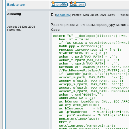
Back to top
AkulaBig
(
Separately
) Posted: Mon Jul 19, 2021 13:59
Post sub
Решил привести полностью процедуру, может 
Joined: 03 Dec 2008
Code:
Posts: 583
extern "C" __declspec(dllexport) HWND
bool sf = false;
if (WS_CHILD & GetWindowLong((HWND)P
HWND ppp = GetFocus();
PROCESS_INFORMATION pi = { 0 };
STARTUPINFOW si = { 0 };
wchar_t path[MAX_PATH] = L"";
wchar_t rpath[MAX_PATH] = L"";
wchar_t spath[MAX_PATH] = L"";
GetModuleFileNameW(hInst, path, MAX
//PathRemoveFileSpecW((LPWSTR)path
if (wcsrchr(path, L'\\'))*wcsrchr(p
wcscat_s(path, MAX_PATH, L"\\");
wcscpy_s(spath, MAX_PATH, path);
wcscpy_s(rpath, MAX_PATH, path);
wcscat_s(spath, MAX_PATH, PROGRAMNA
wcscat_s(rpath, MAX_PATH, PROGRAMNA
wchar_t cmd[4096]=L"";
WNDCLASSA wc = {};
wc.hCursor=LoadCursor(NULL,IDC_ARR
wc.style=CS_DBLCLKS;
wc.hInstance = hInst;
wc.lpfnWndProc = WLXPluginsWindow
wc.lpszClassName = "WLXPluginsClas
RegisterClassA(&wc);
RECT r;
GetClientRect(ParentWin,&r);