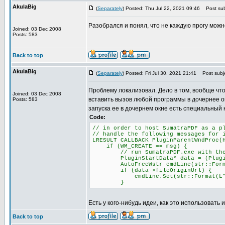
AkulaBig
(
Separately
) Posted: Thu Jul 22, 2021 09:46
Post sub
Разобрался и понял, что не каждую прогу можн
Joined: 03 Dec 2008
Posts: 583
Back to top
AkulaBig
(
Separately
) Posted: Fri Jul 30, 2021 21:41
Post subje
Проблему локализовал. Дело в том, вообще что
Joined: 03 Dec 2008
вставить вызов любой программы в дочернее о
Posts: 583
запуска ее в дочернем окне есть специальный 
Code:
// in order to host SumatraPDF as a p
// handle the following messages for 
LRESULT CALLBACK PluginParentWndProc(
if (WM_CREATE == msg) {
// run SumatraPDF.exe with the -p
PluginStartData* data = (PluginSta
AutoFreeWstr cmdLine(str::Format(L
if (data->fileOriginUrl) {
cmdLine.Set(str::Format(L"-plugin
}
Есть у кого-нибудь идеи, как это использовать 
Back to top