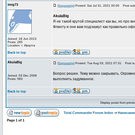
imig73
(
Separately
) Posted: Sat Jul 31, 2021 00:00
Post subj
AkulaBig
Я не такой крутой специалист как вы, но про 
Флинту и они вам подскажут как правильно офо
Joined: 18 Jun 2013
Posts: 285
Location: г. Иркутск
Back to top
AkulaBig
(
Separately
) Posted: Tue Aug 03, 2021 07:31
Post su
Вопрос решен. Тему можно закрывать. Огромно
Joined: 03 Dec 2008
выполнить задуманное.
Posts: 583
Back to top
Display posts from previ
Total Commander Forum Index
->
Написание
Page
1
of
1