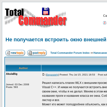
Са
Не получается встроить окно внешней
Total Commander Forum Index
->
Написание
Author
AkulaBig
(
Separately
) Posted: Thu Jul 15, 2021 18:53
Post sub
Решил написать плагин WLX с внешним просмотр
Joined: 03 Dec 2008
Visual C++. И никак не получается встроить в
Posts: 583
своем окне, чтобы я не делал. Меняю в этом-ж
название проги и название класса ее окна. Со
листер и все.
Может кто может поподробнее объяснить, как 