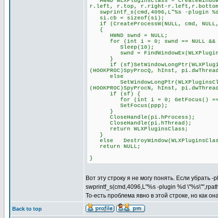
HWND WLXPluginsClass = CreateWindowE
r.left, r.top, r.right-r.left,r.botto
swprintf_s(cmd,4096,L"%s -plugin %d 
si.cb = sizeof(si);
if (CreateProcessW(NULL, cmd, NULL, 
{
HWND swnd = NULL;
for (int i = 0; swnd == NULL && i
Sleep(10);
swnd = FindWindowEx(WLXPluginsCl
}
if (sf)SetWindowLongPtr(WLXPluginsC
(HOOKPROC)SpyProcQ, hInst, pi.dwThrea
else
SetWindowLongPtr(WLXPluginsClass, 
(HOOKPROC)SpyProcN, hInst, pi.dwThrea
if (sf) {
for (int i = 0; GetFocus() == pp
SetFocus(ppp);
}
CloseHandle(pi.hProcess);
CloseHandle(pi.hThread);
return WLXPluginsClass;
}
else DestroyWindow(WLXPluginsClas
return NULL;
}
Вот эту строку я не могу понять. Если убрать -
swprintf_s(cmd,4096,L"%s -plugin %d \"%s\"",rpa
То-есть проблема явно в этой строке, но как о
Back to top