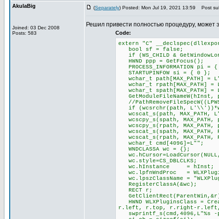
AkulaBig
(
Separately
) Posted: Mon Jul 19, 2021 13:59
Post sub
Решил привести полностью процедуру, может 
Joined: 03 Dec 2008
Code:
Posts: 583
extern "C" __declspec(dllexpo
bool sf = false;
if (WS_CHILD & GetWindowLong
HWND ppp = GetFocus();
PROCESS_INFORMATION pi = {
STARTUPINFOW si = { 0 };
wchar_t path[MAX_PATH] = L
wchar_t rpath[MAX_PATH] = 
wchar_t spath[MAX_PATH] = 
GetModuleFileNameW(hInst, p
//PathRemoveFileSpecW((LPWS
if (wcsrchr(path, L'\\'))*w
wcscat_s(path, MAX_PATH, L
wcscpy_s(spath, MAX_PATH, 
wcscpy_s(rpath, MAX_PATH, 
wcscat_s(spath, MAX_PATH, P
wcscat_s(rpath, MAX_PATH, P
wchar_t cmd[4096]=L"";
WNDCLASSA wc = {};
wc.hCursor=LoadCursor(NULL,
wc.style=CS_DBLCLKS;
wc.hInstance = hInst;
wc.lpfnWndProc = WLXPlugin
wc.lpszClassName = "WLXPlug
RegisterClassA(&wc);
RECT r;
GetClientRect(ParentWin,&r
HWND WLXPluginsClass = Creat
r.left, r.top, r.right-r.left
swprintf_s(cmd,4096,L"%s -pl