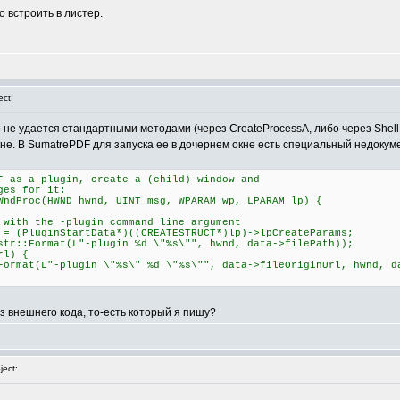
о встроить в листер.
ct:
о не удается стандартными методами (через CreateProcessA, либо через Shel
не. В SumatrePDF для запуска ее в дочернем окне есть специальный недокумен
F as a plugin, create a (child) window and
ges for it:
WndProc(HWND hwnd, UINT msg, WPARAM wp, LPARAM lp) {
 the -plugin command line argument
luginStartData*)((CREATESTRUCT*)lp)->lpCreateParams;
Format(L"-plugin %d \"%s\"", hwnd, data->filePath));
l) {
-plugin \"%s\" %d \"%s\"", data->fileOriginUrl, hwnd, dat
из внешнего кода, то-есть который я пишу?
ect: