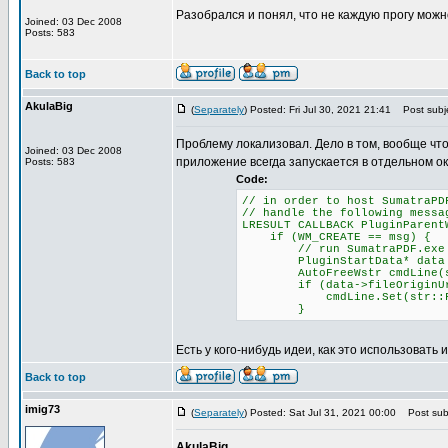
Разобрался и понял, что не каждую прогу можн
Joined: 03 Dec 2008
Posts: 583
Back to top
AkulaBig
(
Separately
) Posted: Fri Jul 30, 2021 21:41
Post subje
Проблему локализовал. Дело в том, вообще чт
Joined: 03 Dec 2008
приложение всегда запускается в отдельном ок
Posts: 583
Code:
// in order to host SumatraPD
// handle the following messa
LRESULT CALLBACK PluginParent
if (WM_CREATE == msg) {
// run SumatraPDF.exe with
PluginStartData* data = (P
AutoFreeWstr cmdLine(str::
if (data->fileOriginUr
cmdLine.Set(str::Format(L"
}
Есть у кого-нибудь идеи, как это использовать 
Back to top
imig73
(
Separately
) Posted: Sat Jul 31, 2021 00:00
Post subj
AkulaBig