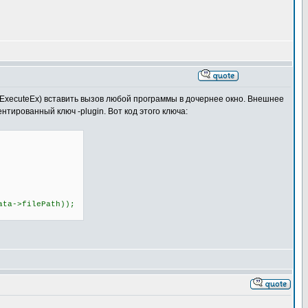
lExecuteEx) вставить вызов любой программы в дочернее окно. Внешнее
тированный ключ -plugin. Вот код этого ключа:
a->filePath));