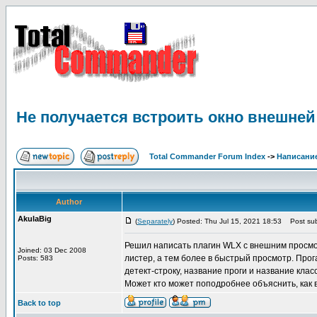
Не получается встроить окно внешней
Total Commander Forum Index
->
Написание
Author
AkulaBig
(
Separately
) Posted: Thu Jul 15, 2021 18:53
Post sub
Решил написать плагин WLX с внешним просмотр
Joined: 03 Dec 2008
листер, а тем более в быстрый просмотр. Прог
Posts: 583
детект-строку, название проги и название клас
Может кто может поподробнее объяснить, как 
Back to top