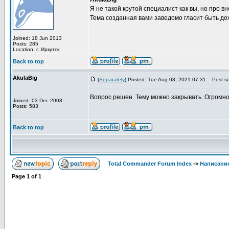
Я не такой крутой специалист как вы, но про 
Тема созданная вами заведомо гласит быть до
Joined: 18 Jun 2013
Posts: 285
Location: г. Иркутск
Back to top
AkulaBig
(
Separately
) Posted: Tue Aug 03, 2021 07:31
Post su
Вопрос решен. Тему можно закрывать. Огромно
Joined: 03 Dec 2008
Posts: 583
Back to top
Total Commander Forum Index
->
Написание
Page
1
of
1