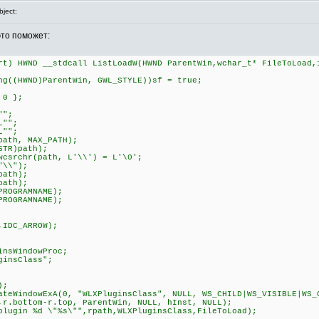
ject:
это поможет:
rt) HWND __stdcall ListLoadW(HWND ParentWin,wchar_t* FileToLoad,
((HWND)ParentWin, GWL_STYLE))sf = true;
 0 };
"";
L"";
L"";
ath, MAX_PATH);
TR)path);
csrchr(path, L'\\') = L'\0';
"\\");
path);
path);
ROGRAMNAME);
ROGRAMNAME);
IDC_ARROW);
sWindowProc;
insClass";
);
eWindowExA(0, "WLXPluginsClass", NULL, WS_CHILD|WS_VISIBLE|WS_
,r.bottom-r.top, ParentWin, NULL, hInst, NULL);
ugin %d \"%s\"",rpath,WLXPluginsClass,FileToLoad);