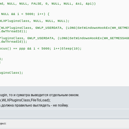
, NULL, NULL, FALSE, 0, NULL, NULL, &si, &pi))
LL && i < 5000; i++) {
uginsClass, NULL, NULL, NULL);
PluginsClass, GWLP_USERDATA, (LONG)SetWindowsHookEx(WH_GETME
.dwThreadId));
sClass, GWLP_USERDATA, (LONG)SetWindowsHookEx(WH_GETMESSAG
.dwThreadId));
) == ppp && i < 5000; i++)Sleep(10);
);
;
ginsClass);
plugin, то и суматра выводится отдельным окном.
th,WLXPluginsClass,FileToLoad);
на должна правильно выглядеть - не пойму.
ject: