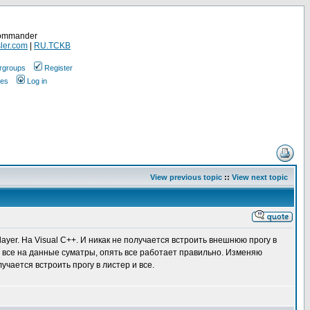
Commander
ler.com
|
RU.TCKB
rgroups
Register
ges
Log in
View previous topic
::
View next topic
yer. На Visual C++. И никак не получается встроить внешнюю прогу в
де все на данные суматры, опять все работает правильно. Изменяю
учается встроить прогу в листер и все.