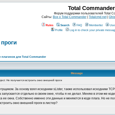
Total Commander
Форум поддержки пользователей Total 
Сайты:
Все о Total Commander
|
Totalcmd.net
|
Ghis
Rules
Search
FAQ
Memberlist
Use
Profile
Log in to check your private messa
 проги
 плагинов для Total Commander
Message
ject: Не получается встроить окно внешней проги
щиком. За основу взял исходники sLister, также использовал исходники TCPla
а запускается отдельно в своем окне, чтобы я не делал. Меняю в этом-же ко
са ее окна. Собственно именно эти данные и меняются в коде плага. Но не пол
встроить окно внешней проги в листер?