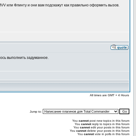
 MVV или Флинту и они вам подскажут как правильно оформить вызов.
лось выполнить задуманное.
All times are GMT + 4 Hours
Jump to:
You
cannot
post new topics in this forum
You
cannot
reply to topics in this forum
You
cannot
edit your posts in this forum
You
cannot
delete your posts in this forum
You
cannot
vote in polls in this forum