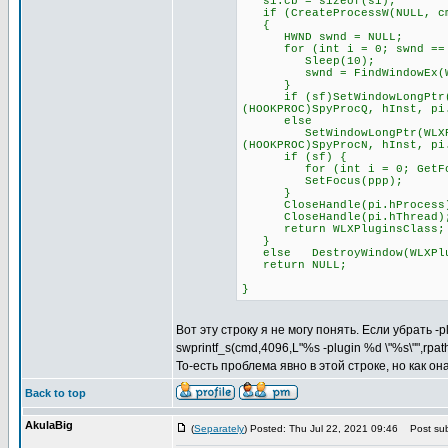
si.cb = sizeof(si);
if (CreateProcessW(NULL, cmd
{
HWND swnd = NULL;
for (int i = 0; swnd == NU
Sleep(10);
swnd = FindWindowEx(WLXPl
}
if (sf)SetWindowLongPtr(WLX
(HOOKPROC)SpyProcQ, hInst, pi
else
SetWindowLongPtr(WLXPlugin
(HOOKPROC)SpyProcN, hInst, pi
if (sf) {
for (int i = 0; GetFocus(
SetFocus(ppp);
}
CloseHandle(pi.hProcess
CloseHandle(pi.hThread)
return WLXPluginsClass;
}
else DestroyWindow(WLXPlu
return NULL;
}
Вот эту строку я не могу понять. Если убрать -
swprintf_s(cmd,4096,L"%s -plugin %d \"%s\"",rpa
То-есть проблема явно в этой строке, но как о
Back to top
AkulaBig
(
Separately
) Posted: Thu Jul 22, 2021 09:46
Post sub