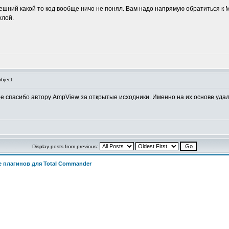
внешний какой то код вообще ничо не понял. Вам надо напрямую обратиться к
хлой.
bject:
е спасибо автору AmpView за открытые исходники. Именно на их основе уда
Display posts from previous:
 плагинов для Total Commander