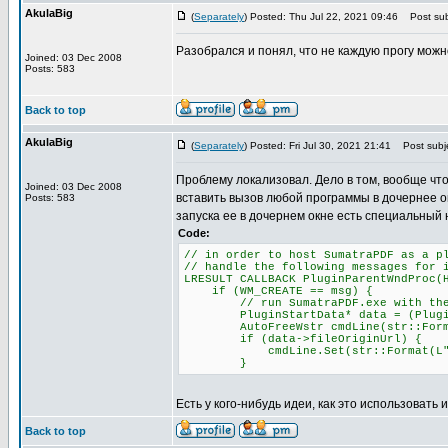
AkulaBig
(
Separately
) Posted: Thu Jul 22, 2021 09:46
Post sub
Разобрался и понял, что не каждую прогу можн
Joined: 03 Dec 2008
Posts: 583
Back to top
AkulaBig
(
Separately
) Posted: Fri Jul 30, 2021 21:41
Post subje
Проблему локализовал. Дело в том, вообще что
Joined: 03 Dec 2008
вставить вызов любой программы в дочернее о
Posts: 583
запуска ее в дочернем окне есть специальный 
Code:
// in order to host SumatraPDF as a p
// handle the following messages for 
LRESULT CALLBACK PluginParentWndProc(
if (WM_CREATE == msg) {
// run SumatraPDF.exe with the -p
PluginStartData* data = (PluginSta
AutoFreeWstr cmdLine(str::Format(L
if (data->fileOriginUrl) {
cmdLine.Set(str::Format(L"-plugin
}
Есть у кого-нибудь идеи, как это использовать 
Back to top