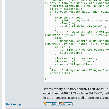
HWND WLXPluginsClass = CreateWindowE
r.left, r.top, r.right-r.left,r.botto
swprintf_s(cmd,4096,L"%s -plugin %d 
si.cb = sizeof(si);
if (CreateProcessW(NULL, cmd, NULL, 
{
HWND swnd = NULL;
for (int i = 0; swnd == NULL && i
Sleep(10);
swnd = FindWindowEx(WLXPluginsCl
}
if (sf)SetWindowLongPtr(WLXPluginsC
(HOOKPROC)SpyProcQ, hInst, pi.dwThrea
else
SetWindowLongPtr(WLXPluginsClass, 
(HOOKPROC)SpyProcN, hInst, pi.dwThrea
if (sf) {
for (int i = 0; GetFocus() == pp
SetFocus(ppp);
}
CloseHandle(pi.hProcess);
CloseHandle(pi.hThread);
return WLXPluginsClass;
}
else DestroyWindow(WLXPluginsClas
return NULL;
}
Вот эту строку я не могу понять. Если убрать -
swprintf_s(cmd,4096,L"%s -plugin %d \"%s\"",rpa
То-есть проблема явно в этой строке, но как о
Back to top