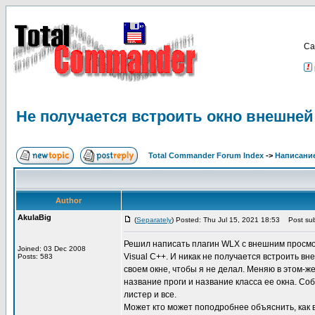
Са
Не получается встроить окно внешней
Total Commander Forum Index
->
Написание
Author
AkulaBig
(
Separately
) Posted: Thu Jul 15, 2021 18:53
Post sub
Решил написать плагин WLX с внешним просмотр
Joined: 03 Dec 2008
Visual C++. И никак не получается встроить в
Posts: 583
своем окне, чтобы я не делал. Меняю в этом-ж
название проги и название класса ее окна. Со
листер и все.
Может кто может поподробнее объяснить, как 