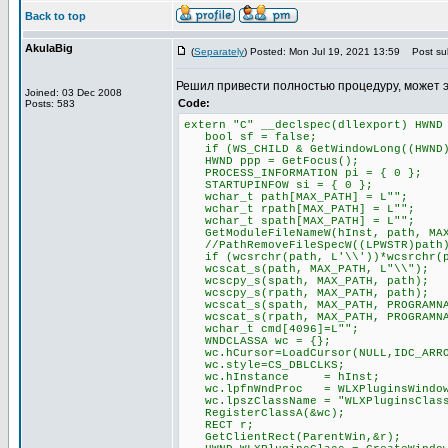
Back to top
AkulaBig
(
Separately
) Posted: Mon Jul 19, 2021 13:59
Post sub
Решил привести полностью процедуру, может 
Joined: 03 Dec 2008
Code:
Posts: 583
extern "C" __declspec(dllexport) HWND
bool sf = false;
if (WS_CHILD & GetWindowLong((HWND)P
HWND ppp = GetFocus();
PROCESS_INFORMATION pi = { 0 };
STARTUPINFOW si = { 0 };
wchar_t path[MAX_PATH] = L"";
wchar_t rpath[MAX_PATH] = L"";
wchar_t spath[MAX_PATH] = L"";
GetModuleFileNameW(hInst, path, MAX
//PathRemoveFileSpecW((LPWSTR)path
if (wcsrchr(path, L'\\'))*wcsrchr(p
wcscat_s(path, MAX_PATH, L"\\");
wcscpy_s(spath, MAX_PATH, path);
wcscpy_s(rpath, MAX_PATH, path);
wcscat_s(spath, MAX_PATH, PROGRAMNA
wcscat_s(rpath, MAX_PATH, PROGRAMNA
wchar_t cmd[4096]=L"";
WNDCLASSA wc = {};
wc.hCursor=LoadCursor(NULL,IDC_ARR
wc.style=CS_DBLCLKS;
wc.hInstance = hInst;
wc.lpfnWndProc = WLXPluginsWindow
wc.lpszClassName = "WLXPluginsClas
RegisterClassA(&wc);
RECT r;
GetClientRect(ParentWin,&r);