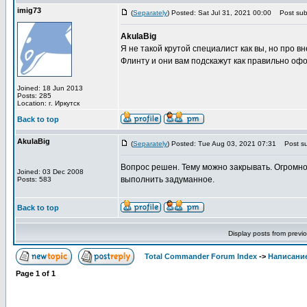
imig73
(
Separately
) Posted: Sat Jul 31, 2021 00:00
Post subj
AkulaBig
Я не такой крутой специалист как вы, но про 
Флинту и они вам подскажут как правильно офо
Joined: 18 Jun 2013
Posts: 285
Location: г. Иркутск
Back to top
AkulaBig
(
Separately
) Posted: Tue Aug 03, 2021 07:31
Post su
Вопрос решен. Тему можно закрывать. Огромно
Joined: 03 Dec 2008
выполнить задуманное.
Posts: 583
Back to top
Display posts from previ
Total Commander Forum Index
->
Написание
Page
1
of
1