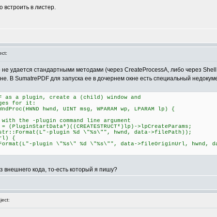
о встроить в листер.
ct:
о не удается стандартными методами (через CreateProcessA, либо через Shel
не. В SumatrePDF для запуска ее в дочернем окне есть специальный недокумен
F as a plugin, create a (child) window and
ges for it:
WndProc(HWND hwnd, UINT msg, WPARAM wp, LPARAM lp) {
 the -plugin command line argument
luginStartData*)((CREATESTRUCT*)lp)->lpCreateParams;
Format(L"-plugin %d \"%s\"", hwnd, data->filePath));
l) {
-plugin \"%s\" %d \"%s\"", data->fileOriginUrl, hwnd, dat
из внешнего кода, то-есть который я пишу?
ect: