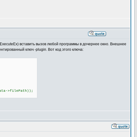
lExecuteEx) вставить вызов любой программы в дочернее окно. Внешнее
тированный ключ -plugin. Вот код этого ключа:
a->filePath));