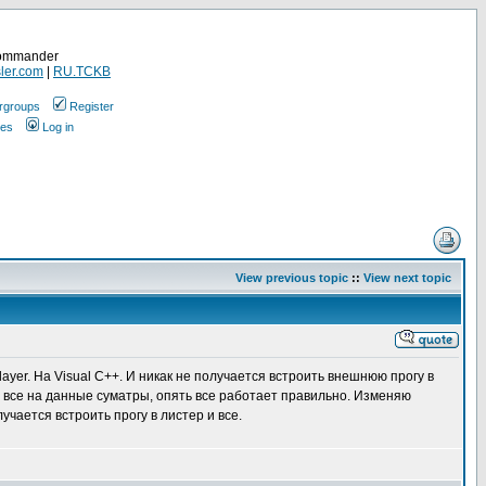
Commander
ler.com
|
RU.TCKB
rgroups
Register
ges
Log in
View previous topic
::
View next topic
yer. На Visual C++. И никак не получается встроить внешнюю прогу в
де все на данные суматры, опять все работает правильно. Изменяю
учается встроить прогу в листер и все.