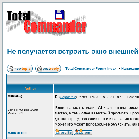
Не получается встроить окно внешней
Total Commander Forum Index
->
Написание
Author
AkulaBig
(
Separately
) Posted: Thu Jul 15, 2021 18:53
Post sub
Решил написать плагин WLX с внешним просмотр
Joined: 03 Dec 2008
листер, а тем более в быстрый просмотр. Прог
Posts: 583
детект-строку, название проги и название клас
Может кто может поподробнее объяснить, как 
Back to top