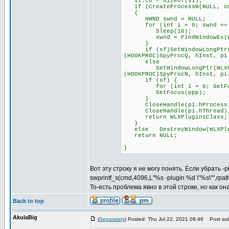
si.cb = sizeof(si);
if (CreateProcessW(NULL, cmd
{
HWND swnd = NULL;
for (int i = 0; swnd == NU
Sleep(10);
swnd = FindWindowEx(WLXPl
}
if (sf)SetWindowLongPtr(WLX
(HOOKPROC)SpyProcQ, hInst, pi
else
SetWindowLongPtr(WLXPlugin
(HOOKPROC)SpyProcN, hInst, pi
if (sf) {
for (int i = 0; GetFocus(
SetFocus(ppp);
}
CloseHandle(pi.hProcess
CloseHandle(pi.hThread)
return WLXPluginsClass;
}
else DestroyWindow(WLXPlu
return NULL;
}
Вот эту строку я не могу понять. Если убрать -
swprintf_s(cmd,4096,L"%s -plugin %d \"%s\"",rpa
То-есть проблема явно в этой строке, но как о
Back to top
AkulaBig
(
Separately
) Posted: Thu Jul 22, 2021 09:46
Post sub