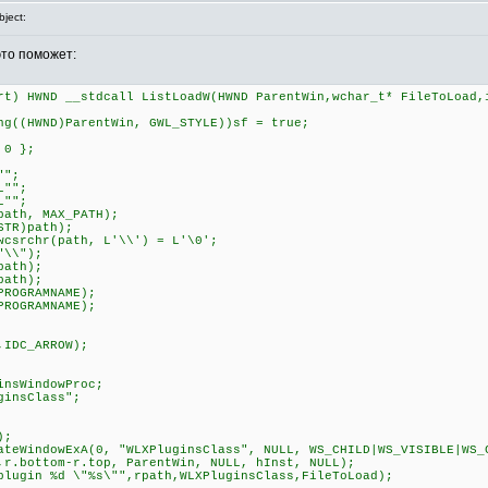
ject:
это поможет:
rt) HWND __stdcall ListLoadW(HWND ParentWin,wchar_t* FileToLoad,
((HWND)ParentWin, GWL_STYLE))sf = true;
 0 };
"";
L"";
L"";
ath, MAX_PATH);
TR)path);
csrchr(path, L'\\') = L'\0';
"\\");
path);
path);
ROGRAMNAME);
ROGRAMNAME);
IDC_ARROW);
sWindowProc;
insClass";
);
eWindowExA(0, "WLXPluginsClass", NULL, WS_CHILD|WS_VISIBLE|WS_
,r.bottom-r.top, ParentWin, NULL, hInst, NULL);
ugin %d \"%s\"",rpath,WLXPluginsClass,FileToLoad);