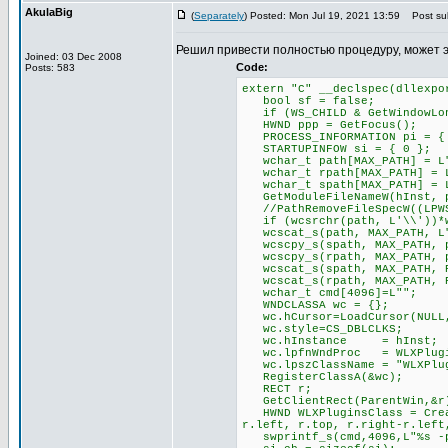
AkulaBig
(
Separately
) Posted: Mon Jul 19, 2021 13:59
Post sub
Решил привести полностью процедуру, может 
Joined: 03 Dec 2008
Code:
Posts: 583
extern "C" __declspec(dllexpo
bool sf = false;
if (WS_CHILD & GetWindowLong
HWND ppp = GetFocus();
PROCESS_INFORMATION pi = {
STARTUPINFOW si = { 0 };
wchar_t path[MAX_PATH] = L
wchar_t rpath[MAX_PATH] = 
wchar_t spath[MAX_PATH] = 
GetModuleFileNameW(hInst, p
//PathRemoveFileSpecW((LPWS
if (wcsrchr(path, L'\\'))*w
wcscat_s(path, MAX_PATH, L
wcscpy_s(spath, MAX_PATH, 
wcscpy_s(rpath, MAX_PATH, 
wcscat_s(spath, MAX_PATH, P
wcscat_s(rpath, MAX_PATH, P
wchar_t cmd[4096]=L"";
WNDCLASSA wc = {};
wc.hCursor=LoadCursor(NULL,
wc.style=CS_DBLCLKS;
wc.hInstance = hInst;
wc.lpfnWndProc = WLXPlugin
wc.lpszClassName = "WLXPlug
RegisterClassA(&wc);
RECT r;
GetClientRect(ParentWin,&r
HWND WLXPluginsClass = Creat
r.left, r.top, r.right-r.left
swprintf_s(cmd,4096,L"%s -pl