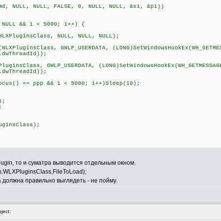
, NULL, NULL, FALSE, 0, NULL, NULL, &si, &pi))
LL && i < 5000; i++) {
uginsClass, NULL, NULL, NULL);
PluginsClass, GWLP_USERDATA, (LONG)SetWindowsHookEx(WH_GETME
.dwThreadId));
sClass, GWLP_USERDATA, (LONG)SetWindowsHookEx(WH_GETMESSAG
.dwThreadId));
) == ppp && i < 5000; i++)Sleep(10);
);
;
ginsClass);
plugin, то и суматра выводится отдельным окном.
th,WLXPluginsClass,FileToLoad);
на должна правильно выглядеть - не пойму.
ject: