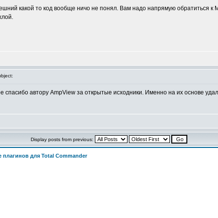
внешний какой то код вообще ничо не понял. Вам надо напрямую обратиться к
хлой.
bject:
е спасибо автору AmpView за открытые исходники. Именно на их основе уда
Display posts from previous:
 плагинов для Total Commander