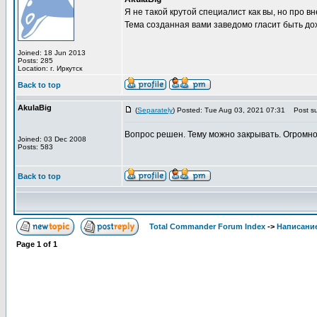
Я не такой крутой специалист как вы, но про 
Тема созданная вами заведомо гласит быть до
Joined: 18 Jun 2013
Posts: 285
Location: г. Иркутск
Back to top
AkulaBig
(
Separately
) Posted: Tue Aug 03, 2021 07:31
Post su
Вопрос решен. Тему можно закрывать. Огромно
Joined: 03 Dec 2008
Posts: 583
Back to top
Total Commander Forum Index
->
Написание
Page
1
of
1