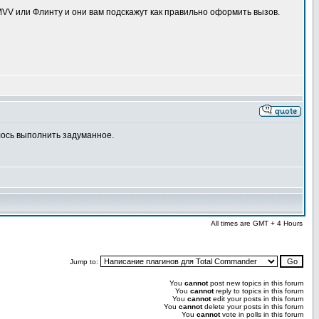
 MVV или Флинту и они вам подскажут как правильно оформить вызов.
лось выполнить задуманное.
All times are GMT + 4 Hours
Jump to:
You
cannot
post new topics in this forum
You
cannot
reply to topics in this forum
You
cannot
edit your posts in this forum
You
cannot
delete your posts in this forum
You
cannot
vote in polls in this forum