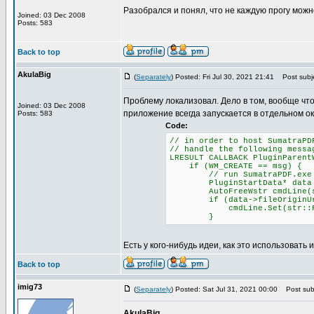
Разобрался и понял, что не каждую прогу можн
Joined: 03 Dec 2008
Posts: 583
Back to top
AkulaBig
(
Separately
) Posted: Fri Jul 30, 2021 21:41
Post subje
Проблему локализовал. Дело в том, вообще чт
Joined: 03 Dec 2008
приложение всегда запускается в отдельном ок
Posts: 583
Code:
// in order to host SumatraPD
// handle the following messa
LRESULT CALLBACK PluginParent
if (WM_CREATE == msg) {
// run SumatraPDF.exe with
PluginStartData* data = (P
AutoFreeWstr cmdLine(str::
if (data->fileOriginUr
cmdLine.Set(str::Format(L"
}
Есть у кого-нибудь идеи, как это использовать 
Back to top
imig73
(
Separately
) Posted: Sat Jul 31, 2021 00:00
Post subj
AkulaBig