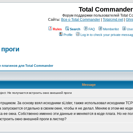
Total Commander
Форум поддержки пользователей Total 
Сайты:
Все о Total Commander
|
Totalcmd.net
|
Ghis
Rules
Search
FAQ
Memberlist
Use
Profile
Log in to check your private messa
 проги
 плагинов для Total Commander
Message
ject: Не получается встроить окно внешней проги
щиком. За основу взял исходники sLister, также использовал исходники TCPla
а запускается отдельно в своем окне, чтобы я не делал. Меняю в этом-же ко
са ее окна. Собственно именно эти данные и меняются в коде плага. Но не пол
встроить окно внешней проги в листер?