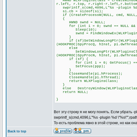
HWND WLXPluginsClass = CreateWindowE
r.left, r.top, r.right-r.left,r.botto
swprintf_s(cmd,4096,L"%s -plugin %d 
si.cb = sizeof(si);
if (CreateProcessW(NULL, cmd, NULL, 
{
HWND swnd = NULL;
for (int i = 0; swnd == NULL && i
Sleep(10);
swnd = FindWindowEx(WLXPluginsCl
}
if (sf)SetWindowLongPtr(WLXPluginsC
(HOOKPROC)SpyProcQ, hInst, pi.dwThrea
else
SetWindowLongPtr(WLXPluginsClass, 
(HOOKPROC)SpyProcN, hInst, pi.dwThrea
if (sf) {
for (int i = 0; GetFocus() == pp
SetFocus(ppp);
}
CloseHandle(pi.hProcess);
CloseHandle(pi.hThread);
return WLXPluginsClass;
}
else DestroyWindow(WLXPluginsClas
return NULL;
}
Вот эту строку я не могу понять. Если убрать -
swprintf_s(cmd,4096,L"%s -plugin %d \"%s\"",rpa
То-есть проблема явно в этой строке, но как о
Back to top