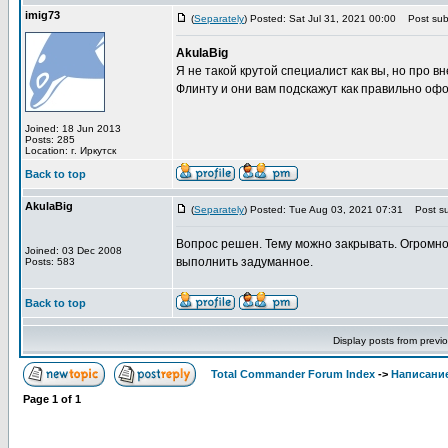
imig73
(
Separately
) Posted: Sat Jul 31, 2021 00:00
Post subj
AkulaBig
Я не такой крутой специалист как вы, но про 
Флинту и они вам подскажут как правильно офо
Joined: 18 Jun 2013
Posts: 285
Location: г. Иркутск
Back to top
AkulaBig
(
Separately
) Posted: Tue Aug 03, 2021 07:31
Post su
Вопрос решен. Тему можно закрывать. Огромно
Joined: 03 Dec 2008
выполнить задуманное.
Posts: 583
Back to top
Display posts from previ
Total Commander Forum Index
->
Написание
Page
1
of
1