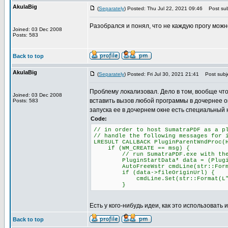
AkulaBig
(
Separately
) Posted: Thu Jul 22, 2021 09:46
Post sub
Разобрался и понял, что не каждую прогу можн
Joined: 03 Dec 2008
Posts: 583
Back to top
AkulaBig
(
Separately
) Posted: Fri Jul 30, 2021 21:41
Post subje
Проблему локализовал. Дело в том, вообще что
Joined: 03 Dec 2008
вставить вызов любой программы в дочернее о
Posts: 583
запуска ее в дочернем окне есть специальный 
Code:
// in order to host SumatraPDF as a p
// handle the following messages for 
LRESULT CALLBACK PluginParentWndProc(
if (WM_CREATE == msg) {
// run SumatraPDF.exe with the -p
PluginStartData* data = (PluginSta
AutoFreeWstr cmdLine(str::Format(L
if (data->fileOriginUrl) {
cmdLine.Set(str::Format(L"-plugin
}
Есть у кого-нибудь идеи, как это использовать 
Back to top