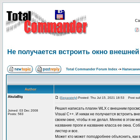
Са
Не получается встроить окно внешней
Total Commander Forum Index
->
Написание
Author
AkulaBig
(
Separately
) Posted: Thu Jul 15, 2021 18:53
Post sub
Решил написать плагин WLX с внешним просмотр
Joined: 03 Dec 2008
Visual C++. И никак не получается встроить в
Posts: 583
своем окне, чтобы я не делал. Меняю в этом-ж
название проги и название класса ее окна. Со
листер и все.
Может кто может поподробнее объяснить, как 