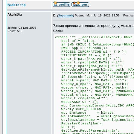
Back to top
AkulaBig
(
Separately
) Posted: Mon Jul 19, 2021 13:59
Post sub
Решил привести полностью процедуру, может 
Joined: 03 Dec 2008
Code:
Posts: 583
extern "C" __declspec(dllexport) HWND
bool sf = false;
if (WS_CHILD & GetWindowLong((HWND)P
HWND ppp = GetFocus();
PROCESS_INFORMATION pi = { 0 };
STARTUPINFOW si = { 0 };
wchar_t path[MAX_PATH] = L"";
wchar_t rpath[MAX_PATH] = L"";
wchar_t spath[MAX_PATH] = L"";
GetModuleFileNameW(hInst, path, MAX
//PathRemoveFileSpecW((LPWSTR)path
if (wcsrchr(path, L'\\'))*wcsrchr(p
wcscat_s(path, MAX_PATH, L"\\");
wcscpy_s(spath, MAX_PATH, path);
wcscpy_s(rpath, MAX_PATH, path);
wcscat_s(spath, MAX_PATH, PROGRAMNA
wcscat_s(rpath, MAX_PATH, PROGRAMNA
wchar_t cmd[4096]=L"";
WNDCLASSA wc = {};
wc.hCursor=LoadCursor(NULL,IDC_ARR
wc.style=CS_DBLCLKS;
wc.hInstance = hInst;
wc.lpfnWndProc = WLXPluginsWindow
wc.lpszClassName = "WLXPluginsClas
RegisterClassA(&wc);
RECT r;
GetClientRect(ParentWin,&r);