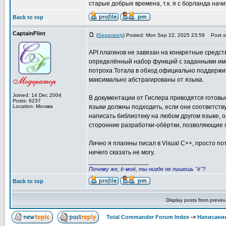
старые добрые времена, т.к. я с борланда начи
Back to top
CaptainFlint
(
Separately
) Posted: Mon Sep 22, 2025 23:59
Post su
API плагинов не завязан на конкретные средст
определённый набор функций с заданными име
потроха Тотала в обход официально поддержив
максимально абстрагированы от языка.
Joined: 14 Dec 2004
В документации от Гислера приводятся готовы
Posts: 6237
Location: Москва
языки должны подходить, если они соответств
написать библиотеку на любом другом языке, 
сторонние разработки-обёртки, позволяющие п
Лично я плагины писал в Visual C++, просто по
ничего сказать не могу.
_________________
Почему же, ё-моё, ты нигде не пишешь "ё"?
Back to top
Display posts from previo
Total Commander Forum Index
->
Написание