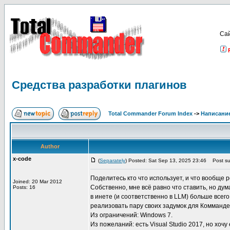
Са
Средства разработки плагинов
Total Commander Forum Index
->
Написание
Author
x-code
(
Separately
) Posted: Sat Sep 13, 2025 23:46
Post sub
Поделитесь кто что использует, и что вообще
Joined: 20 Mar 2012
Собственно, мне всё равно что ставить, но д
Posts: 16
в инете (и соответственно в LLM) больше всег
реализовать пару своих задумок для Комманде
Из ограничений: Windows 7.
Из пожеланий: есть Visual Studio 2017, но хоч