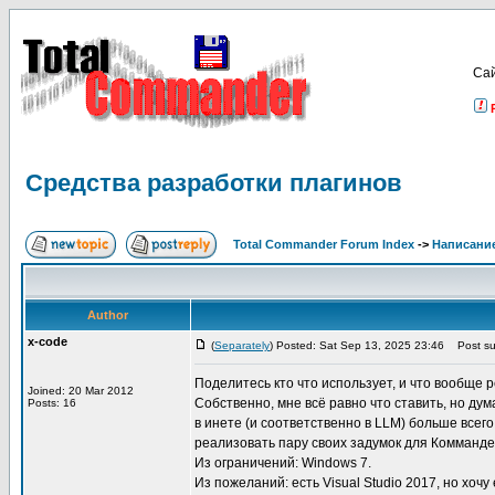
Са
Средства разработки плагинов
Total Commander Forum Index
->
Написание
Author
x-code
(
Separately
) Posted: Sat Sep 13, 2025 23:46
Post sub
Поделитесь кто что использует, и что вообще
Joined: 20 Mar 2012
Собственно, мне всё равно что ставить, но д
Posts: 16
в инете (и соответственно в LLM) больше всег
реализовать пару своих задумок для Комманде
Из ограничений: Windows 7.
Из пожеланий: есть Visual Studio 2017, но хоч