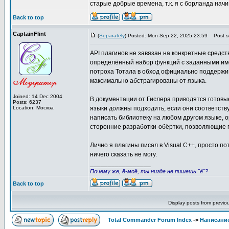
старые добрые времена, т.к. я с борланда начи
Back to top
CaptainFlint
(
Separately
) Posted: Mon Sep 22, 2025 23:59
Post su
API плагинов не завязан на конкретные средст
определённый набор функций с заданными име
потроха Тотала в обход официально поддержив
максимально абстрагированы от языка.
Joined: 14 Dec 2004
В документации от Гислера приводятся готовы
Posts: 6237
Location: Москва
языки должны подходить, если они соответств
написать библиотеку на любом другом языке, 
сторонние разработки-обёртки, позволяющие п
Лично я плагины писал в Visual C++, просто по
ничего сказать не могу.
_________________
Почему же, ё-моё, ты нигде не пишешь "ё"?
Back to top
Display posts from previo
Total Commander Forum Index
->
Написание