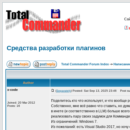
Са
Средства разработки плагинов
Total Commander Forum Index
->
Написание
Author
x-code
(
Separately
) Posted: Sat Sep 13, 2025 23:46
Post sub
Поделитесь кто что использует, и что вообще
Joined: 20 Mar 2012
Собственно, мне всё равно что ставить, но д
Posts: 16
в инете (и соответственно в LLM) больше всег
реализовать пару своих задумок для Комманде
Из ограничений: Windows 7.
Из пожеланий: есть Visual Studio 2017, но хоч