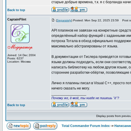
старые добрые времена, т.к. я с борланда начи
Back to top
CaptainFlint
(
Separately
) Posted: Mon Sep 22, 2025 23:59
Post su
API плагинов не завязан на конкретные средст
определённый набор функций с заданными име
потроха Тотала в обход официально поддержив
максимально абстрагированы от языка.
Joined: 14 Dec 2004
В документации от Гислера приводятся готовы
Posts: 6237
Location: Москва
языки должны подходить, если они соответств
написать библиотеку на любом другом языке, 
сторонние разработки-обёртки, позволяющие п
Лично я плагины писал в Visual C++, просто по
ничего сказать не могу.
_________________
Почему же, ё-моё, ты нигде не пишешь "ё"?
Back to top
Display posts from previo
Total Commander Forum Index
->
Написание