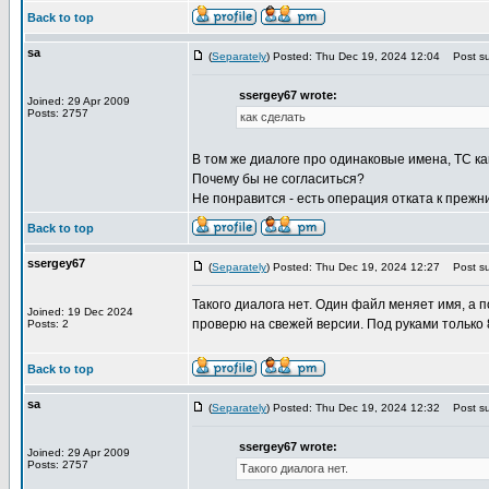
Back to top
sa
(
Separately
) Posted: Thu Dec 19, 2024 12:04
Post su
ssergey67 wrote:
Joined: 29 Apr 2009
Posts: 2757
как сделать
В том же диалоге про одинаковые имена, TC как 
Почему бы не согласиться?
Не понравится - есть операция отката к прежн
Back to top
ssergey67
(
Separately
) Posted: Thu Dec 19, 2024 12:27
Post su
Такого диалога нет. Один файл меняет имя, 
Joined: 19 Dec 2024
проверю на свежей версии. Под руками только 
Posts: 2
Back to top
sa
(
Separately
) Posted: Thu Dec 19, 2024 12:32
Post su
ssergey67 wrote:
Joined: 29 Apr 2009
Posts: 2757
Такого диалога нет.