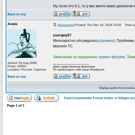
Ну, если это 8.1, то у вас много каких диалогов н
Back to top
Avada
(
Separately
) Posted: Thu Dec 19, 2024 15:02
Post su
ssergey67
Многократно обсуждалось (
пример
). Проблема
версиях TC.
Замечание за нарушение
правил форума
. Тем
_________________
Joined: 01 Aug 2008
Posts: 10532
Даже самая богатая фантазия
Location: Россия, Саратов
Не представит себе наши безобразия.
Back to top
Display posts from previo
Total Commander Forum Index
->
Общие во
Page
1
of
1