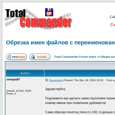
Са
Обрезка имен файлов с переименован
Total Commander Forum Index
->
Общие во
Author
ssergey67
(
Separately
) Posted: Thu Dec 19, 2024 10:02
Post su
Здравствуйте,
Joined: 19 Dec 2024
Posts: 2
Подскажите как сделать через групповое пере
новому имени при появление дубликатов
Сама обрезка понятна,типа n1-100. А дальше 