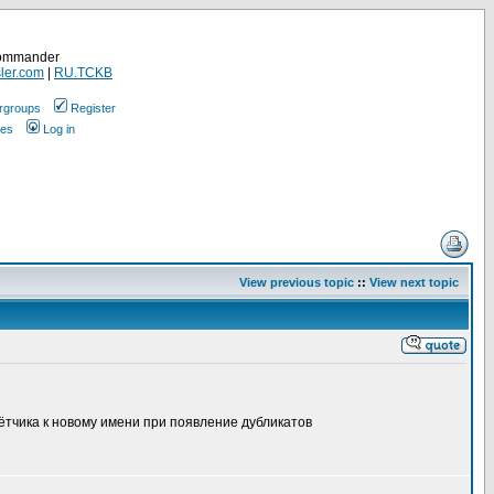
Commander
ler.com
|
RU.TCKB
rgroups
Register
ges
Log in
View previous topic
::
View next topic
ётчика к новому имени при появление дубликатов