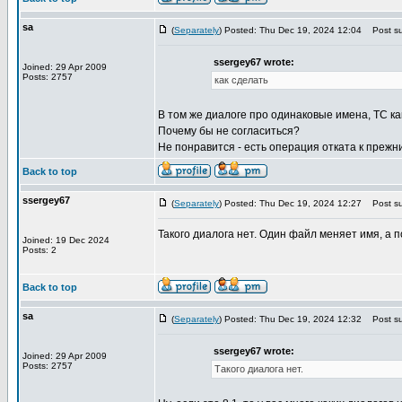
sa
(
Separately
) Posted: Thu Dec 19, 2024 12:04
Post su
ssergey67 wrote:
Joined: 29 Apr 2009
Posts: 2757
как сделать
В том же диалоге про одинаковые имена, TC как 
Почему бы не согласиться?
Не понравится - есть операция отката к прежн
Back to top
ssergey67
(
Separately
) Posted: Thu Dec 19, 2024 12:27
Post su
Такого диалога нет. Один файл меняет имя, а
Joined: 19 Dec 2024
Posts: 2
Back to top
sa
(
Separately
) Posted: Thu Dec 19, 2024 12:32
Post su
ssergey67 wrote:
Joined: 29 Apr 2009
Posts: 2757
Такого диалога нет.