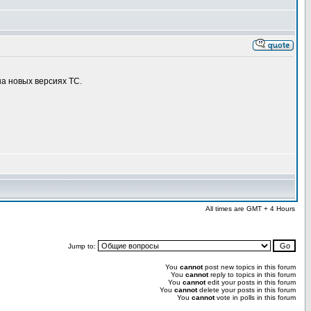
на новых версиях TC.
All times are GMT + 4 Hours
Jump to:
You
cannot
post new topics in this forum
You
cannot
reply to topics in this forum
You
cannot
edit your posts in this forum
You
cannot
delete your posts in this forum
You
cannot
vote in polls in this forum