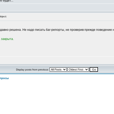
е будет...
bject:
 давно решена. Не надо писать баг-репорты, не проверив прежде поведение 
а закрыта.
Display posts from previous:
просы