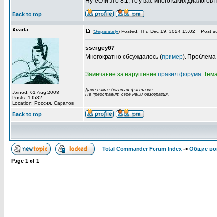
Ну, если это 8.1, то у вас много каких диалогов н
Back to top
Avada
(
Separately
) Posted: Thu Dec 19, 2024 15:02
Post su
ssergey67
Многократно обсуждалось (
пример
). Проблема
Замечание за нарушение
правил форума
. Тем
_________________
Даже самая богатая фантазия
Joined: 01 Aug 2008
Не представит себе наши безобразия.
Posts: 10532
Location: Россия, Саратов
Back to top
Total Commander Forum Index
->
Общие во
Page
1
of
1