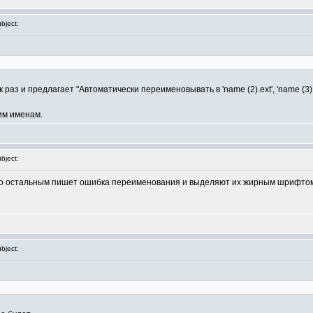
bject:
раз и предлагает "Автоматически переименовывать в 'name (2).ext', 'name (3).ex
им именам.
bject:
 по остальным пишет ошибка переименования и выделяют их жирным шрифтом,
bject: