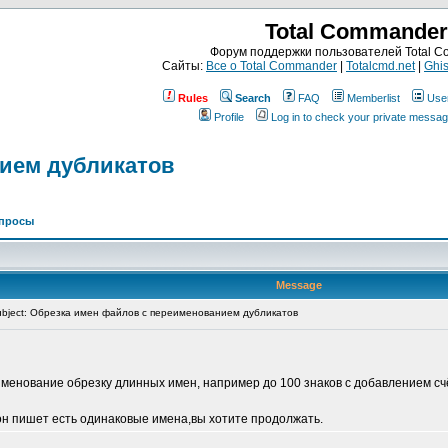
Total Commander
Форум поддержки пользователей Total 
Сайты:
Все о Total Commander
|
Totalcmd.net
|
Ghis
Rules
Search
FAQ
Memberlist
Use
Profile
Log in to check your private messa
ием дубликатов
просы
Message
bject: Обрезка имен файлов с переименованием дубликатов
именование обрезку длинных имен, например до 100 знаков с добавлением сч
он пишет есть одинаковые имена,вы хотите продолжать.