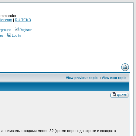
Commander
ler.com
|
RU.TCKB
rgroups
Register
ges
Log in
View previous topic
::
View next topic
е символы с кодами менее 32 (кроме перевода строки и возврата