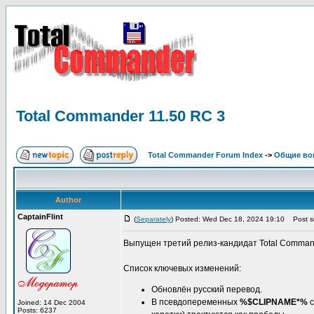
Total Commander 11.50 RC 3
Total Commander Forum Index
->
Общие во
Author
CaptainFlint
(
Separately
) Posted: Wed Dec 18, 2024 19:10
Post su
Выпущен третий релиз-кандидат Total Command
Список ключевых изменений:
Обновлён русский перевод.
В псевдопеременных
%$CLIPNAME*%
с
Joined: 14 Dec 2004
Posts: 6237