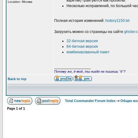
каретки) трактуются как пробелы.
Location: Москва
Несколько исправлений, по большей част
Полная история изменений:
history1150.txt
Загрузить можно со страницы на сайте
ghisler
32-битная версия
64-битная версия
комбинированный пакет
_________________
Почему же, ё-моё, ты нигде не пишешь "ё"?
Back to top
Total Commander Forum Index
->
Общие во
Page
1
of
1