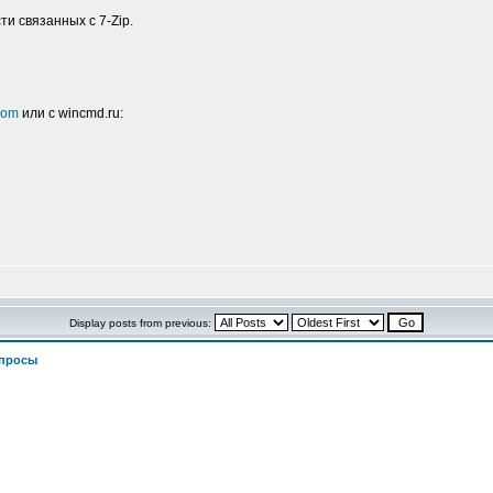
и связанных с 7-Zip.
.com
или с wincmd.ru:
Display posts from previous:
просы