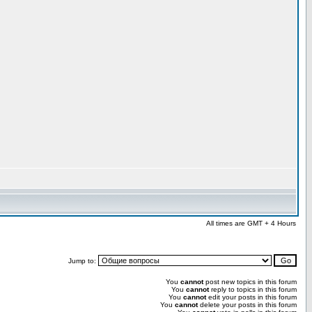
All times are GMT + 4 Hours
Jump to:
You
cannot
post new topics in this forum
You
cannot
reply to topics in this forum
You
cannot
edit your posts in this forum
You
cannot
delete your posts in this forum