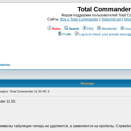
Total Commander
Форум поддержки пользователей Total 
Сайты:
Все о Total Commander
|
Totalcmd.net
|
Ghis
Rules
Search
FAQ
Memberlist
Use
Profile
Log in to check your private messa
просы
Message
bject: Total Commander 11.50 RC 3
er 11.50.
имволы табуляции теперь не удаляются, а заменяются на пробелы. Служебны