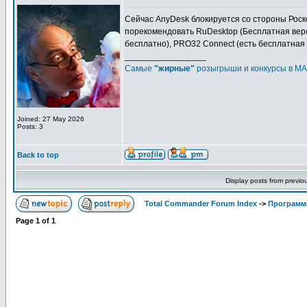
Сейчас AnyDesk блокируется со стороны Роск
порекомендовать RuDesktop (Бесплатная верс
бесплатно), PRO32 Connect (есть бесплатная 
_________________
Самые
"жирные"
розыгрыши и конкурсы в MA
Joined: 27 May 2026
Posts: 3
Back to top
Display posts from previo
Total Commander Forum Index
->
Программ
Page
1
of
1