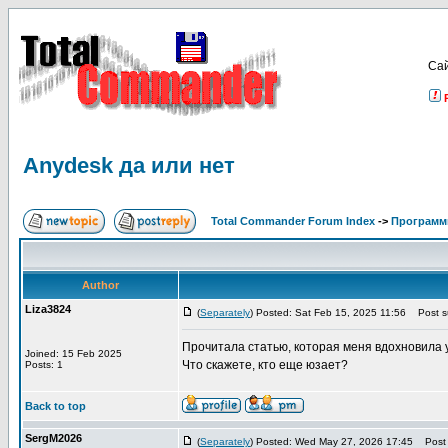
Са
Аnydesk да или нет
Total Commander Forum Index
->
Программ
Author
Liza3824
(
Separately
) Posted: Sat Feb 15, 2025 11:56
Post su
Прочитала статью, которая меня вдохновила 
Joined: 15 Feb 2025
Что скажете, кто еще юзает?
Posts: 1
Back to top
SergM2026
(
Separately
) Posted: Wed May 27, 2026 17:45
Post s