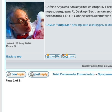
Сейчас AnyDesk блокируется со стороны Роск
порекомендовать RuDesktop (Бесплатная верс
бесплатно), PRO32 Connect (есть бесплатная 
_________________
Самые
"жирные"
розыгрыши и конкурсы в MA
Joined: 27 May 2026
Posts: 3
Back to top
Display posts from previo
Total Commander Forum Index
->
Программ
Page
1
of
1