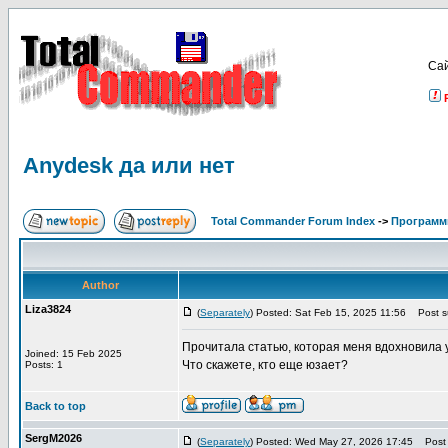
Са
Аnydesk да или нет
Total Commander Forum Index
->
Программ
Author
Liza3824
(
Separately
) Posted: Sat Feb 15, 2025 11:56
Post su
Прочитала статью, которая меня вдохновила 
Joined: 15 Feb 2025
Что скажете, кто еще юзает?
Posts: 1
Back to top
SergM2026
(
Separately
) Posted: Wed May 27, 2026 17:45
Post s