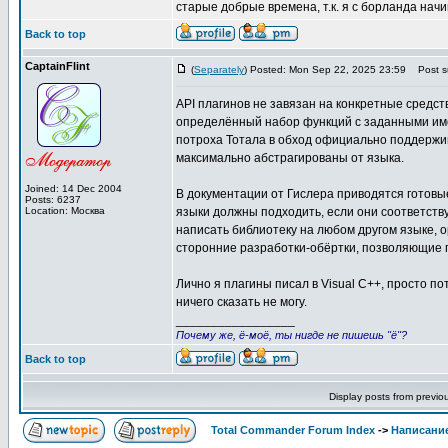
старые добрые времена, т.к. я с борланда начи
Back to top
CaptainFlint
(
Separately
) Posted: Mon Sep 22, 2025 23:59
Post su
API плагинов не завязан на конкретные средст
определённый набор функций с заданными име
потроха Тотала в обход официально поддержив
максимально абстрагированы от языка.
Joined: 14 Dec 2004
В документации от Гислера приводятся готовы
Posts: 6237
Location: Москва
языки должны подходить, если они соответств
написать библиотеку на любом другом языке, 
сторонние разработки-обёртки, позволяющие п
Лично я плагины писал в Visual C++, просто по
ничего сказать не могу.
_________________
Почему же, ё-моё, ты нигде не пишешь "ё"?
Back to top
Display posts from previo
Total Commander Forum Index
->
Написание