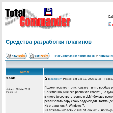
Са
Средства разработки плагинов
Total Commander Forum Index
->
Написание
Author
x-code
(
Separately
) Posted: Sat Sep 13, 2025 23:46
Post sub
Поделитесь кто что использует, и что вообще
Joined: 20 Mar 2012
Собственно, мне всё равно что ставить, но д
Posts: 16
в инете (и соответственно в LLM) больше всег
реализовать пару своих задумок для Комманде
Из ограничений: Windows 7.
Из пожеланий: есть Visual Studio 2017, но хоч