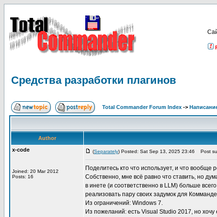
Са
Средства разработки плагинов
Total Commander Forum Index
->
Написание
Author
x-code
(
Separately
) Posted: Sat Sep 13, 2025 23:46
Post sub
Поделитесь кто что использует, и что вообще
Joined: 20 Mar 2012
Собственно, мне всё равно что ставить, но д
Posts: 16
в инете (и соответственно в LLM) больше всег
реализовать пару своих задумок для Комманде
Из ограничений: Windows 7.
Из пожеланий: есть Visual Studio 2017, но хоч