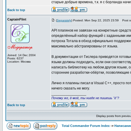
старые добрые времена, т.к. я с борланда начи
Back to top
CaptainFlint
(
Separately
) Posted: Mon Sep 22, 2025 23:59
Post su
API плагинов не завязан на конкретные средст
определённый набор функций с заданными име
потроха Тотала в обход официально поддержив
максимально абстрагированы от языка.
Joined: 14 Dec 2004
В документации от Гислера приводятся готовы
Posts: 6237
Location: Москва
языки должны подходить, если они соответств
написать библиотеку на любом другом языке, 
сторонние разработки-обёртки, позволяющие п
Лично я плагины писал в Visual C++, просто по
ничего сказать не могу.
_________________
Почему же, ё-моё, ты нигде не пишешь "ё"?
Back to top
Display posts from previo
Total Commander Forum Index
->
Написание