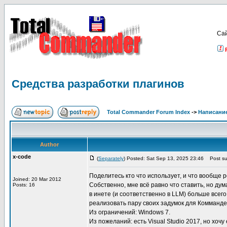
Са
Средства разработки плагинов
Total Commander Forum Index
->
Написание
Author
x-code
(
Separately
) Posted: Sat Sep 13, 2025 23:46
Post sub
Поделитесь кто что использует, и что вообще
Joined: 20 Mar 2012
Собственно, мне всё равно что ставить, но д
Posts: 16
в инете (и соответственно в LLM) больше всег
реализовать пару своих задумок для Комманде
Из ограничений: Windows 7.
Из пожеланий: есть Visual Studio 2017, но хоч