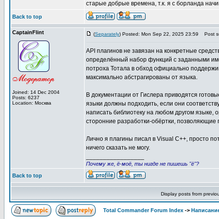
старые добрые времена, т.к. я с борланда начи
Back to top
CaptainFlint
(
Separately
) Posted: Mon Sep 22, 2025 23:59
Post su
API плагинов не завязан на конкретные средст
определённый набор функций с заданными име
потроха Тотала в обход официально поддержив
максимально абстрагированы от языка.
Joined: 14 Dec 2004
В документации от Гислера приводятся готовы
Posts: 6237
Location: Москва
языки должны подходить, если они соответств
написать библиотеку на любом другом языке, 
сторонние разработки-обёртки, позволяющие п
Лично я плагины писал в Visual C++, просто по
ничего сказать не могу.
_________________
Почему же, ё-моё, ты нигде не пишешь "ё"?
Back to top
Display posts from previo
Total Commander Forum Index
->
Написание