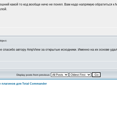
внешний какой то код вообще ничо не понял. Вам надо напрямую обратиться к
хлой.
bject:
е спасибо автору AmpView за открытые исходники. Именно на их основе уда
Display posts from previous:
 плагинов для Total Commander