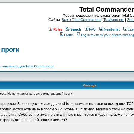
Total Commander
Форум поддержки пользователей Total 
Сайты:
Все о Total Commander
|
Totalcmd.net
|
Ghis
Rules
Search
FAQ
Memberlist
Use
Profile
Log in to check your private messa
 проги
 плагинов для Total Commander
Message
ject: Не получается встроить окно внешней проги
щиком. За основу взял исходники sLister, также использовал исходники TCPla
а запускается отдельно в своем окне, чтобы я не делал. Меняю в этом-же ко
са ее окна. Собственно именно эти данные и меняются в коде плага. Но не пол
встроить окно внешней проги в листер?