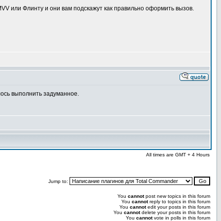
 MVV или Флинту и они вам подскажут как правильно оформить вызов.
лось выполнить задуманное.
All times are GMT + 4 Hours
Jump to:
You
cannot
post new topics in this forum
You
cannot
reply to topics in this forum
You
cannot
edit your posts in this forum
You
cannot
delete your posts in this forum
You
cannot
vote in polls in this forum