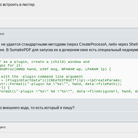
о встроить в листер.
ct:
о не удается стандартными методами (через CreateProcessA, либо через Shel
не. В SumatrePDF для запуска ее в дочернем окне есть специальный недокумен
F as a plugin, create a (child) window and
ges for it:
WndProc(HWND hwnd, UINT msg, WPARAM wp, LPARAM lp) {
 the -plugin command line argument
luginStartData*)((CREATESTRUCT*)lp)->lpCreateParams;
Format(L"-plugin %d \"%s\"", hwnd, data->filePath));
l) {
-plugin \"%s\" %d \"%s\"", data->fileOriginUrl, hwnd, dat
из внешнего кода, то-есть который я пишу?
ect: