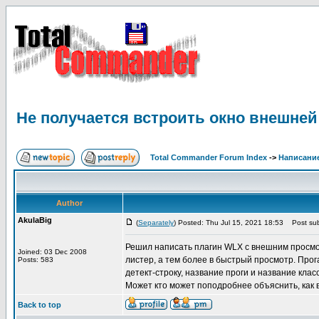
Не получается встроить окно внешней
Total Commander Forum Index
->
Написание
Author
AkulaBig
(
Separately
) Posted: Thu Jul 15, 2021 18:53
Post sub
Решил написать плагин WLX с внешним просмотр
Joined: 03 Dec 2008
листер, а тем более в быстрый просмотр. Прог
Posts: 583
детект-строку, название проги и название клас
Может кто может поподробнее объяснить, как 
Back to top