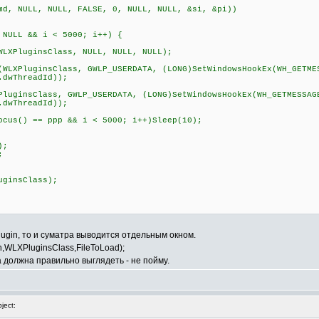
, NULL, NULL, FALSE, 0, NULL, NULL, &si, &pi))
LL && i < 5000; i++) {
uginsClass, NULL, NULL, NULL);
PluginsClass, GWLP_USERDATA, (LONG)SetWindowsHookEx(WH_GETME
.dwThreadId));
sClass, GWLP_USERDATA, (LONG)SetWindowsHookEx(WH_GETMESSAG
.dwThreadId));
) == ppp && i < 5000; i++)Sleep(10);
);
;
ginsClass);
plugin, то и суматра выводится отдельным окном.
th,WLXPluginsClass,FileToLoad);
на должна правильно выглядеть - не пойму.
ject: