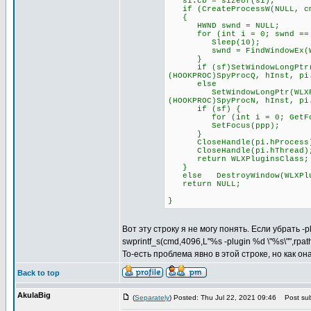
si.cb = sizeof(si);
if (CreateProcessW(NULL, cmd
{
HWND swnd = NULL;
for (int i = 0; swnd == NU
Sleep(10);
swnd = FindWindowEx(WLXPl
}
if (sf)SetWindowLongPtr(WLX
(HOOKPROC)SpyProcQ, hInst, pi
else
SetWindowLongPtr(WLXPlugin
(HOOKPROC)SpyProcN, hInst, pi
if (sf) {
for (int i = 0; GetFocus(
SetFocus(ppp);
}
CloseHandle(pi.hProcess
CloseHandle(pi.hThread)
return WLXPluginsClass;
}
else DestroyWindow(WLXPlu
return NULL;
}
Вот эту строку я не могу понять. Если убрать -
swprintf_s(cmd,4096,L"%s -plugin %d \"%s\"",rpa
То-есть проблема явно в этой строке, но как о
Back to top
AkulaBig
(
Separately
) Posted: Thu Jul 22, 2021 09:46
Post sub