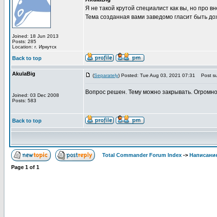
Я не такой крутой специалист как вы, но про 
Тема созданная вами заведомо гласит быть до
Joined: 18 Jun 2013
Posts: 285
Location: г. Иркутск
Back to top
AkulaBig
(
Separately
) Posted: Tue Aug 03, 2021 07:31
Post su
Вопрос решен. Тему можно закрывать. Огромно
Joined: 03 Dec 2008
Posts: 583
Back to top
Total Commander Forum Index
->
Написание
Page
1
of
1