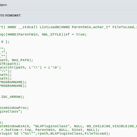
ject:
это поможет:
rt) HWND __stdcall ListLoadW(HWND ParentWin,wchar_t* FileToLoad,
((HWND)ParentWin, GWL_STYLE))sf = true;
 0 };
"";
L"";
L"";
ath, MAX_PATH);
TR)path);
csrchr(path, L'\\') = L'\0';
"\\");
path);
path);
ROGRAMNAME);
ROGRAMNAME);
IDC_ARROW);
sWindowProc;
insClass";
);
eWindowExA(0, "WLXPluginsClass", NULL, WS_CHILD|WS_VISIBLE|WS_
,r.bottom-r.top, ParentWin, NULL, hInst, NULL);
ugin %d \"%s\"",rpath,WLXPluginsClass,FileToLoad);