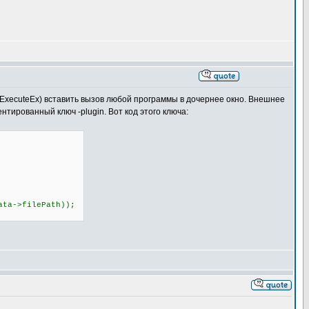
lExecuteEx) вставить вызов любой программы в дочернее окно. Внешнее
тированный ключ -plugin. Вот код этого ключа:
a->filePath));