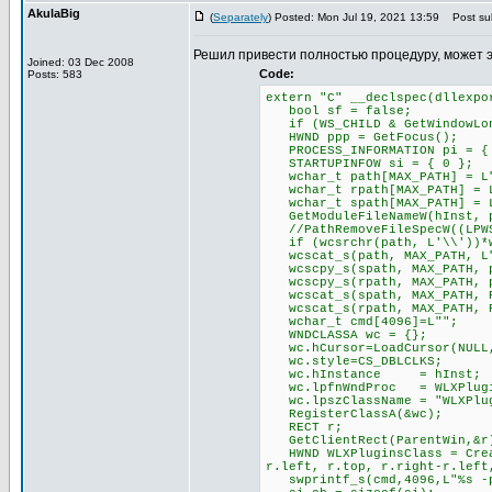
AkulaBig
(
Separately
) Posted: Mon Jul 19, 2021 13:59
Post sub
Решил привести полностью процедуру, может 
Joined: 03 Dec 2008
Code:
Posts: 583
extern "C" __declspec(dllexpo
bool sf = false;
if (WS_CHILD & GetWindowLong
HWND ppp = GetFocus();
PROCESS_INFORMATION pi = {
STARTUPINFOW si = { 0 };
wchar_t path[MAX_PATH] = L
wchar_t rpath[MAX_PATH] = 
wchar_t spath[MAX_PATH] = 
GetModuleFileNameW(hInst, p
//PathRemoveFileSpecW((LPWS
if (wcsrchr(path, L'\\'))*w
wcscat_s(path, MAX_PATH, L
wcscpy_s(spath, MAX_PATH, 
wcscpy_s(rpath, MAX_PATH, 
wcscat_s(spath, MAX_PATH, P
wcscat_s(rpath, MAX_PATH, P
wchar_t cmd[4096]=L"";
WNDCLASSA wc = {};
wc.hCursor=LoadCursor(NULL,
wc.style=CS_DBLCLKS;
wc.hInstance = hInst;
wc.lpfnWndProc = WLXPlugin
wc.lpszClassName = "WLXPlug
RegisterClassA(&wc);
RECT r;
GetClientRect(ParentWin,&r
HWND WLXPluginsClass = Creat
r.left, r.top, r.right-r.left
swprintf_s(cmd,4096,L"%s -pl