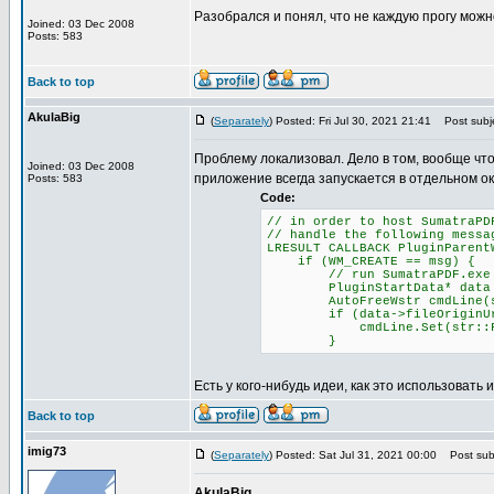
Разобрался и понял, что не каждую прогу можн
Joined: 03 Dec 2008
Posts: 583
Back to top
AkulaBig
(
Separately
) Posted: Fri Jul 30, 2021 21:41
Post subje
Проблему локализовал. Дело в том, вообще чт
Joined: 03 Dec 2008
приложение всегда запускается в отдельном ок
Posts: 583
Code:
// in order to host SumatraPD
// handle the following messa
LRESULT CALLBACK PluginParent
if (WM_CREATE == msg) {
// run SumatraPDF.exe with
PluginStartData* data = (P
AutoFreeWstr cmdLine(str::
if (data->fileOriginUr
cmdLine.Set(str::Format(L"
}
Есть у кого-нибудь идеи, как это использовать 
Back to top
imig73
(
Separately
) Posted: Sat Jul 31, 2021 00:00
Post subj
AkulaBig