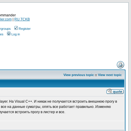
Commander
ler.com
|
RU.TCKB
rgroups
Register
ges
Log in
View previous topic
::
View next topic
yer. На Visual C++. И никак не получается встроить внешнюю прогу в
де все на данные суматры, опять все работает правильно. Изменяю
учается встроить прогу в листер и все.