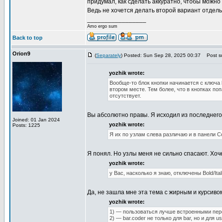
придумал, как сделать аккуратно, чтобы можно
Ведь не хочется делать второй вариант отде
_________________
Amo ergo sum
Back to top
Orion9
(
Separately
) Posted: Sun Sep 28, 2025 00:37
Post su
yozhik wrote:
Вообще-то блок кнопки начинается с ключа 
втором месте. Тем более, что в кнопках поп
отсутствует.
Вы абсолютно правы. Я исходил из последнего 
Joined: 01 Jan 2024
yozhik wrote:
Posts: 1225
Я их по узлам слева различаю и в панели C
Я понял. Но узлы меня не сильно спасают. Хоч
yozhik wrote:
у Вас, насколько я знаю, отключены Bold/Ita
Да, не зашла мне эта тема с жирным и курсиво
yozhik wrote:
1) — пользоваться лучше встроенными перем
2) — bar.coder не только для bar, но и для 