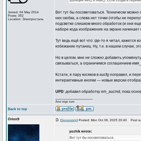
функции Min() и Max(). Если создать пере
Вот тут бы посоветоваться. Технически можно с
Joined: 04 May 2014
Posts: 352
них скобка, а слева нет точки (чтобы не переп
Location: Электросталь
подсветке слишком много обработок (и они ещ
наборе кода изображение на экране начинает п
Тут ведь ещё вот что: где-то я читал, кажется 
избежание путаниц. Ну, т.е. в нашем случае, это 
Но в целом, мне не сложно добавить упомянут
связываться, а ограничимся соглашением им
Кстати, я пару косяков в aucfg поправил, и п
интерактивные кнопки — новые версии отображ
UPD
: добавил обработку em_aucmd, пока осно
_________________
Amo ergo sum
Back to top
Orion9
(
Separately
) Posted: Mon Oct 06, 2025 20:40
Post su
yozhik wrote:
Вот тут бы посоветоваться.