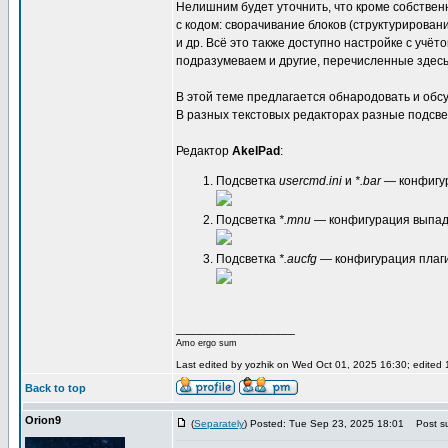
Нелишним будет уточнить, что кроме собствен
с кодом: сворачивание блоков (структурирован
и др. Всё это также доступно настройке с учё
подразумеваем и другие, перечисленные здесь
В этой теме предлагается обнародовать и обс
В разных текстовых редакторах разные подсве
Редактор
AkelPad
:
Подсветка
usercmd.ini
и
*.bar
— конфигур
Подсветка
*.mnu
— конфигурация выпа
Подсветка
*.aucfg
— конфигурация плаги
_________________
Amo ergo sum
Last edited by yozhik on Wed Oct 01, 2025 16:30; edited 1 
Back to top
Orion9
(
Separately
) Posted: Tue Sep 23, 2025 18:01
Post su