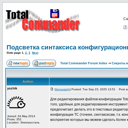
Са
Подсветка синтаксиса конфигурацио
Goto page
1
,
2
,
3
Next
Total Commander Forum Index
->
Секреты и
Author
yozhik
(
Separately
) Posted: Tue Sep 23, 2025 13:51
Post su
Для редактирования файлов конфигурации Tota
того, удобные для редактирования инструменты 
предпочитает делать это в текстовых редактор
конфигурации TC (точнее, синтаксисам, т.к. 
Joined: 04 May 2014
Posts: 352
восприятие которых мы можем сделать более 
Location: Электросталь