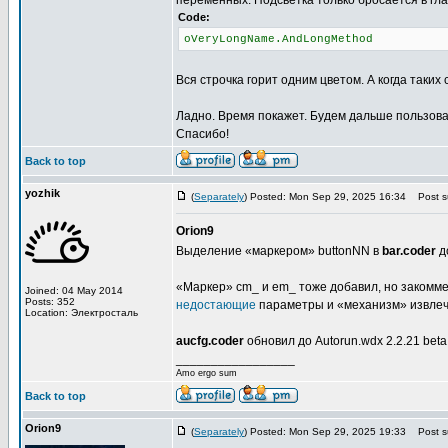
переменных. Подсветка только бросается в гла
Code:
oVeryLongName.AndLongMethod
Вся строчка горит одним цветом. А когда таких 
Ладно. Время покажет. Будем дальше пользова
Спасибо!
Back to top
yozhik
(
Separately
) Posted: Mon Sep 29, 2025 16:34
Post su
Orion9
Выделение «маркером» buttonNN в
bar.coder
д
«Маркер» cm_ и em_ тоже добавил, но закоммен
Joined: 04 May 2014
Posts: 352
недостающие
параметры и «механизм» извлеч
Location: Электросталь
aucfg.coder
обновил до Autorun.wdx 2.2.21 beta
_________________
Amo ergo sum
Back to top
Orion9
(
Separately
) Posted: Mon Sep 29, 2025 19:33
Post su