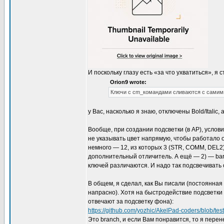
И поскольку глазу есть «за что ухватиться», я 
Orion9 wrote:
Ключи с cm_командами сливаются с самим
у Вас, насколько я знаю, отключены Bold/Italic
Вообще, при создании подсветки (в AP), услов
не указывать цвет напрямую, чтобы работало о
немного — 12, из которых 3 (STR, COMM, DEL2
дополнительный отличитель. А ещё — 2) — bar.c
ключей различаются. И надо так подсвечивать 
В общем, я сделал, как Вы писали (постоянная
напрасно). Хотя на быстродействие подсветки 
отвечают за подсветку фона):
https://github.com/yozhic/AkelPad-coders/blob/te
Это branch, и если Вам понравится, то я перене