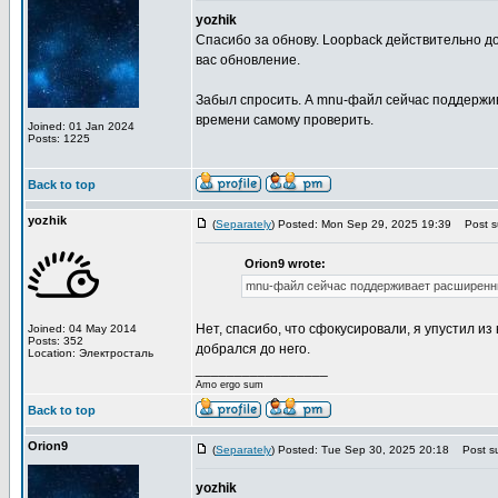
yozhik
Спасибо за обнову. Loopback действительно до
вас обновление.
Забыл спросить. А mnu-файл сейчас поддержи
времени самому проверить.
Joined: 01 Jan 2024
Posts: 1225
Back to top
yozhik
(
Separately
) Posted: Mon Sep 29, 2025 19:39
Post su
Orion9 wrote:
mnu-файл сейчас поддерживает расширенны
Нет, спасибо, что сфокусировали, я упустил из
Joined: 04 May 2014
Posts: 352
добрался до него.
Location: Электросталь
_________________
Amo ergo sum
Back to top
Orion9
(
Separately
) Posted: Tue Sep 30, 2025 20:18
Post su
yozhik