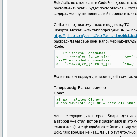
Bold/Italic не отключать и CodeFold держать о
раскомментирует и будет пользоваться. (Этот 
содержимое лучше копипастой переносить к себе
Собственно, поэтому также и подсветку TC-шны
шрифта. Может быть так попробуем: Вы бы пока 
https://github.com/yozhic/AkelPad-coders/blob/te
раскрасили бы себе фон, например как-нибудь т
Code:
;--TC internal commands--
0 `(?<=\W)cm_[a-z0-9]++` `\0=(4,$
;--TC extended commands--
0 `(?<=\W)em_[a-z0-9_]++` `\0=(3,$
Если в целом нормуль, то может добавим так 
Теперь aucfg. В этом примере:
Code:
aSnap = aFiles.Clone()
aSnap.SaveToFile(TEMP & "\tc_dir_snap
меня не смущает, что второе aSnap подсвечива
а второй уже стал, вот он и засветился (и это 
сливаются (а я ещё вдобавок сейчас и точку м
Bold/Italic вообще не «зашли». Но тут что-либо