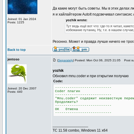
Да какие могут быть советы. Мы в этих делах л
я и хайлайтером AutoIt подсвечивал синтаксис
Joined: 01 Jan 2024
yozhik wrote:
Posts: 1225
Тут ведь ещё вот что: где-то я читал, каже
избежание путаниц. Ну, т.е. в нашем случае, 
Резонно. Может и правда лучше ничего не трога
Back to top
jentoso
(
Separately
) Posted: Mon Oct 06, 2025 21:05
Post su
yozhik
Обновил mnu.coder и при открытии получаю
Code:
---------------------------
Joined: 20 Dec 2007
Coder плагин
Posts: 440
---------------------------
"Mnu.coder" содержит неизвестную пере
Продолжить?
---------------------------
ОК Отмена
---------------------------
_________________
TC 11.58 combo, Windows 11 x64