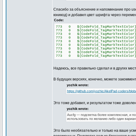
Спасибо за объяснение и напоминание про user
юникод) и добавил цвет шрифта через переме
Code:
773 0 ${CodeFold_TagMarkTextCo
773 0 ${CodeFold_TagMarkTextCo
773 0 ${CodeFold_TagMarkTextCo
773 0 ${CodeFold_TagMarkTextCo
773 0 ${CodeFold_TagMarkTextCo
773 0 ${CodeFold_TagMarkTextCo
773 0 ${CodeFold_TagMarkTextCo
773 0 ${CodeFold_TagMarkTextCo
773 0 ${CodeFold_TagMarkTextCo
Надеюсь, все правильно сделал и в других мест
В будущих версиях, конечно, можете закоммент
yozhik wrote:
https://github.com/yozhic/AkelPad-coders/blob
Это тоже добавил, и результатом тоже доволен
yozhik wrote:
Aucfg — подсветка более комплексная, и по
использовать по желанию либо один вариант
Это было необязательно и только на ваше усм