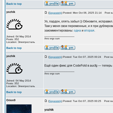
Back to top
yozhik
(
Separately
) Posted: Mon Oct 06, 2025 21:14
Post su
Ух, пардон, опять забыл )) Обновите, исправил.
Там у меня свои переменные, и я при дублиров
закомментированы:
одна
и
вторая
.
_________________
Joined: 04 May 2014
Amo ergo sum
Posts: 352
Location: Электросталь
Back to top
yozhik
(
Separately
) Posted: Tue Oct 07, 2025 00:24
Post sub
Ещё один фикс для CodeFold в aucfg — теперь в
_________________
Amo ergo sum
Joined: 04 May 2014
Posts: 352
Location: Электросталь
Back to top
Orion9
(
Separately
) Posted: Tue Oct 07, 2025 00:25
Post sub
yozhik