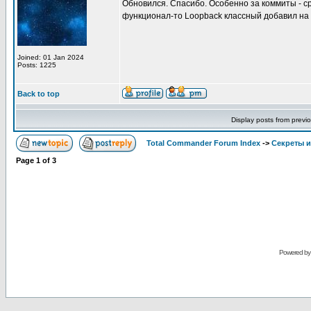
Обновился. Спасибо. Особенно за коммиты - ср
функционал-то Loopback классный добавил на
Joined: 01 Jan 2024
Posts: 1225
Back to top
Display posts from previ
Total Commander Forum Index
->
Секреты и
Page
1
of
3
Powered b