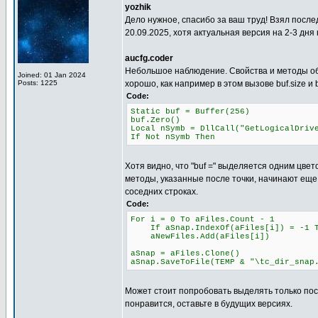
yozhik
Дело нужное, спасибо за ваш труд! Взял после
20.09.2025, хотя актуальная версия на 2-3 дня 
aucfg.coder
Небольшое наблюдение. Свойства и методы об
Joined: 01 Jan 2024
Posts: 1225
хорошо, как например в этом вызове buf.size и bu
Code:
Static buf = Buffer(256)
buf.Zero()
Local nSymb = DllCall("GetLogicalDri
If Not nSymb Then
Хотя видно, что "buf =" выделяется одним цвет
методы, указанные после точки, начинают еще
соседних строках.
Code:
For i = 0 To aFiles.Count - 1
If aSnap.IndexOf(aFiles[i]) = -1 T
aNewFiles.Add(aFiles[i])
aSnap = aFiles.Clone()
aSnap.SaveToFile(TEMP & "\tc_dir_snap
Может стоит попробовать выделять только посл
понравится, оставьте в будущих версиях.