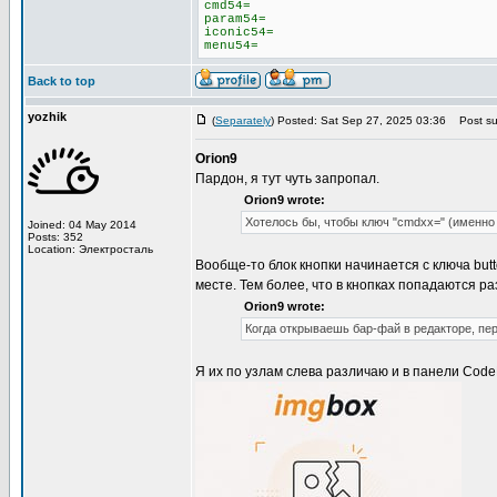
cmd54=
param54=
iconic54=
menu54=
Back to top
yozhik
(
Separately
) Posted: Sat Sep 27, 2025 03:36
Post sub
Orion9
Пардон, я тут чуть запропал.
Orion9 wrote:
Хотелось бы, чтобы ключ "cmdxx=" (именно
Joined: 04 May 2014
Posts: 352
Location: Электросталь
Вообще-то блок кнопки начинается с ключа butt
месте. Тем более, что в кнопках попадаются раз
Orion9 wrote:
Когда открываешь бар-фай в редакторе, п
Я их по узлам слева различаю и в панели Code