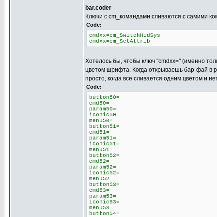
bar.coder
Ключи с cm_командами сливаются с самими ко
Code:
cmdxx=cm_SwitchHidSys
cmdxx=cm_SetAttrib
Хотелось бы, чтобы ключ "cmdxx=" (именно тол
цветом шрифта. Когда открываешь бар-фай в р
просто, когда все сливается одним цветом и не
Code:
button50=
cmd50=
param50=
iconic50=
menu50=
button51=
cmd51=
param51=
iconic51=
menu51=
button52=
cmd52=
param52=
iconic52=
menu52=
button53=
cmd53=
param53=
iconic53=
menu53=
button54=