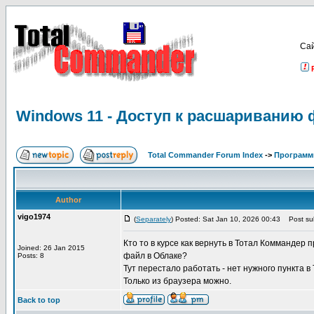
Са
Windows 11 - Доступ к расшариванию 
Total Commander Forum Index
->
Программ
Author
vigo1974
(
Separately
) Posted: Sat Jan 10, 2026 00:43
Post sub
Кто то в курсе как вернуть в Тотал Коммандер
Joined: 26 Jan 2015
файл в Облаке?
Posts: 8
Тут перестало работать - нет нужного пункта в
Только из браузера можно.
Back to top