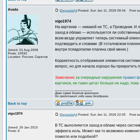
Avada
(
Separately
) Posted: Sun Jan 11, 2026 09:34
Post sub
vigo1974
На картинке — никакой не TC, а Проводник. И 
заход в облако — используется ли собственн
всем везде управляет теперь системный клиен
подтвердить и словами. (В тоталовском плагине
внутри псевдопапки плагина своё меню.)
Joined: 01 Aug 2008
Posts: 10532
Location: Россия, Саратов
Корректность отображения элементов системн
вопрос, но для начала хорошо бы прекратить п
Замечание
за очередные нарушения
правил ф
картинок, ни таких цитат больше не надо, пока
_________________
Даже самая богатая фантазия
Не представит себе наши безобразия.
Back to top
vigo1974
(
Separately
) Posted: Sun Jan 11, 2026 22:05
Post sub
В TC выполняется заход в облако через системн
Joined: 26 Jan 2015
эффекта ноль. Может как то возможно изменить
Posts: 8
помогло или подобной?