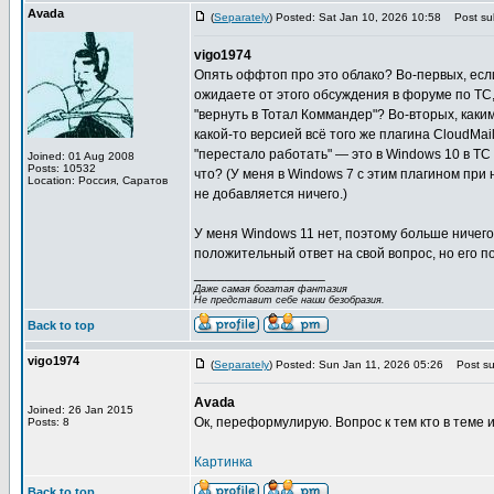
Avada
(
Separately
) Posted: Sat Jan 10, 2026 10:58
Post sub
vigo1974
Опять оффтоп про это облако? Во-первых, если
ожидаете от этого обсуждения в форуме по TC
"вернуть в Тотал Коммандер"? Во-вторых, каки
какой-то версией всё того же плагина CloudMa
"перестало работать" — это в Windows 10 в TC
Joined: 01 Aug 2008
Posts: 10532
что? (У меня в Windows 7 с этим плагином при
Location: Россия, Саратов
не добавляется ничего.)
У меня Windows 11 нет, поэтому больше ничего
положительный ответ на свой вопрос, но его п
_________________
Даже самая богатая фантазия
Не представит себе наши безобразия.
Back to top
vigo1974
(
Separately
) Posted: Sun Jan 11, 2026 05:26
Post sub
Avada
Joined: 26 Jan 2015
Ок, переформулирую. Вопрос к тем кто в теме и 
Posts: 8
Картинка
Back to top