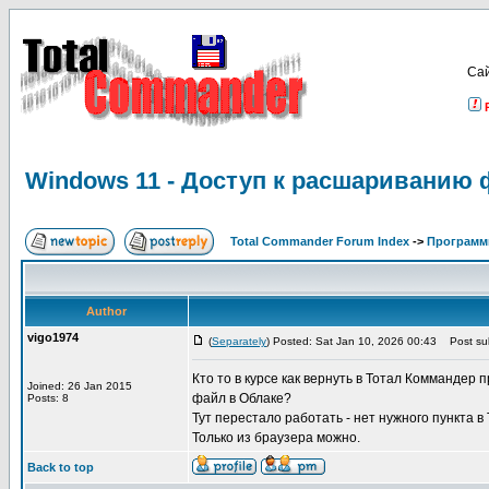
Са
Windows 11 - Доступ к расшариванию 
Total Commander Forum Index
->
Программ
Author
vigo1974
(
Separately
) Posted: Sat Jan 10, 2026 00:43
Post sub
Кто то в курсе как вернуть в Тотал Коммандер
Joined: 26 Jan 2015
файл в Облаке?
Posts: 8
Тут перестало работать - нет нужного пункта в
Только из браузера можно.
Back to top