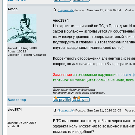
Avada
(
Separately
) Posted: Sun Jan 11, 2026 09:34
Post sub
vigo1974
На картинке — никакой не TC, а Проводник. И 
заход в облако — используется ли собственн
всем везде управляет теперь системный клиен
подтвердить и словами. (В тоталовском плагине
внутри псевдопапки плагина своё меню.)
Joined: 01 Aug 2008
Posts: 10532
Location: Россия, Саратов
Корректность отображения элементов системн
вопрос, но для начала хорошо бы прекратить п
Замечание
за очередные нарушения
правил ф
картинок, ни таких цитат больше не надо, пока
_________________
Даже самая богатая фантазия
Не представит себе наши безобразия.
Back to top
vigo1974
(
Separately
) Posted: Sun Jan 11, 2026 22:05
Post sub
В TC выполняется заход в облако через системн
Joined: 26 Jan 2015
эффекта ноль. Может как то возможно изменить
Posts: 8
помогло или подобной?