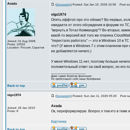
Avada
(
Separately
) Posted: Sat Jan 10, 2026 10:58
Post sub
vigo1974
Опять оффтоп про это облако? Во-первых, если
ожидаете от этого обсуждения в форуме по TC
"вернуть в Тотал Коммандер"? Во-вторых, каки
какой-то версией всё того же плагина CloudMa
"перестало работать" — это в Windows 10 в TC
Joined: 01 Aug 2008
Posts: 10532
что? (У меня в Windows 7 с этим плагином при
Location: Россия, Саратов
не добавляется ничего.)
У меня Windows 11 нет, поэтому больше ничего
положительный ответ на свой вопрос, но его п
_________________
Даже самая богатая фантазия
Не представит себе наши безобразия.
Back to top
vigo1974
(
Separately
) Posted: Sun Jan 11, 2026 05:26
Post sub
Avada
Joined: 26 Jan 2015
Ок, переформулирую. Вопрос к тем кто в теме и 
Posts: 8
Картинка
Back to top