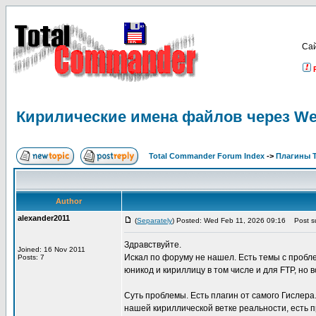
Са
Кирилические имена файлов через We
Total Commander Forum Index
->
Плагины 
Author
alexander2011
(
Separately
) Posted: Wed Feb 11, 2026 09:16
Post su
Здравствуйте.
Joined: 16 Nov 2011
Искал по форуму не нашел. Есть темы с пробл
Posts: 7
юникод и кириллицу в том числе и для FTP, н
Суть проблемы. Есть плагин от самого Гислера
нашей кириллической ветке реальности, есть 