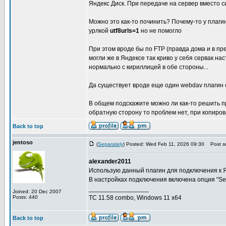
Яндекс Диск. При передаче на сервер вместо с
Можно это как-то починить? Почему-то у плагин
урлкой
utf8urls=1
но не помогло
При этом вроде бы по FTP (правда дома и в п
могли же в Яндексе так криво у себя сервак 
нормально с кириллицей в обе стороны...
Да существует вроде еще один webdav плагин о
В общем подскажите можно ли как-то решить п
обратную сторону то проблем нет, при копиро
Back to top
jentoso
(
Separately
) Posted: Wed Feb 11, 2026 09:30
Post su
alexander2011
Использую данный плагин для подключения к Я
В настройках подключения включена опция "Sen
_________________
Joined: 20 Dec 2007
Posts: 440
TC 11.58 combo, Windows 11 x64
Back to top