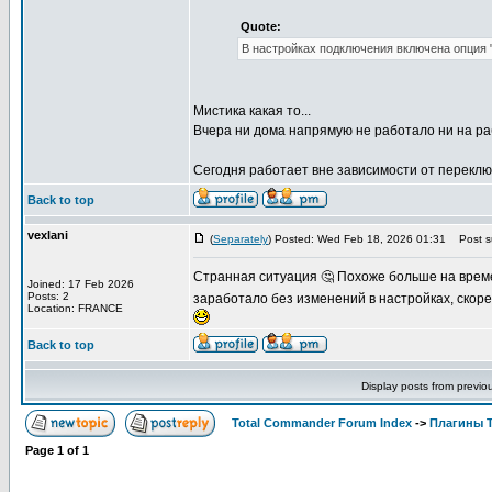
Quote:
В настройках подключения включена опция "
Мистика какая то...
Вчера ни дома напрямую не работало ни на ра
Сегодня работает вне зависимости от переключ
Back to top
vexlani
(
Separately
) Posted: Wed Feb 18, 2026 01:31
Post su
Странная ситуация 🤔 Похоже больше на време
Joined: 17 Feb 2026
Posts: 2
заработало без изменений в настройках, скоре
Location: FRANCE
Back to top
Display posts from previo
Total Commander Forum Index
->
Плагины 
Page
1
of
1