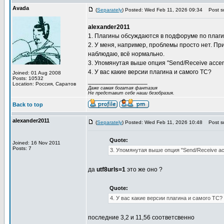
Avada
(
Separately
) Posted: Wed Feb 11, 2026 09:34
Post su
alexander2011
1. Плагины обсуждаются в подфоруме по плаг
2. У меня, например, проблемы просто нет. Пр
наблюдаю, всё нормально.
3. Упомянутая выше опция "Send/Receive accent
4. У вас какие версии плагина и самого TC?
Joined: 01 Aug 2008
Posts: 10532
_________________
Location: Россия, Саратов
Даже самая богатая фантазия
Не представит себе наши безобразия.
Back to top
alexander2011
(
Separately
) Posted: Wed Feb 11, 2026 10:48
Post su
Quote:
Joined: 16 Nov 2011
Posts: 7
3. Упомянутая выше опция "Send/Receive acc
да
utf8urls=1
это же оно ?
Quote:
4. У вас какие версии плагина и самого TC?
последние 3,2 и 11,56 соответсвенно