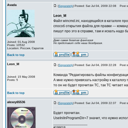
Avada
(
Separately
) Posted: Sat Jul 04, 2009 22:08
Post su
Leon_M
Файл wincmd.ini, находящийся в каталоге пр
способ открытия файла для правки — команд
пишут про это в справке, там и искать надо б
_________________
Даже самая богатая фантазия
Joined: 01 Aug 2008
Не представит себе наши безобразия.
Posts: 10532
Location: Россия, Саратов
Back to top
Leon_M
(
Separately
) Posted: Sat Jul 04, 2009 22:28
Post su
Команда "Редактировать файлы конфигурации
Joined: 15 May 2008
А мне нужно привязать настройку к каталогу
Posts: 5
то он не будет прочитан ТС, так ТС читает н
Back to top
alexey65536
(
Separately
) Posted: Sat Jul 04, 2009 22:37
Post su
Будет прочитан.
UseIniInProgramDir=7 значит, что нужно испол
_________________
#199018