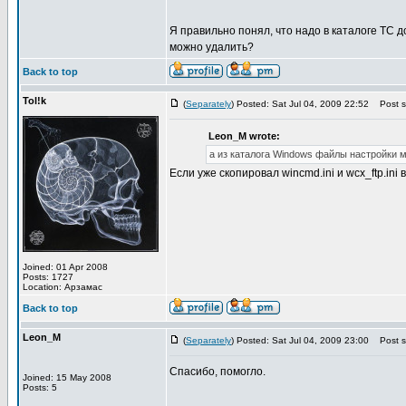
Я правильно понял, что надо в каталоге ТС
можно удалить?
Back to top
Tol!k
(
Separately
) Posted: Sat Jul 04, 2009 22:52
Post su
Leon_M wrote:
а из каталога Windows файлы настройки 
Если уже скопировал wincmd.ini и wcx_ftp.ini
Joined: 01 Apr 2008
Posts: 1727
Location: Арзамас
Back to top
Leon_M
(
Separately
) Posted: Sat Jul 04, 2009 23:00
Post su
Спасибо, помогло.
Joined: 15 May 2008
Posts: 5