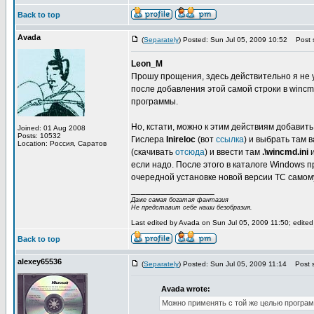
Back to top
Avada
(
Separately
) Posted: Sun Jul 05, 2009 10:52
Post s
Leon_M
Прошу прощения, здесь действительно я не 
после добавления этой самой строки в wincm
программы.
Но, кстати, можно к этим действиям добавит
Joined: 01 Aug 2008
Posts: 10532
Гислера
Inireloc
(вот
ссылка
) и выбрать там 
Location: Россия, Саратов
(скачивать
отсюда
) и ввести там
.\wincmd.ini
если надо. После этого в каталоге Windows 
очередной установке новой версии TC самому 
_________________
Даже самая богатая фантазия
Не представит себе наши безобразия.
Last edited by Avada on Sun Jul 05, 2009 11:50; edited 1
Back to top
alexey65536
(
Separately
) Posted: Sun Jul 05, 2009 11:14
Post s
Avada wrote:
Можно применять с той же целью програ