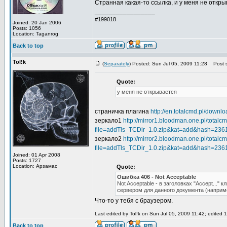
Странная какая-то ссылка, и у меня не откры
_________________
#199018
Joined: 20 Jan 2006
Posts: 1056
Location: Taganrog
Back to top
Tol!k
(
Separately
) Posted: Sun Jul 05, 2009 11:28
Post s
Quote:
у меня не открывается
страничка плагина
http://en.totalcmd.pl/downl
зеркало1
http://mirror1.bloodman.one.pl/total
file=addTls_TCDir_1.0.zip&kat=add&hash=23
зеркало2
http://mirror2.bloodman.one.pl/total
file=addTls_TCDir_1.0.zip&kat=add&hash=23
Joined: 01 Apr 2008
Posts: 1727
Location: Арзамас
Quote:
Ошибка 406 - Not Acceptable
Not Acceptable - в заголовках "Accept...
сервером для данного документа (например
Что-то у тебя с браузером.
Last edited by Tol!k on Sun Jul 05, 2009 11:42; edited 1 
Back to top