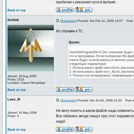
прибегая к указания пути в ярлыке.
Back to top
funduk
(
Separately
) Posted: Sat Feb 11, 2006 15:07
Post s
Из справки к TC:
Quote:
UseIniInProgramDir=0 Это значение будет 
что и программа. Если положение INI-фай
ключа будут использоваться именно указ
следующих параметров:
1: Использовать файл wincmd.ini, распол
2: Использовать файл wcx_ftp.ini, распол
4: Полностью игнорировать информацию в р
Joined: 16 Aug 2005
Posts: 1515
Location: Санкт-Петербург
Back to top
Leon_M
(
Separately
) Posted: Sat Jul 04, 2009 21:43
Post su
Не могу понять в каком файле надо изменить
Joined: 15 May 2008
Все облазил, везде пишут про этот параметр,
Posts: 5
надо!
Back to top