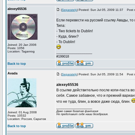
alexey65536
(
Separately
) Posted: Sun Jul 05, 2009 11:37
Post s
Если перевести на русский ссылку Авады, то по
Типа:
- Two tickets to Dublin!
- Куда, блин?
- To Dublin!
Joined: 20 Jan 2006
Posts: 1056
Location: Taganrog
_________________
#199018
Back to top
Avada
(
Separately
) Posted: Sun Jul 05, 2009 11:54
Post s
alexey65536
В ссылке действительно после копи-паста во
себя. Самое забавное, что и прежний вариант
что не туда, блин, а вовсе даже сюда, блин.
_________________
Даже самая богатая фантазия
Joined: 01 Aug 2008
Не представит себе наши безобразия.
Posts: 10532
Location: Россия, Саратов
Back to top