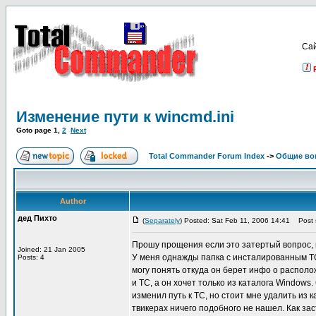
Са
Изменение пути к wincmd.ini
Goto page
1
,
2
Next
Total Commander Forum Index
->
Общие во
Author
дед Пихто
(
Separately
) Posted: Sat Feb 11, 2006 14:41
Post s
Прошу прощения если это затертый вопрос, н
Joined: 21 Jan 2005
У меня однажды папка с инсталированным ТС 
Posts: 4
могу понять откуда он берет инфо о располо
и ТС, а он хочет только из каталога Window
изменил путь к ТС, но стоит мне удалить из 
твикерах ничего подобного не нашел. Как 