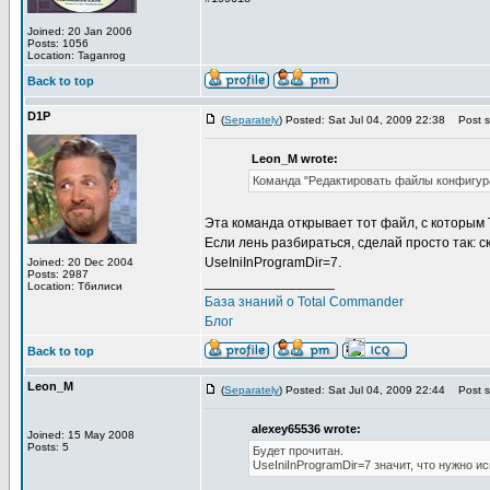
Joined: 20 Jan 2006
Posts: 1056
Location: Taganrog
Back to top
D1P
(
Separately
) Posted: Sat Jul 04, 2009 22:38
Post su
Leon_M wrote:
Команда "Редактировать файлы конфигура
Эта команда открывает тот файл, с которым
Если лень разбираться, сделай просто так: ск
UseIniInProgramDir=7.
Joined: 20 Dec 2004
Posts: 2987
_________________
Location: Тбилиси
База знаний о Total Commander
Блог
Back to top
Leon_M
(
Separately
) Posted: Sat Jul 04, 2009 22:44
Post su
alexey65536 wrote:
Joined: 15 May 2008
Posts: 5
Будет прочитан.
UseIniInProgramDir=7 значит, что нужно ис