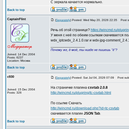
С зеркала качается нормально.
Back to top
CaptainFlint
(
Separately
) Posted: Wed May 20, 2026 22:35
Post su
Речь об этой странице?
https://wincmd.ru/plugri
У меня с неё по обеим ссылкам скачивается п
wdx_iptcwdx_2.4.1.0.rar и wdx-jpg-comment_2.4.1.
_________________
Почему же, ё-моё, ты нигде не пишешь "ё"?
Joined: 14 Dec 2004
Posts: 6237
Location: Москва
Back to top
c930
(
Separately
) Posted: Sat Jul 04, 2026 07:09
Post subj
На страничке плагина
csvtab 2.0.8
Joined: 15 Dec 2004
http://wincmd.ru/plugring/tc-csvtab.html
Posts: 326
По ссылке Скачать
http://wincmd.ru/download.php?id=tc-csvtab
скачивается плагин
JSON Tab
.
Back to top