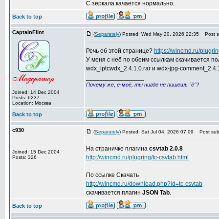
С зеркала качается нормально.
Back to top
CaptainFlint
(
Separately
) Posted: Wed May 20, 2026 22:35
Post su
Речь об этой странице?
https://wincmd.ru/plugri
У меня с неё по обеим ссылкам скачивается п
wdx_iptcwdx_2.4.1.0.rar и wdx-jpg-comment_2.4.1.
_________________
Почему же, ё-моё, ты нигде не пишешь "ё"?
Joined: 14 Dec 2004
Posts: 6237
Location: Москва
Back to top
c930
(
Separately
) Posted: Sat Jul 04, 2026 07:09
Post subj
На страничке плагина
csvtab 2.0.8
Joined: 15 Dec 2004
http://wincmd.ru/plugring/tc-csvtab.html
Posts: 326
По ссылке Скачать
http://wincmd.ru/download.php?id=tc-csvtab
скачивается плагин
JSON Tab
.
Back to top