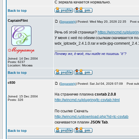
С зеркала качается нормально.
Back to top
CaptainFlint
(
Separately
) Posted: Wed May 20, 2026 22:35
Post su
Речь об этой странице?
https://wincmd.ru/plugri
У меня с неё по обеим ссылкам скачивается п
wdx_iptcwdx_2.4.1.0.rar и wdx-jpg-comment_2.4.1.
_________________
Почему же, ё-моё, ты нигде не пишешь "ё"?
Joined: 14 Dec 2004
Posts: 6237
Location: Москва
Back to top
c930
(
Separately
) Posted: Sat Jul 04, 2026 07:09
Post subj
На страничке плагина
csvtab 2.0.8
Joined: 15 Dec 2004
http://wincmd.ru/plugring/tc-csvtab.html
Posts: 326
По ссылке Скачать
http://wincmd.ru/download.php?id=tc-csvtab
скачивается плагин
JSON Tab
.
Back to top