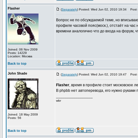
Flasher
(
Separately
) Posted: Wed Jun 02, 2010 19:34
Post s
Вопрос не по обсуждаемой теме, но вписываю
профиле часовой пояс(моск.), отстаёт на час
времени аналогично что до входа на форум, ч
Joined: 06 Nov 2009
Posts: 14229
Location: Москва
Back to top
John Shade
(
Separately
) Posted: Wed Jun 02, 2010 19:47
Post s
Flasher
, время в профиле стоит московское л
В phpbb нет автоперевода, его нужно руками п
_________________
wbr
Joined: 18 May 2009
Posts: 56
Back to top