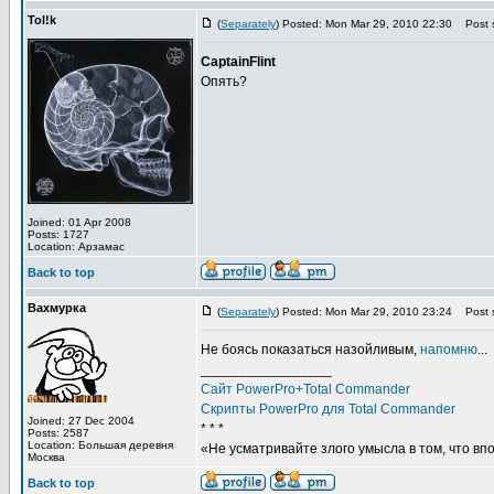
Tol!k
(
Separately
) Posted: Mon Mar 29, 2010 22:30
Post s
CaptainFlint
Опять?
Joined: 01 Apr 2008
Posts: 1727
Location: Арзамас
Back to top
Вахмурка
(
Separately
) Posted: Mon Mar 29, 2010 23:24
Post s
Не боясь показаться назойливым,
напомню
...
_________________
Сайт PowerPro+Total Commander
Скрипты PowerPro для Total Commander
Joined: 27 Dec 2004
* * *
Posts: 2587
Location: Большая деревня
«Не усматривайте злого умысла в том, что вп
Москва
Back to top