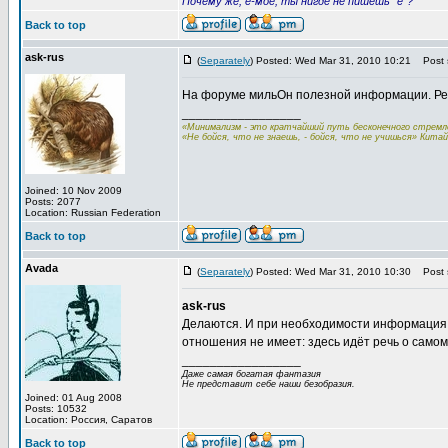
Почему же, ё-моё, ты нигде не пишешь "ё"?
Back to top
ask-rus
(
Separately
) Posted: Wed Mar 31, 2010 10:21
Post s
На форуме мильОн полезной информации. Р
_________________
«Минимализм - это кратчайший путь бесконечного стремле
«Не бойся, что не знаешь, - бойся, что не учишься» Кита
Joined: 10 Nov 2009
Posts: 2077
Location: Russian Federation
Back to top
Avada
(
Separately
) Posted: Wed Mar 31, 2010 10:30
Post s
ask-rus
Делаются. И при необходимости информация в
отношения не имеет: здесь идёт речь о самом
_________________
Даже самая богатая фантазия
Не представит себе наши безобразия.
Joined: 01 Aug 2008
Posts: 10532
Location: Россия, Саратов
Back to top