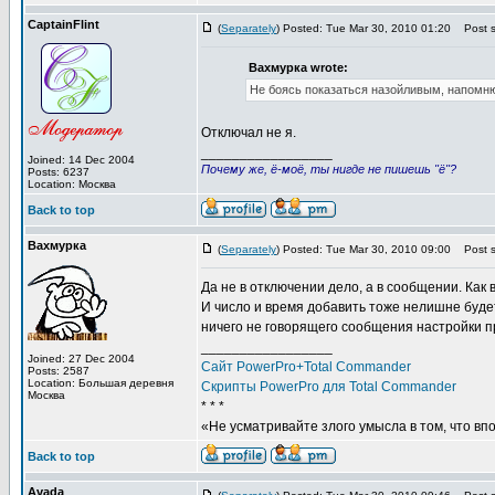
CaptainFlint
(
Separately
) Posted: Tue Mar 30, 2010 01:20
Post s
Вахмурка wrote:
Не боясь показаться назойливым, напомню
Отключал не я.
_________________
Joined: 14 Dec 2004
Почему же, ё-моё, ты нигде не пишешь "ё"?
Posts: 6237
Location: Москва
Back to top
Вахмурка
(
Separately
) Posted: Tue Mar 30, 2010 09:00
Post s
Да не в отключении дело, а в сообщении. Как в
И число и время добавить тоже нелишне будет.
ничего не говорящего сообщения настройки пр
_________________
Joined: 27 Dec 2004
Сайт PowerPro+Total Commander
Posts: 2587
Location: Большая деревня
Скрипты PowerPro для Total Commander
Москва
* * *
«Не усматривайте злого умысла в том, что вп
Back to top
Avada