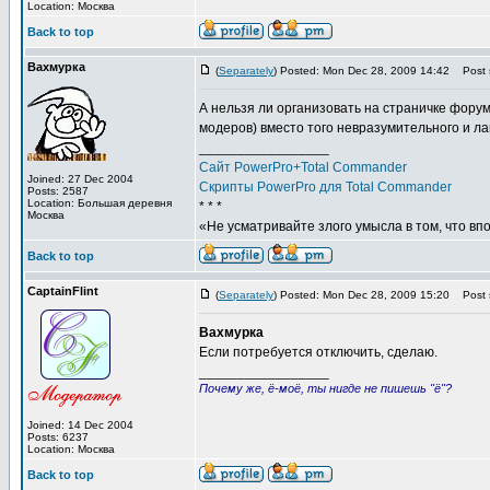
Location: Москва
Back to top
Вахмурка
(
Separately
) Posted: Mon Dec 28, 2009 14:42
Post s
А нельзя ли организовать на страничке форум
модеров) вместо того невразумительного и л
_________________
Сайт PowerPro+Total Commander
Joined: 27 Dec 2004
Скрипты PowerPro для Total Commander
Posts: 2587
Location: Большая деревня
* * *
Москва
«Не усматривайте злого умысла в том, что вп
Back to top
CaptainFlint
(
Separately
) Posted: Mon Dec 28, 2009 15:20
Post s
Вахмурка
Если потребуется отключить, сделаю.
_________________
Почему же, ё-моё, ты нигде не пишешь "ё"?
Joined: 14 Dec 2004
Posts: 6237
Location: Москва
Back to top