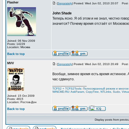
Flasher
(
Separately
) Posted: Wed Jun 02, 2010 20:07
Post s
John Shade
Теперь ясно. Я об этом и не знал, честно гово
значится? Почему время отстаёт от Московско
Joined: 06 Nov 2009
Posts: 14229
Location: Москва
Back to top
MVV
(
Separately
) Posted: Wed Jun 02, 2010 20:49
Post s
Вообще, зимнее время есть время истинное. А
час сдвинуто.
_________________
TCFS2 + TCFS2Tools: Полноэкранный режим и многое 
WINCMD.RU: AskParam, CopyTree, NTLinks, Sudo, Virtu
Joined: 15 Oct 2009
Posts: 4815
Location: Ростов-Дон
Back to top
Display posts from previo