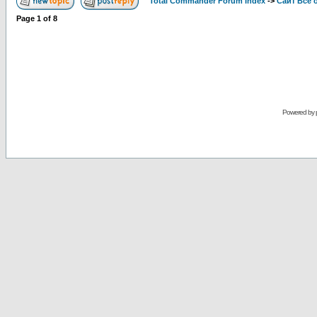
Total Commander Forum Index
->
Сайт Все 
Page
1
of
8
Powered by