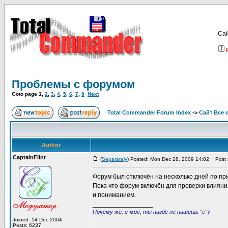
Са
Проблемы с форумом
Goto page
1
,
2
,
3
,
4
,
5
,
6
,
7
,
8
Next
Total Commander Forum Index
->
Сайт Все 
Author
CaptainFlint
(
Separately
) Posted: Mon Dec 28, 2009 14:02
Post s
Форум был отключён на несколько дней по при
Пока что форум включён для проверки влияния
и пониманием.
_________________
Почему же, ё-моё, ты нигде не пишешь "ё"?
Joined: 14 Dec 2004
Posts: 6237