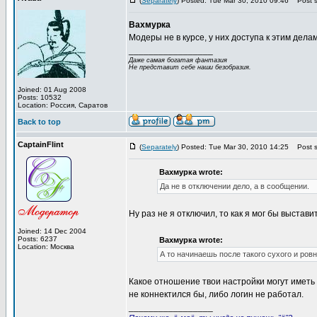
(
Separately
) Posted: Tue Mar 30, 2010 09:46
Post s
Вахмурка
Модеры не в курсе, у них доступа к этим делам 
_________________
Даже самая богатая фантазия
Не представит себе наши безобразия.
Joined: 01 Aug 2008
Posts: 10532
Location: Россия, Саратов
Back to top
CaptainFlint
(
Separately
) Posted: Tue Mar 30, 2010 14:25
Post s
Вахмурка wrote:
Да не в отключении дело, а в сообщении.
Ну раз не я отключил, то как я мог бы выстав
Joined: 14 Dec 2004
Posts: 6237
Вахмурка wrote:
Location: Москва
А то начинаешь после такого сухого и ров
Какое отношение твои настройки могут иметь
не коннектился бы, либо логин не работал.
_________________