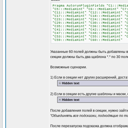
Pragma AutorunPluginFields "C1:::Medi
"C5:::MediaHint" "C6:::MediaHint" "C7
"C11:::MediaHint" "C12:::MediaHint" "
"C17:::MediaHint" "C18:::MediaHint" "
"C23:::MediaHint" "C24:::MediaHint" "
"C29:::MediaHint" "C30:::MediaHint" "
"C35:::MediaHint" "C36:::MediaHint" "
"C41:::MediaHint" "C42:::MediaHint" "
"C47:::MediaHint" "C48:::MediaHint" "
"C53:::MediaHint" "C55:::MediaHint" "
"C59:::MediaHint" "C60:::MediaHint"
Указанные 60 полей должны быть добавлены в 
секции должны быть два щаблона *.* по 30 пол
Возможные сценарии.
1) Если в секции нет других расширений, дост
Hidden text
2) Если в секции есть другие шаблоны и маски
Hidden text
После добавления полей в секции, нужно зайт
"Объединять все подсказки, подходящие по т
После перезапуска подсказка должна отображ