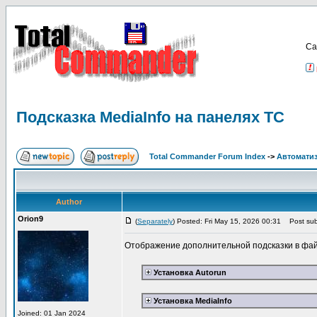
Са
Подсказка MediaInfo на панелях ТС
Total Commander Forum Index
->
Автоматиз
Author
Orion9
(
Separately
) Posted: Fri May 15, 2026 00:31
Post subj
Отображение дополнительной подсказки в файл
Установка Autorun
Установка MediaInfo
Joined: 01 Jan 2024