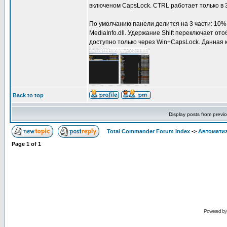
включеном CapsLock. CTRL работает только в 3
По умолчанию панели делится на 3 части: 10% 
MediaInfo.dll. Удержание Shift переключает от
доступно только через Win+CapsLock. Данная 
Back to top
Display posts from previ
Total Commander Forum Index
->
Автоматиз
Page
1
of
1
Powered b