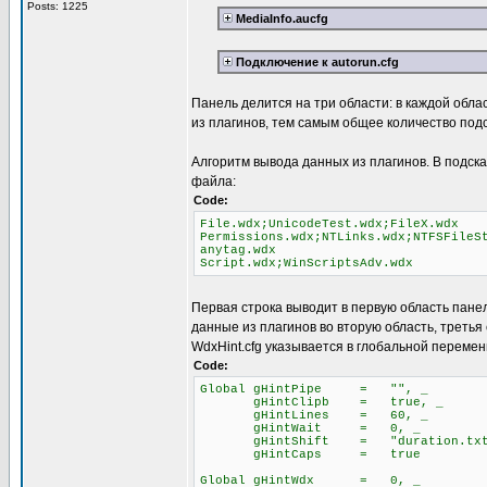
Posts: 1225
MediaInfo.aucfg
Подключение к autorun.cfg
Панель делится на три области: в каждой обла
из плагинов, тем самым общее количество подс
Алгоритм вывода данных из плагинов. В подска
файла:
Code:
File.wdx;UnicodeTest.wdx;FileX.wdx
Permissions.wdx;NTLinks.wdx;NTFSFileS
anytag.wdx
Script.wdx;WinScriptsAdv.wdx
Первая строка выводит в первую область панели
данные из плагинов во вторую область, третья
WdxHint.cfg указывается в глобальной перемен
Code:
Global gHintPipe = "", _
gHintClipb = true, _
gHintLines = 60, _
gHintWait = 0, _
gHintShift = "duration.txt
gHintCaps = true
Global gHintWdx = 0, _