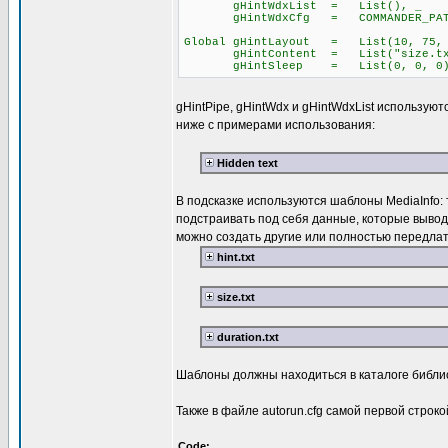
gHintWdxList = List(), _
gHintWdxCfg = COMMANDER_PATH &
Global gHintLayout = List(10, 75, 
gHintContent = List("size.txt", 
gHintSleep = List(0, 0, 0
gHintPipe, gHintWdx и gHintWdxList использую
ниже с примерами использования:
Hidden text
В подсказке используются шаблоны MediaInfo:
подстраивать под себя данные, которые выводятся
можно создать другие или полностью передлат
hint.txt
size.txt
duration.txt
Шаблоны должны находиться в каталоге библи
Также в файле autorun.cfg самой первой строк
Code: