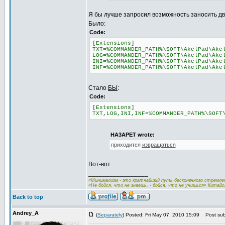
Я бы лучше запросил возможность заносить два
Было:
Code:
[Extensions]
TXT=%COMMANDER_PATH%\SOFT\AkelPad\Ake
LOG=%COMMANDER_PATH%\SOFT\AkelPad\Ake
INI=%COMMANDER_PATH%\SOFT\AkelPad\Ake
INF=%COMMANDER_PATH%\SOFT\AkelPad\Ake
Стало
БЫ
:
Code:
[Extensions]
TXT,LOG,INI,INF=%COMMANDER_PATH%\SOFT
HA3APET wrote:
приходится
извращаться
Вот-вот.
_________________
«Минимализм - это кратчайший путь бесконечного стремлен
«Не бойся, что не знаешь, - бойся, что не учишься» Китайс
Back to top
Andrey_A
(
Separately
) Posted: Fri May 07, 2010 15:09
Post subj