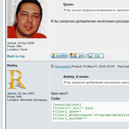
Quote:
Я бы лучше запросил возможность заносить
Я бы запросил добавление нескольких расшире
Joined: 10 Apr 2009
Posts: 394
Location: Сочи
Back to top
Rodny
(
Separately
) Posted: Fri May 07, 2010 16:29
Post subj
Andrey_A wrote:
Я бы запросил добавление нескольких расш
Чего-чего?
Joined: 24 Jan 2007
Posts: 949
Code:
Location: Могилёв, Беларусь
[Associations]
Filter1=*.djv;*.djvu
Filter1_open=*
Filter1_WinDjView=D:\Programs\WinDjVi
Filter1_System=**