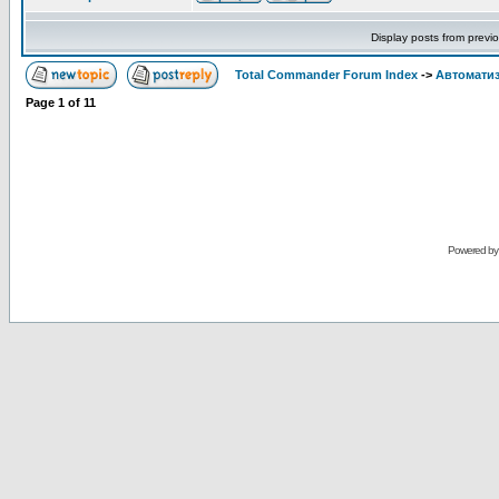
Display posts from previ
Total Commander Forum Index
->
Автоматиз
Page
1
of
11
Powered b