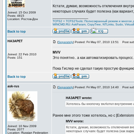
Кстати, думаю, возможность отключения внутре
некоторых случаях будет полезна (как вариант, 
Joined: 15 Oct 2009
Posts: 4815
_________________
Location: Ростов-Дон
TCFS2 + TCFS2Tools: Полноэкранный режим и многое д
WINCMD.RU: AskParam, CopyTree, NTLinks, Sudo, Virtua
Back to top
HA3APET
(
Separately
) Posted: Fri May 07, 2010 13:51
Post subj
MVV
Joined: 22 Feb 2010
Это понятно.. а как автоматизировать процесс..
Posts: 151
Пока Гислер не сделал такую простую функцию
Back to top
ask-rus
(
Separately
) Posted: Fri May 07, 2010 14:40
Post subj
HA3APET wrote:
Хотелось бы кнопочку вкл\откл внутренние 
Ранее мне этого тоже хотелось, но с [Extension
MVV wrote:
Joined: 10 Nov 2009
Кстати, думаю, возможность отключения вну
Posts: 2077
некоторых случаях будет полезна (как вариа
Location: Russian Federation