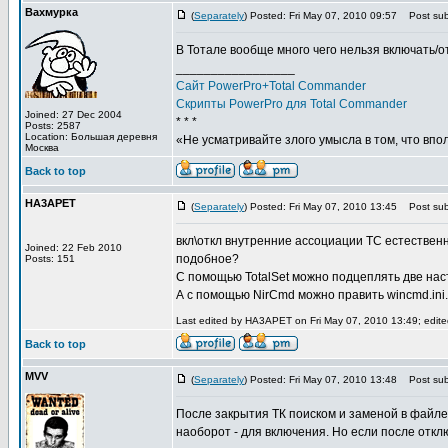
Вахмурка
(
Separately
) Posted: Fri May 07, 2010 09:57
Post subj
В Тотале вообще много чего нельзя включать/о
_________________
Сайт PowerPro+Total Commander
Скрипты PowerPro для Total Commander
Joined: 27 Dec 2004
* * *
Posts: 2587
Location: Большая деревня
«Не усматривайте злого умысла в том, что впо
Москва
Back to top
HA3APET
(
Separately
) Posted: Fri May 07, 2010 13:45
Post subj
вкл\откл внутренние ассоциации TC естественн
Joined: 22 Feb 2010
подобное?
Posts: 151
С помощью TotalSet можно подцеплять две наст
А с помощью NirCmd можно править wincmd.ini.
Last edited by HA3APET on Fri May 07, 2010 13:49; edited 
Back to top
MVV
(
Separately
) Posted: Fri May 07, 2010 13:48
Post subj
После закрытия ТК поиском и заменой в файле w
наоборот - для включения. Но если после откл