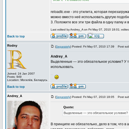
start reloadtc.exe
reloadtc.exe - это утилита, которая перезагруж
можно вместо неё использовать другую подобн
3. Положите все эти три файла в одну папку и 
Last edited by Andrey_A on Fri May 07, 2010 18:01; edited 
Back to top
Rodny
(
Separately
) Posted: Fri May 07, 2010 17:39
Post subj
Andrey_A
Выделенные — это обязательное условие? У т
использовать.
Joined: 24 Jan 2007
Вахмурка
Posts: 949
Location: Могилёв, Беларусь
Бессонная ночь
Back to top
Andrey_A
(
Separately
) Posted: Fri May 07, 2010 18:05
Post subj
Quote:
Выделенные — это обязательное условие?
В принципе не обязательно, дело в том, что в