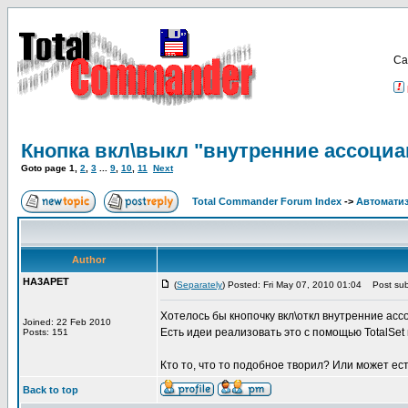
Са
Кнопка вкл\выкл "внутренние ассоци
Goto page
1
,
2
,
3
...
9
,
10
,
11
Next
Total Commander Forum Index
->
Автоматиз
Author
HA3APET
(
Separately
) Posted: Fri May 07, 2010 01:04
Post subj
Хотелось бы кнопочку вкл\откл внутренние асс
Joined: 22 Feb 2010
Есть идеи реализовать это с помощью TotalSet
Posts: 151
Кто то, что то подобное творил? Или может е
Back to top