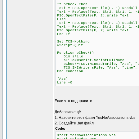
If bCheck Then
Text = FSO.OpenTextFile(F, 1).ReadAll
Text = Replace(Text, Str2, Str1, 1, -
FSO.OpenTextFile(F, 2).Write Text
Else
Text = FSO.OpenTextFile(F, 1).ReadAll
Text = Replace(Text, Str1, Str2, 1, -
FSO.OpenTextFile(F, 2).Write Text
End If
Set TCS=Nothing
WScript.Quit
Function bCheck()
Dim sFile
sFile=WScript.ScriptFullName
bCheck=TCS.INIRead(sFile, "Ass", "L
TCS.INIWrite sFile, "Ass", "Line", 
End Function
[Ass]
Line =0
Если что подправите
Добавляю ещё
1. Назовите этот файл YesNoAssociations.vbs
2. Создайте .bat файл
Code:
start YesNoAssociations.vbs