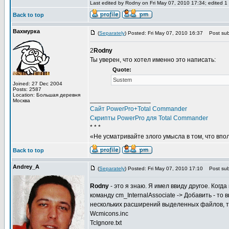
Last edited by Rodny on Fri May 07, 2010 17:34; edited 1 t
Back to top
Вахмурка
(
Separately
) Posted: Fri May 07, 2010 16:37
Post subj
2
Rodny
Ты уверен, что хотел именно это написать:
Quote:
Sustem
Joined: 27 Dec 2004
Posts: 2587
Location: Большая деревня
_________________
Москва
Сайт PowerPro+Total Commander
Скрипты PowerPro для Total Commander
* * *
«Не усматривайте злого умысла в том, что впо
Back to top
Andrey_A
(
Separately
) Posted: Fri May 07, 2010 17:10
Post subj
Rodny
- это я знаю. Я имел ввиду другое. Когд
команду cm_InternalAssociate -> Добавить - т
нескольких расширений выделенных файлов, т.
Wcmicons.inc
TcIgnore.txt