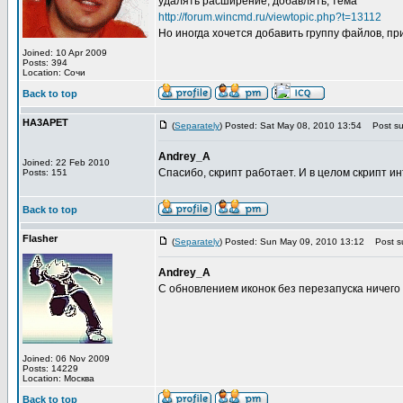
удалять расширение, добавлять, тема
http://forum.wincmd.ru/viewtopic.php?t=13112
Но иногда хочется добавить группу файлов, при
Joined: 10 Apr 2009
Posts: 394
Location: Сочи
Back to top
HA3APET
(
Separately
) Posted: Sat May 08, 2010 13:54
Post sub
Andrey_A
Joined: 22 Feb 2010
Спасибо, скрипт работает. И в целом скрипт и
Posts: 151
Back to top
Flasher
(
Separately
) Posted: Sun May 09, 2010 13:12
Post su
Andrey_A
С обновлением иконок без перезапуска ничего
Joined: 06 Nov 2009
Posts: 14229
Location: Москва
Back to top