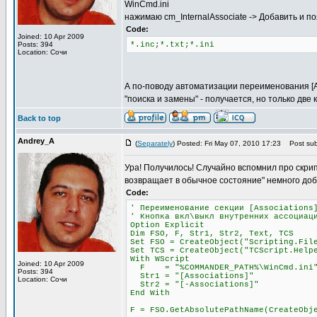
WinCmd.ini
нажимаю cm_InternalAssociate -> Добавить и п
Code:
Joined: 10 Apr 2009
Posts: 394
*.inс;*.txt;*.ini
Location: Сочи
А по-поводу автоматизации переименования [Ass
"поиска и замены" - получается, но только две к
Back to top
Andrey_A
(
Separately
) Posted: Fri May 07, 2010 17:23
Post subj
Ура! Получилось! Случайно вспомнил про скри
возвращает в обычное состояние" немного доб
Code:
' Переименование секции [Associations
' Кнопка вкл\выкл внутренних ассоциац
Option Explicit
Dim FSO, F, Str1, Str2, Text, TCS
Set FSO = CreateObject("Scripting.Fil
Set TCS = CreateObject("TCScript.Help
With WScript
Joined: 10 Apr 2009
F = "%COMMANDER_PATH%\WinCmd.ini
Posts: 394
Str1 = "[Associations]"
Location: Сочи
Str2 = "[-Associations]"
End With
F = FSO.GetAbsolutePathName(CreateObj