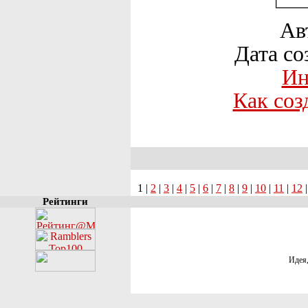
Ав
Дата со
Ин
Как соз
1 |
2
|
3
|
4
|
5
|
6
|
7
|
8
|
9
|
10
|
11
|
12
Рейтинги
Идея,