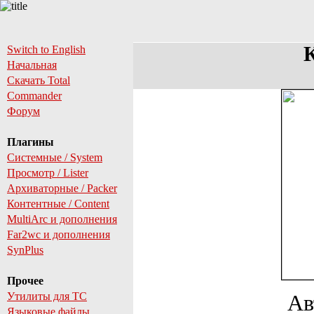
К
Switch to English
Начальная
Скачать Total
Commander
Форум
Плагины
Системные / System
Просмотр / Lister
Архиваторные / Packer
Контентные / Content
MultiArc и дополнения
Far2wc и дополнения
SynPlus
Прочее
Утилиты для TC
Ав
Языковые файлы