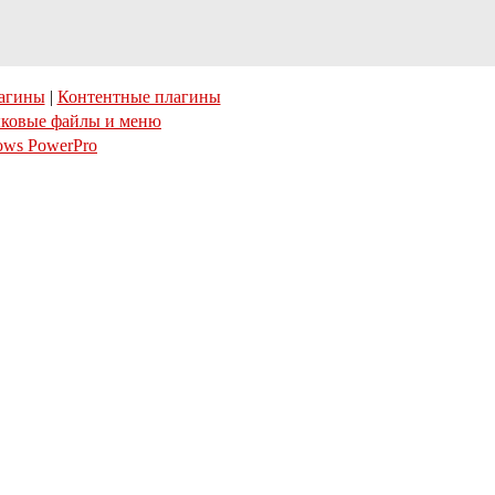
агины
|
Контентные плагины
ковые файлы и меню
ows PowerPro