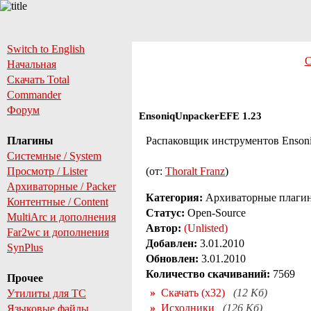
Switch to English
С
Начальная
Скачать Total
Commander
Форум
EnsoniqUnpackerEFE 1.23
Плагины
Распаковщик инструментов Ensoni
Системные / System
Просмотр / Lister
(от:
Thoralt Franz
)
Архиваторные / Packer
Категория:
Архиваторные плаги
Контентные / Content
Статус:
Open-Source
MultiArc и дополнения
Автор:
(Unlisted)
Far2wc и дополнения
Добавлен:
3.01.2010
SynPlus
Обновлен:
3.01.2010
Количество скачиваний:
7569
Прочее
Скачать (x32)
(12 Кб)
Утилиты для TC
Исходники
(126 Кб)
Языковые файлы