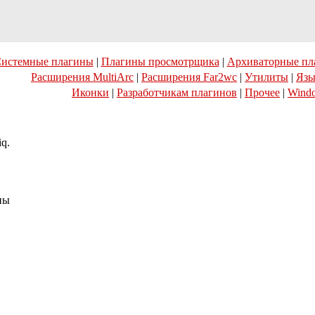
истемные плагины
|
Плагины просмотрщика
|
Архиваторные пл
Расширения MultiArc
|
Расширения Far2wc
|
Утилиты
|
Язы
Иконки
|
Разработчикам плагинов
|
Прочее
|
Wind
q.
ны