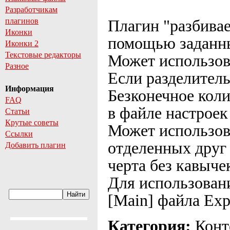
Разработчикам
плагинов
Плагин "разбивае
Иконки
помощью заданны
Иконки 2
Текстовые редакторы
Может использов
Разное
Если разделитель
Информация
Безконечное коли
FAQ
в файле настроек 
Статьи
Крутые советы
Может использова
Ссылки
отделенных друг 
Добавить плагин
черта без кавычек
Для использовани
[Main] файла Expa
Категория:
Конт