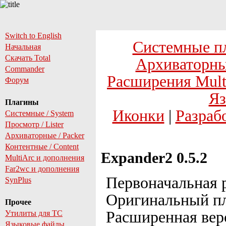
Switch to English
Системные п
Начальная
Скачать Total
Архиваторны
Commander
Расширения Mult
Форум
Яз
Плагины
Иконки
|
Разраб
Системные / System
Просмотр / Lister
Архиваторные / Packer
Контентные / Content
Expander2 0.5.2
MultiArc и дополнения
Far2wc и дополнения
Первоначальная р
SynPlus
Оригинальный пл
Прочее
Расширенная ве
Утилиты для TC
Языковые файлы