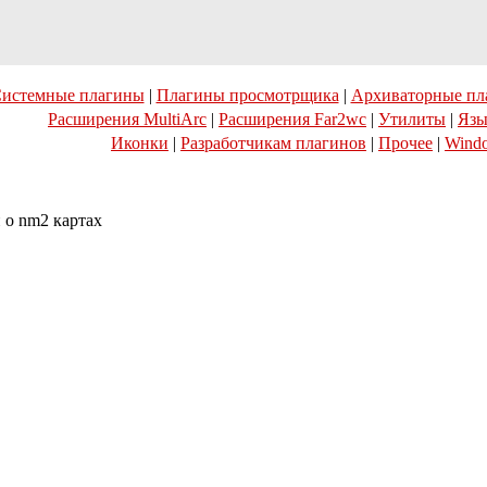
истемные плагины
|
Плагины просмотрщика
|
Архиваторные пл
Расширения MultiArc
|
Расширения Far2wc
|
Утилиты
|
Язы
Иконки
|
Разработчикам плагинов
|
Прочее
|
Wind
о nm2 картах