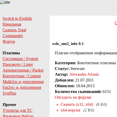
Switch to English
С
Начальная
Скачать Total
Commander
Форум
wdx_nm2_info 0.1
Плагины
Плагин отображении информации 
Системные / System
Категория:
Контентные плагины
Просмотр / Lister
Статус:
freeware
Архиваторные / Packer
Автор:
Alexander Afonin
Контентные / Content
Добавлен:
21.07.2011
MultiArc и дополнения
Обновлен:
18.04.2013
Far2wc и дополнения
Количество скачиваний:
6151
SynPlus
Обсудить на форуме
Скачать (x32, x64)
(6 Кб)
Прочее
x64-версия
(2 Кб)
Утилиты для TC
Языковые файлы