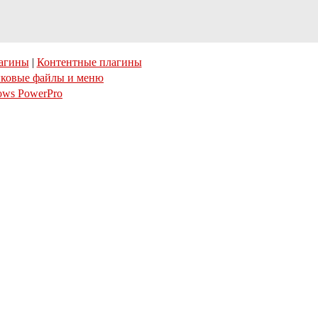
агины
|
Контентные плагины
ковые файлы и меню
ows PowerPro