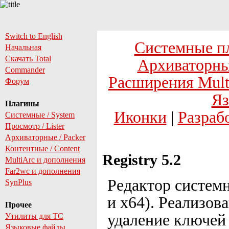
Switch to English
Системные п
Начальная
Скачать Total
Архиваторны
Commander
Расширения Mult
Форум
Яз
Плагины
Иконки
|
Разраб
Системные / System
Просмотр / Lister
Архиваторные / Packer
Контентные / Content
Registry 5.2
MultiArc и дополнения
Far2wc и дополнения
Редактор системн
SynPlus
и x64). Реализов
Прочее
удаление ключей 
Утилиты для TC
Языковые файлы