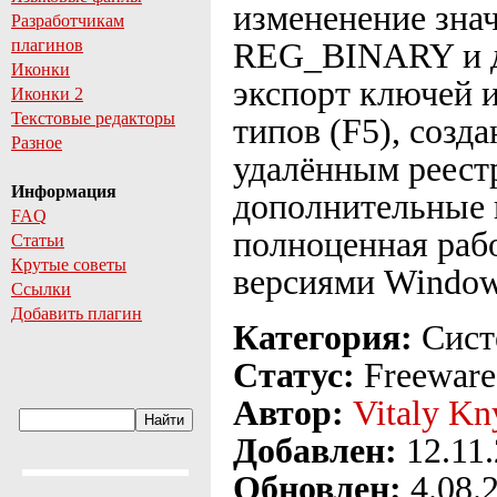
измененение зн
Разработчикам
плагинов
REG_BINARY и др
Иконки
экспорт ключей и
Иконки 2
Текстовые редакторы
типов (F5), созда
Разное
удалённым реестр
Информация
дополнительные 
FAQ
полноценная рабо
Статьи
Крутые советы
версиями Window
Ссылки
Добавить плагин
Категория:
Сист
Статус:
Freeware
Автор:
Vitaly Kn
Добавлен:
12.11
Обновлен:
4.08.