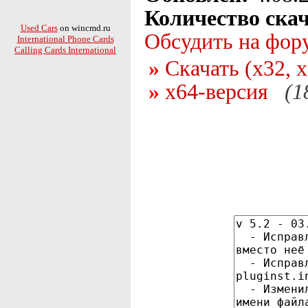
Количество ска
Used Cars
on wincmd.ru
Обсудить на фор
International Phone Cards
Calling Cards International
Скачать (x32, 
x64-версия
(1