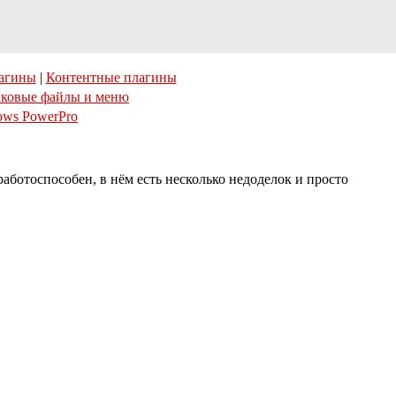
агины
|
Контентные плагины
ковые файлы и меню
ows PowerPro
работоспособен, в нём есть несколько недоделок и просто