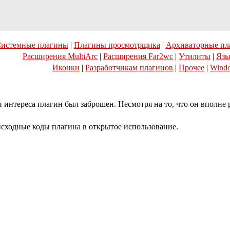
истемные плагины
|
Плагины просмотрщика
|
Архиваторные пл
Расширения MultiArc
|
Расширения Far2wc
|
Утилиты
|
Язы
Иконки
|
Разработчикам плагинов
|
Прочее
|
Wind
и интереса плагин был заброшен. Несмотря на то, что он вполне 
сходные коды плагина в открытое использование.