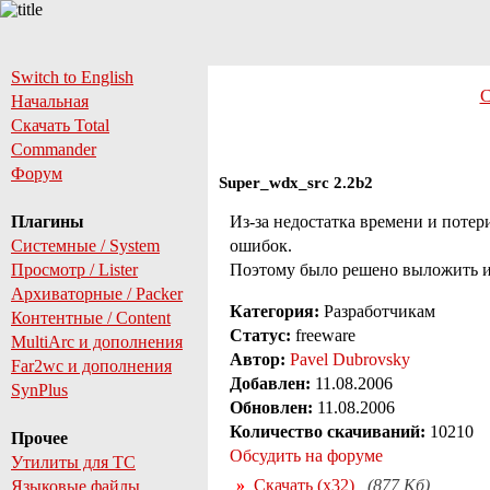
Switch to English
С
Начальная
Скачать Total
Commander
Форум
Super_wdx_src 2.2b2
Плагины
Из-за недостатка времени и потер
Системные / System
ошибок.
Просмотр / Lister
Поэтому было решено выложить и
Архиваторные / Packer
Категория:
Разработчикам
Контентные / Content
Статус:
freeware
MultiArc и дополнения
Автор:
Pavel Dubrovsky
Far2wc и дополнения
Добавлен:
11.08.2006
SynPlus
Обновлен:
11.08.2006
Количество скачиваний:
10210
Прочее
Обсудить на форуме
Утилиты для TC
Скачать (x32)
(877 Кб)
Языковые файлы