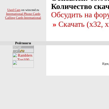
Количество ска
Used Cars
on wincmd.ru
Обсудить на фор
International Phone Cards
Calling Cards International
Скачать (x32, 
Рейтинги
Идея,