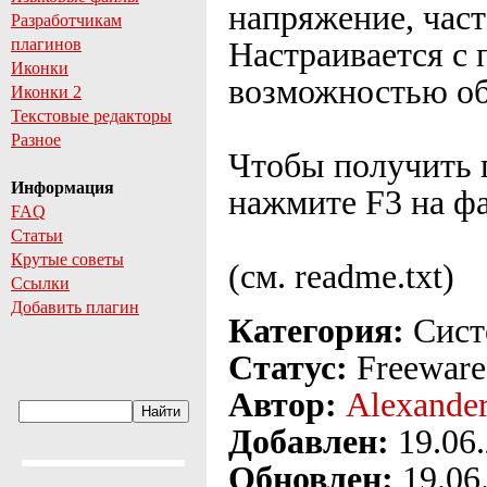
напряжение, част
Разработчикам
плагинов
Настраивается с
Иконки
возможностью об
Иконки 2
Текстовые редакторы
Разное
Чтобы получить
Информация
нажмите F3 на фа
FAQ
Статьи
Крутые советы
(см. readme.txt)
Ссылки
Добавить плагин
Категория:
Сист
Статус:
Freeware
Автор:
Alexande
Добавлен:
19.06
Обновлен:
19.06