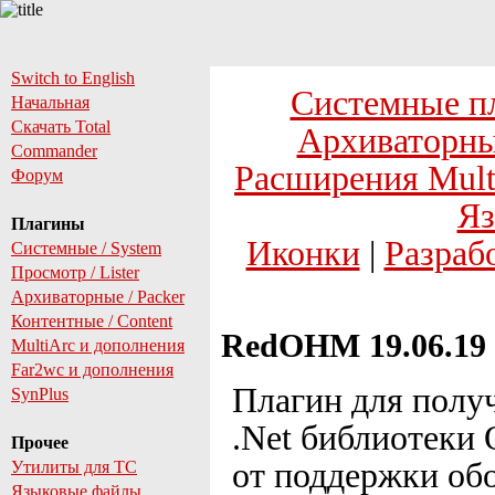
Switch to English
Системные п
Начальная
Скачать Total
Архиваторны
Commander
Расширения Mult
Форум
Яз
Плагины
Иконки
|
Разраб
Системные / System
Просмотр / Lister
Архиваторные / Packer
Контентные / Content
RedOHM 19.06.19
MultiArc и дополнения
Far2wc и дополнения
Плагин для полу
SynPlus
.Net библиотеки 
Прочее
от поддержки обо
Утилиты для TC
Языковые файлы