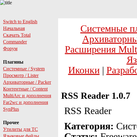
Switch to English
Системные п
Начальная
Скачать Total
Архиваторны
Commander
Расширения Mult
Форум
Яз
Плагины
Иконки
|
Разраб
Системные / System
Просмотр / Lister
Архиваторные / Packer
Контентные / Content
RSS Reader 1.0.7
MultiArc и дополнения
Far2wc и дополнения
RSS Reader
SynPlus
Прочее
Категория:
Сист
Утилиты для TC
Статус:
Freeware
Языковые файлы