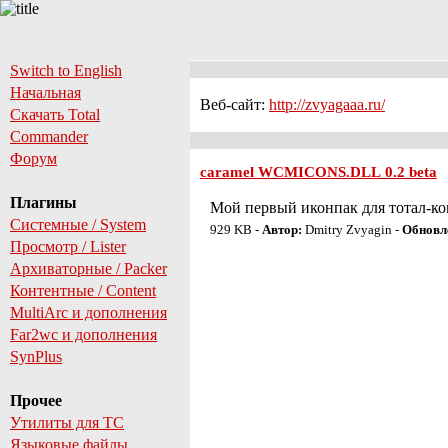
Switch to English
Начальная
Веб-сайт:
http://zvyagaaa.ru/
Скачать Total
Commander
Форум
caramel WCMICONS.DLL 0.2 beta
Плагины
Мой первый иконпак для тотал-ком
Системные / System
929 KB -
Автор:
Dmitry Zvyagin -
Обновл
Просмотр / Lister
Архиваторные / Packer
Контентные / Content
MultiArc и дополнения
Far2wc и дополнения
SynPlus
Прочее
Утилиты для TC
Языковые файлы