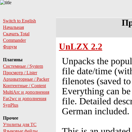
Пр
Switch to English
Начальная
Скачать Total
Commander
UnLZX 2.2
Форум
Unpacks the popu
Плагины
Системные / System
file date/time (wi
Просмотр / Lister
filenotes (saved t
Архиваторные / Packer
Контентные / Content
Everything can be 
MultiArc и дополнения
Far2wc и дополнения
file. Detailed des
SynPlus
German included.
Прочее
Утилиты для TC
This is an update
Языковые файлы