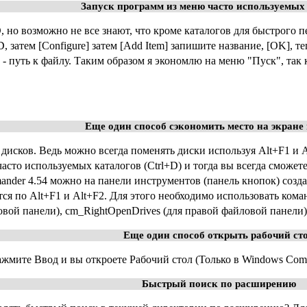
Запуск программ из меню часто используемых
, но возможно не все знают, что кроме каталогов для быстрого 
, затем [Configure] затем [Add Item] запишите название, [OK], 
th] - путь к файлу. Таким образом я экономлю на меню "Пуск", та
Еще один способ сэкономить место на экране
ь дисков. Ведь можно всегда поменять диски используя Alt+F1 и
асто используемых каталогов (Ctrl+D) и тогда вы всегда сможет
nder 4.54 можно на панели инструментов (панель кнопок) созда
тся по Alt+F1 и Alt+F2. Для этого необходимо использовать ком
овой панели), cm_RightOpenDrives (для правой файловой панели)
Еще один способ открыть рабочий ст
нажмите Ввод и вы откроете Рабочий стол (Только в Windows Com
Быстрый поиск по расширению