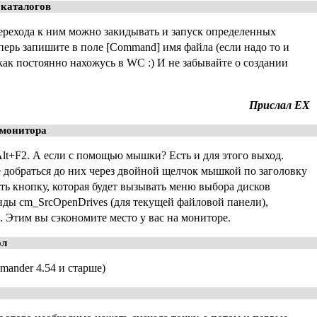
 каталогов
перехода к ним можно закидывать и запуск определенных
теперь запишите в поле [Command] имя файла (если надо то и
к как постоянно нахожусь в WC :) И не забывайте о создании
Прислал EX
 монитора
 Alt+F2. А если с помощью мышки? Есть и для этого выход.
е добраться до них через двойной щелчок мышкой по заголовку
ть кнопку, которая будет вызывать меню выбора дисков
анды cm_SrcOpenDrives (для текущей файловой панели),
. Этим вы сэкономите место у вас на мониторе.
ол
mander 4.54 и старше)