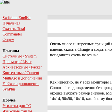
Switch to English
Начальная
Скачать Total
Commander
Форум
Очень много интересных функций мо
панели, сказать Change и создать 
Плагины
попадаются очень полезные.
Системные / System
Просмотр / Lister
Архиваторные / Packer
Контентные / Content
MultiArc и дополнения
Как известно, не у всех мониторы 
Far2wc и дополнения
Commander одновременно без прокр
SynPlus
окошке выбрать размер значков. Мо
14х14, 50х50, 10х10, какой кому бо
Прочее
Утилиты для TC
Языковые файлы