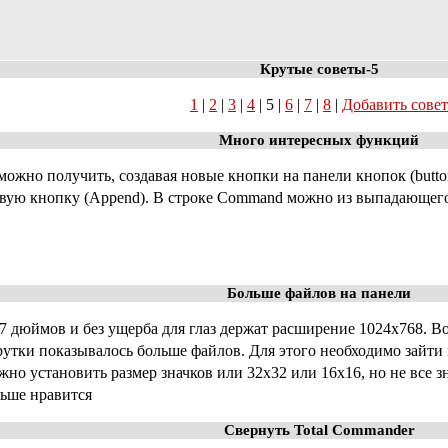
Крутые советы-5
1
|
2
|
3
|
4
| 5 |
6
|
7
|
8
|
Добавить совет
Много интересных функций
жно получить, создавая новые кнопки на панели кнопок (butto
новую кнопку (Append). В строке Command можно из выпадающего
Больше файлов на панели
17 дюймов и без ущерба для глаз держат расширение 1024х768. В
утки показывалось больше файлов. Для этого необходимо зайти
жно установить размер значков или 32х32 или 16х16, но не все з
льше нравится
Свернуть Total Commander