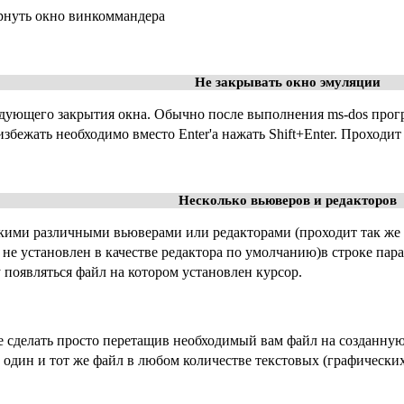
ернуть окно винкоммандера
Не закрывать окно эмуляции
дующего закрытия окна. Обычно после выполнения ms-dos програ
збежать необходимо вместо Enter'а нажать Shift+Enter. Проходит
Несколько вьюверов и редакторов
ькими различными вьюверами или редакторами (проходит так же 
не установлен в качестве редактора по умолчанию)в строке пар
у появляться файл на котором установлен курсор.
 сделать просто перетащив необходимый вам файл на созданную
 один и тот же файл в любом количестве текстовых (графических