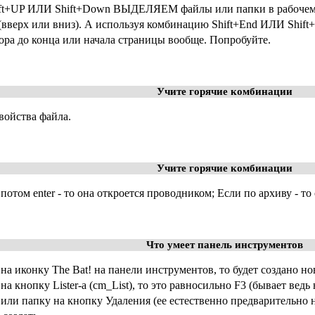
ft+UP ИЛИ Shift+Down ВЫДЕЛЯЕМ файлы или папки в рабочем 
(вверх или вниз). А используя комбинацию Shift+End ИЛИ Shi
ора до конца или начала страницы вообще. Попробуйте.
Учите горячие комбинации
свойства файла.
Учите горячие комбинации
а потом enter - то она откроется проводником; Если по архиву - 
Что умеет панель инструментов
на иконку The Bat! на панели инструментов, то будет создано н
 кнопку Lister-а (cm_List), то это равносильно F3 (бывает ведь 
ли папку на кнопку Удаления (ее естественно предварительно не