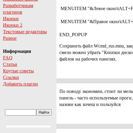
Разработчикам
MENUITEM "&Левое окно\tALT+F1..
плагинов
Иконки
MENUITEM "&Правое окно\tALT+F2.
Иконки 2
Текстовые редакторы
END_POPUP
Разное
Сохранить файл Wcmd_rus.mnu, зак
Информация
смело можно убрать "Кнопки дисков
FAQ
файлов на рабочих панелях.
Статьи
Крутые советы
Ссылки
Добавить плагин
По поводу экономии, стоит ли мельч
панель - часто используемые проги,
назови как хочеш и пользуйся