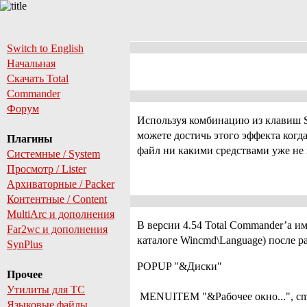
Switch to English
Начальная
Скачать Total
Commander
Форум
Используя комбинацию из клавиш S
можете достичь этого эффекта ког
Плагины
файл ни какими средствами уже не
Системные / System
Просмотр / Lister
Архиваторные / Packer
Контентные / Content
MultiArc и дополнения
В версии 4.54 Total Commander’a 
Far2wc и дополнения
каталоге Wincmd\Language) после 
SynPlus
POPUP "&Диски"
Прочее
Утилиты для TC
MENUITEM "&Рабочее окно...", cm
Языковые файлы