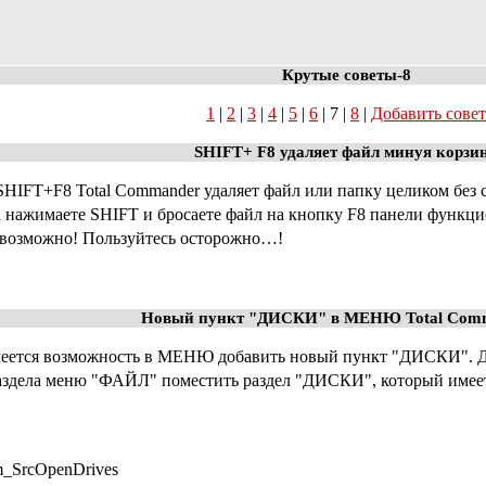
Крутые советы-8
1
|
2
|
3
|
4
|
5
|
6
| 7 |
8
|
Добавить совет
SHIFT+ F8 удаляет файл минуя корзи
HIFT+F8 Total Commander удаляет файл или папку целиком без с
да нажимаете SHIFT и бросаете файл на кнопку F8 панели функ
 возможно! Пользуйтесь осторожно…!
Новый пункт "ДИСКИ" в МЕНЮ Total Comm
имеется возможность в МЕНЮ добавить новый пункт "ДИСКИ". Дл
раздела меню "ФАЙЛ" поместить раздел "ДИСКИ", который имее
_SrcOpenDrives