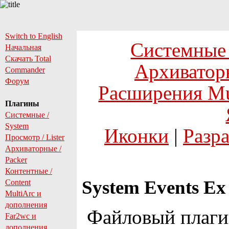
Switch to English
Системные
Начальная
Скачать Total
Архиватор
Commander
Форум
Расширения Mu
Плагины
Системные /
System
Иконки
|
Разр
Просмотр / Lister
Архиваторные /
Packer
Контентные /
System Events Ex 
Content
MultiArc и
дополнения
Файловый плаги
Far2wc и
дополнения