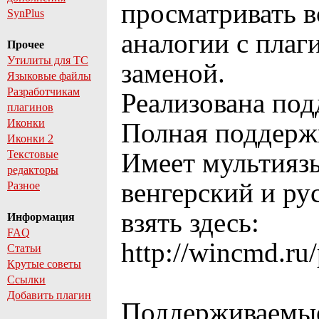
просматривать 
SynPlus
аналогии с плаг
Прочее
Утилиты для TC
заменой.
Языковые файлы
Разработчикам
Реализована под
плагинов
Иконки
Полная поддерж
Иконки 2
Имеет мультиязы
Текстовые
редакторы
венгерский и ру
Разное
взять здесь:
Информация
FAQ
http://wincmd.ru
Статьи
Крутые советы
Ссылки
Добавить плагин
Поддерживаемые