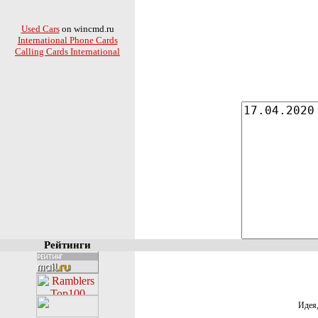
Used Cars
on wincmd.ru
International Phone Cards
Calling Cards International
Рейтинги
Идея,