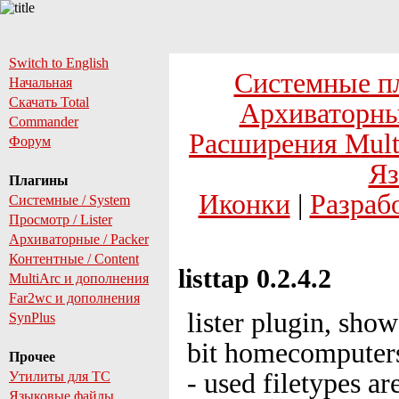
Switch to English
Системные п
Начальная
Скачать Total
Архиваторны
Commander
Расширения Mult
Форум
Яз
Плагины
Иконки
|
Разраб
Системные / System
Просмотр / Lister
Архиваторные / Packer
Контентные / Content
listtap 0.2.4.2
MultiArc и дополнения
Far2wc и дополнения
lister plugin, sho
SynPlus
bit homecomputer
Прочее
- used filetypes 
Утилиты для TC
Языковые файлы