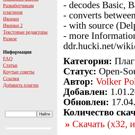
- decodes Basic, B
Разработчикам
плагинов
- converts betwe
Иконки
- with source (Del
Иконки 2
Текстовые редакторы
- more Information
Разное
ddr.hucki.net/wik
Информация
Категория:
Плаг
FAQ
Статьи
Статус:
Open-So
Крутые советы
Ссылки
Автор:
Volker Po
Добавить плагин
Добавлен:
1.01.
Обновлен:
17.04
Количество ска
Скачать (x32, 